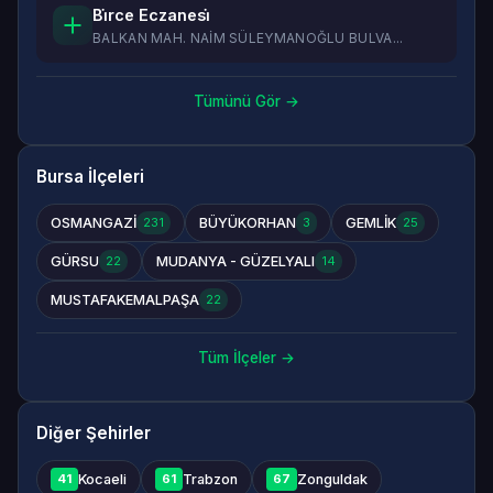
Bi̇rce Eczanesi̇
BALKAN MAH. NAİM SÜLEYMANOĞLU BULVA...
Tümünü Gör →
Bursa İlçeleri
OSMANGAZİ
BÜYÜKORHAN
GEMLİK
231
3
25
GÜRSU
MUDANYA - GÜZELYALI
22
14
MUSTAFAKEMALPAŞA
22
Tüm İlçeler →
Diğer Şehirler
Kocaeli
Trabzon
Zonguldak
41
61
67