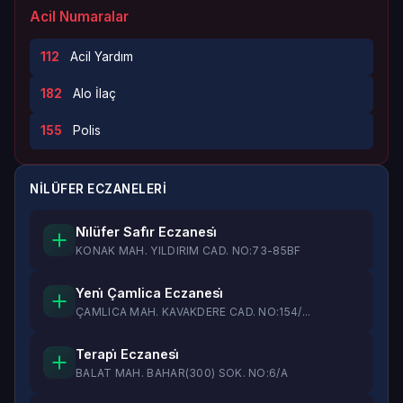
Acil Numaralar
112
Acil Yardım
182
Alo İlaç
155
Polis
NİLÜFER ECZANELERI
Ni̇lüfer Safi̇r Eczanesi̇
KONAK MAH. YILDIRIM CAD. NO:73-85BF
Yeni̇ Çamlica Eczanesi̇
ÇAMLICA MAH. KAVAKDERE CAD. NO:154/...
Terapi̇ Eczanesi̇
BALAT MAH. BAHAR(300) SOK. NO:6/A