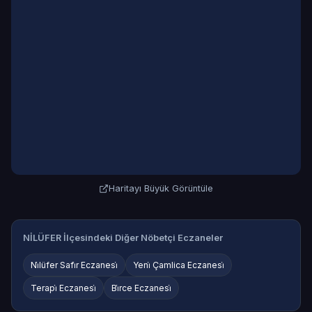
Haritayı Büyük Görüntüle
NİLÜFER İlçesindeki Diğer Nöbetçi Eczaneler
Ni̇lüfer Safi̇r Eczanesi̇
Yeni̇ Çamlica Eczanesi̇
Terapi̇ Eczanesi̇
Bi̇rce Eczanesi̇