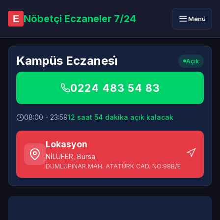
Nöbetçi Eczaneler 7/24
E
Menü
Kampüs Eczanesi̇
Açık
0224 483 54 83
08:00 - 23:59
12 saat 54 dakika açık kalacak
Lokasyon
NİLÜFER
,
Bursa
DUMLUPINAR MAH. ATATÜRK CAD. NO:98B/E