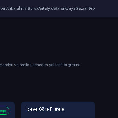
nbul
Ankara
İzmir
Bursa
Antalya
Adana
Konya
Gaziantep
raları ve harita üzerinden yol tarifi bilgilerine
İlçeye Göre Filtrele
Açık