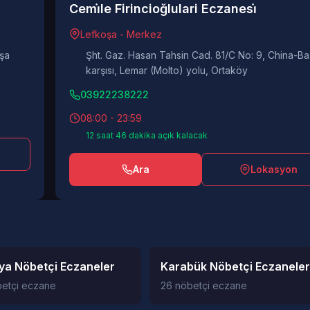
Cemi̇le Firincioğlulari Eczanesi̇
Lefkoşa - Merkez
oşa
Şht. Gaz. Hasan Tahsin Cad. 81/C No: 9, China-B
karşısı, Lemar (Molto) yolu, Ortaköy
03922238222
08:00 - 23:59
12 saat 46 dakika açık kalacak
Ara
Lokasyon
ya Nöbetçi Eczaneler
Karabük Nöbetçi Eczaneler
betçi eczane
26 nöbetçi eczane