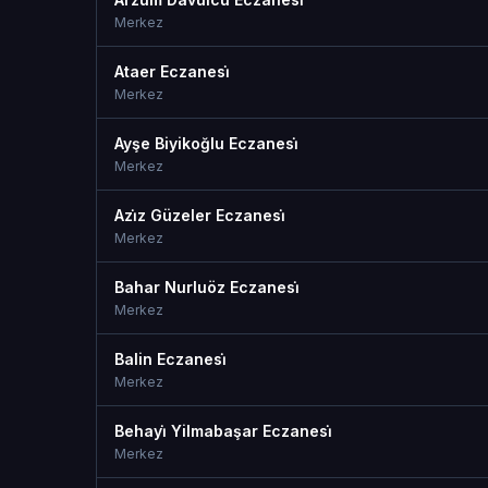
Merkez
Ataer Eczanesi̇
Merkez
Ayşe Biyikoğlu Eczanesi̇
Merkez
Azi̇z Güzeler Eczanesi̇
Merkez
Bahar Nurluöz Eczanesi̇
Merkez
Balin Eczanesi̇
Merkez
Behayi̇ Yilmabaşar Eczanesi̇
Merkez