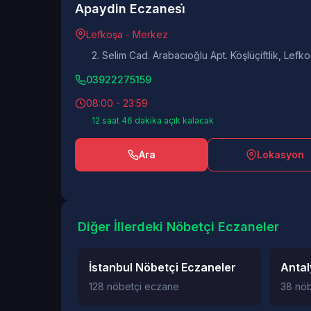
Apaydin Eczanesi̇
Lefkoşa - Merkez
2. Selim Cad. Arabacıoğlu Apt. Köşlüçiftlik, Lefk
03922275159
08:00 - 23:59
12 saat 46 dakika açık kalacak
Ara
Lokasyon
Diğer İllerdeki Nöbetçi Eczaneler
İstanbul Nöbetçi Eczaneler
Antal
128 nöbetçi eczane
38 nö