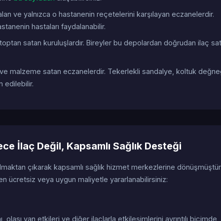
n ve yalnızca o hastanenin reçetelerini karşılayan eczanelerdir.
stanenin hastaları faydalanabilir.
toptan satan kuruluşlardır. Bireyler bu depolardan doğrudan ilaç sat
 ve malzeme satan eczanelerdir. Tekerlekli sandalye, koltuk değne
edilebilir.
e İlaç Değil, Kapsamlı Sağlık Desteği
olmaktan çıkarak kapsamlı sağlık hizmet merkezlerine dönüşmüştür
 ücretsiz veya uygun maliyetle yararlanabilirsiniz:
nı, olası yan etkileri ve diğer ilaçlarla etkileşimlerini ayrıntılı biçimde