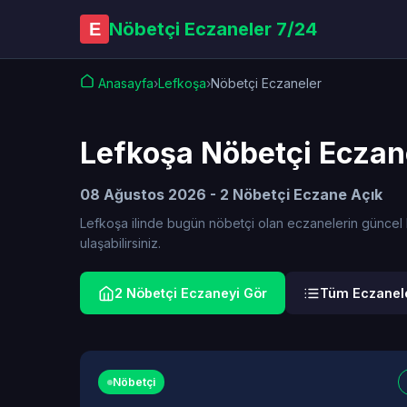
Nöbetçi Eczaneler 7/24
E
Anasayfa
›
Lefkoşa
›
Nöbetçi Eczaneler
Lefkoşa Nöbetçi Eczan
08 Ağustos 2026 - 2 Nöbetçi Eczane Açık
Lefkoşa ilinde bugün nöbetçi olan eczanelerin güncel lis
ulaşabilirsiniz.
2 Nöbetçi Eczaneyi Gör
Tüm Eczanele
Nöbetçi