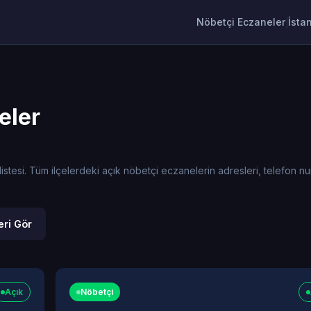
Nöbetçi Eczaneler
İsta
|
eler
tesi. Tüm ilçelerdeki açık nöbetçi eczanelerin adresleri, telefon numa
ri Gör
Açık
Nöbetçi