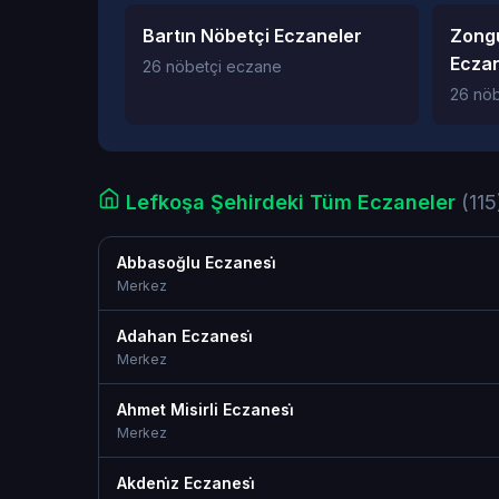
Bartın Nöbetçi Eczaneler
Zong
Eczan
26 nöbetçi eczane
26 nö
Lefkoşa Şehirdeki Tüm Eczaneler
(115
Abbasoğlu Eczanesi̇
Merkez
Adahan Eczanesi̇
Merkez
Ahmet Misirli Eczanesi̇
Merkez
Akdeni̇z Eczanesi̇