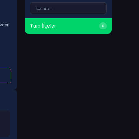
azaar
Tüm İlçeler
0