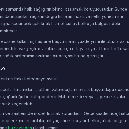
; aynı zamanda halk sağlığının birinci basamak koruyucusudur. Günde
ında eczacılar, ilaçların doğru kullanımından yan etki yönetimine,
nlığına kadar pek çok kritik hizmet sunar. Lefkoşa bölgesindeki
amaktadır.
eczane kullanımı, hastane başvurularını yüzde yirmi ile otuz arasın
sistemindeki vazgeçilmez rolünü açıkça ortaya koymaktadır. Lefkoşa 
sağlık sisteminin ayrılmaz bir parçası haline gelmiştir.
iz?
rkaç farklı kategoriye ayrılır:
acılar tarafından işletilen, vatandaşların en sık başvurduğu eczan
 çoğunluğu bu kategoridedir. Mahallenizde veya iş yerinize yakın b
 pratik seçenektir.
gün ve saatlerinde nöbet tutmak zorundadır. Gece saatlerinde, haft
tçi eczaneler, acil ilaç ihtiyaçlarınızı karşılar. Lefkoşa'nda bugün
esine
bu sayfadan
ulaşabilirsiniz.