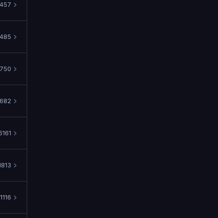
457
485
750
682
6161
1813
1116