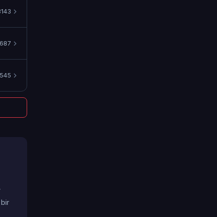
3143
687
545
r
bir