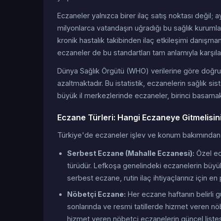
Eczaneler yalnızca birer ilaç satış noktası değil
milyonlarca vatandaşın uğradığı bu sağlık kurumlar
kronik hastalık takibinden ilaç etkileşimi danışma
eczaneler de bu standartları tam anlamıyla karşıl
Dünya Sağlık Örgütü (WHO) verilerine göre doğru 
azaltmaktadır. Bu istatistik, eczanelerin sağlık 
büyük il merkezlerinde eczaneler, birinci basamak 
Eczane Türleri: Hangi Eczaneye Gitmelisin
Türkiye'de eczaneler işlev ve konum bakımından bi
Serbest Eczane (Mahalle Eczanesi):
Özel ecz
türüdür. Lefkoşa genelindeki eczanelerin büyük
serbest eczane, rutin ilaç ihtiyaçlarınız için en
Nöbetçi Eczane:
Her eczane haftanın belirli 
sonlarında ve resmi tatillerde hizmet veren nöbe
hizmet veren nöbetçi eczanelerin güncel list