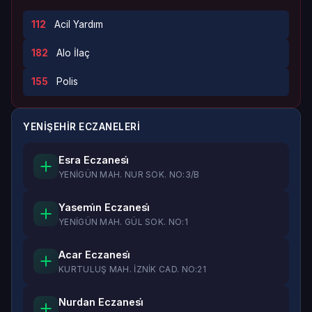
112
Acil Yardım
182
Alo İlaç
155
Polis
YENİŞEHİR ECZANELERI
Esra Eczanesi̇
YENİGÜN MAH. NUR SOK. NO:3/B
Yasemi̇n Eczanesi̇
YENİGÜN MAH. GÜL SOK. NO:1
Acar Eczanesi̇
KURTULUŞ MAH. İZNİK CAD. NO:21
Nurdan Eczanesi̇