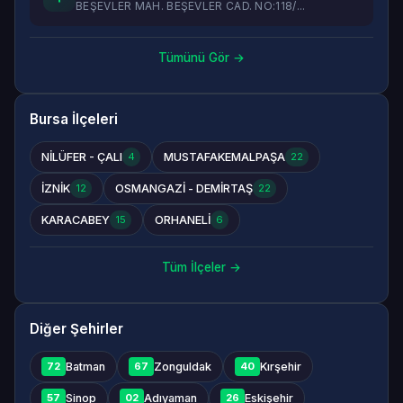
BEŞEVLER MAH. BEŞEVLER CAD. NO:118/...
Tümünü Gör →
Bursa İlçeleri
NİLÜFER - ÇALI
MUSTAFAKEMALPAŞA
4
22
İZNİK
OSMANGAZİ - DEMİRTAŞ
12
22
KARACABEY
ORHANELİ
15
6
Tüm İlçeler →
Diğer Şehirler
Batman
Zonguldak
Kırşehir
72
67
40
Sinop
Adıyaman
Eskişehir
57
02
26