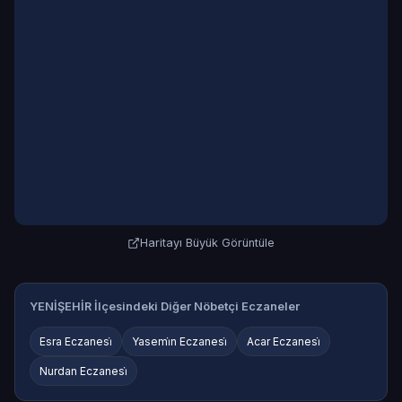
Haritayı Büyük Görüntüle
YENİŞEHİR İlçesindeki Diğer Nöbetçi Eczaneler
Esra Eczanesi̇
Yasemi̇n Eczanesi̇
Acar Eczanesi̇
Nurdan Eczanesi̇