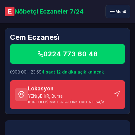
Nöbetçi Eczaneler 7/24
E
Menü
Cem Eczanesi̇
0224 773 60 48
08:00 - 23:59
4 saat 12 dakika açık kalacak
Lokasyon
YENİŞEHİR
,
Bursa
KURTULUŞ MAH. ATATÜRK CAD. NO:64/A