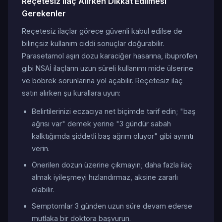
Reçetesiz İlaç Alırken Dikkat Edilmesi
Gerekenler
Reçetesiz ilaçlar görece güvenli kabul edilse de
bilinçsiz kullanım ciddi sonuçlar doğurabilir.
Parasetamol aşırı dozu karaciğer hasarına, ibuprofen
gibi NSAİ ilaçların uzun süreli kullanımı mide ülserine
ve böbrek sorunlarına yol açabilir. Reçetesiz ilaç
satın alırken şu kurallara uyun:
Belirtilerinizi eczacıya net biçimde tarif edin; "baş
ağrısı var" demek yerine "3 gündür sabah
kalktığımda şiddetli baş ağrım oluyor" gibi ayrıntı
verin.
Önerilen dozun üzerine çıkmayın; daha fazla ilaç
almak iyileşmeyi hızlandırmaz, aksine zararlı
olabilir.
Semptomlar 3 günden uzun süre devam ederse
mutlaka bir doktora başvurun.