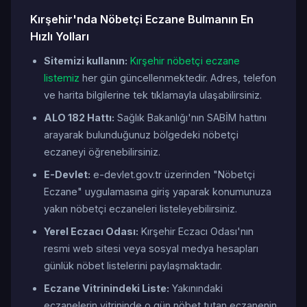
Kırşehir'nda Nöbetçi Eczane Bulmanın En
Hızlı Yolları
Sitemizi kullanın:
Kırşehir nöbetçi eczane
listemiz
her gün güncellenmektedir. Adres, telefon
ve harita bilgilerine tek tıklamayla ulaşabilirsiniz.
ALO 182 Hattı:
Sağlık Bakanlığı'nın SABİM hattını
arayarak bulunduğunuz bölgedeki nöbetçi
eczaneyi öğrenebilirsiniz.
E-Devlet:
e-devlet.gov.tr üzerinden "Nöbetçi
Eczane" uygulamasına giriş yaparak konumunuza
yakın nöbetçi eczaneleri listeleyebilirsiniz.
Yerel Eczacı Odası:
Kırşehir Eczacı Odası'nın
resmi web sitesi veya sosyal medya hesapları
günlük nöbet listelerini paylaşmaktadır.
Eczane Vitrinindeki Liste:
Yakınındaki
eczanelerin vitrininde o gün nöbet tutan eczanenin