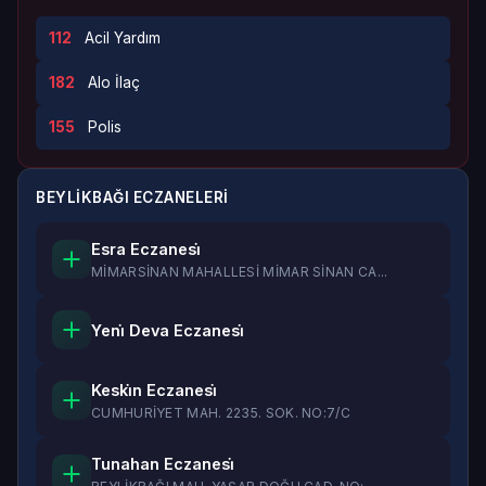
112
Acil Yardım
182
Alo İlaç
155
Polis
BEYLİKBAĞI ECZANELERI
Esra Eczanesi̇
MİMARSİNAN MAHALLESİ MİMAR SİNAN CA...
Yeni̇ Deva Eczanesi̇
Keski̇n Eczanesi̇
CUMHURİYET MAH. 2235. SOK. NO:7/C
Tunahan Eczanesi̇