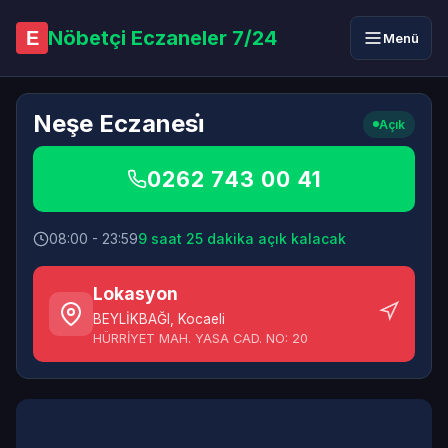
Nöbetçi Eczaneler 7/24
E
Menü
Neşe Eczanesi̇
Açık
0262 743 00 41
08:00 - 23:59
9 saat 25 dakika açık kalacak
Lokasyon
BEYLİKBAĞI
,
Kocaeli
HÜRRİYET MAH. YASA CAD. NO: 20