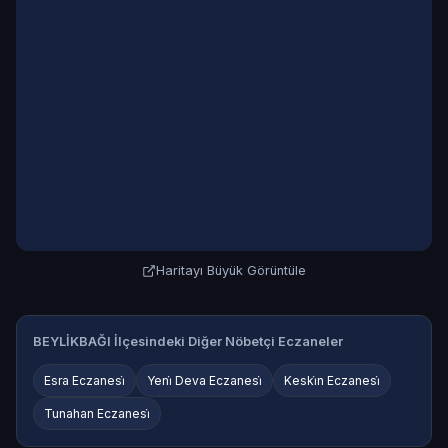
Haritayı Büyük Görüntüle
BEYLİKBAĞI İlçesindeki Diğer Nöbetçi Eczaneler
Esra Eczanesi̇
Yeni̇ Deva Eczanesi̇
Keski̇n Eczanesi̇
Tunahan Eczanesi̇