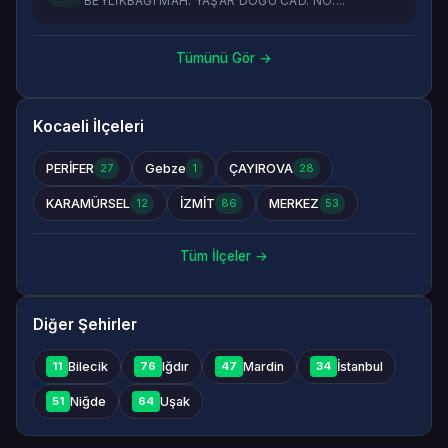
BEYLİKBAĞI MAH. YAŞAR DOĞU CAD. NO:...
Tümünü Gör →
Kocaeli İlçeleri
PERİFER
Gebze
ÇAYIROVA
27
1
28
KARAMÜRSEL
İZMİT
MERKEZ
12
86
53
Tüm İlçeler →
Diğer Şehirler
Bilecik
Iğdır
Mardin
İstanbul
11
76
47
34
Niğde
Uşak
51
64