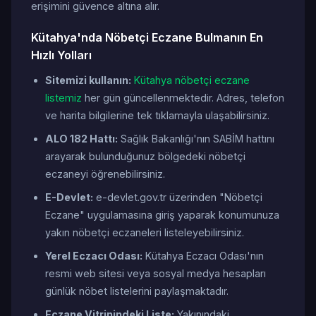
erişimini güvence altına alır.
Kütahya'nda Nöbetçi Eczane Bulmanın En
Hızlı Yolları
Sitemizi kullanın:
Kütahya nöbetçi eczane
listemiz
her gün güncellenmektedir. Adres, telefon
ve harita bilgilerine tek tıklamayla ulaşabilirsiniz.
ALO 182 Hattı:
Sağlık Bakanlığı'nın SABİM hattını
arayarak bulunduğunuz bölgedeki nöbetçi
eczaneyi öğrenebilirsiniz.
E-Devlet:
e-devlet.gov.tr üzerinden "Nöbetçi
Eczane" uygulamasına giriş yaparak konumunuza
yakın nöbetçi eczaneleri listeleyebilirsiniz.
Yerel Eczacı Odası:
Kütahya Eczacı Odası'nın
resmi web sitesi veya sosyal medya hesapları
günlük nöbet listelerini paylaşmaktadır.
Eczane Vitrinindeki Liste:
Yakınındaki