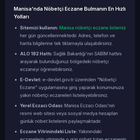
Manisa'nda Nöbetçi Eczane Bulmanın En Hızlı
Yolları
Sitemizi kullanın:
Manisa nöbetçi eczane listemiz
her gün güncellenmektedir. Adres, telefon ve
harita bilgilerine tek tıklamayla ulaşabilirsiniz.
ALO 182 Hattı:
Sağlık Bakanlığı'nın SABİM hattını
arayarak bulunduğunuz bölgedeki nöbetçi
eczaneyi öğrenebilirsiniz.
E-Devlet:
e-devlet.gov.tr üzerinden "Nöbetçi
Eczane" uygulamasına giriş yaparak konumunuza
yakın nöbetçi eczaneleri listeleyebilirsiniz.
Yerel Eczacı Odası:
Manisa Eczacı Odası'nın
resmi web sitesi veya sosyal medya hesapları
günlük nöbet listelerini paylaşmaktadır.
Eczane Vitrinindeki Liste:
Yakınındaki
eczanelerin vitrininde o gün nöbet tutan eczanenin