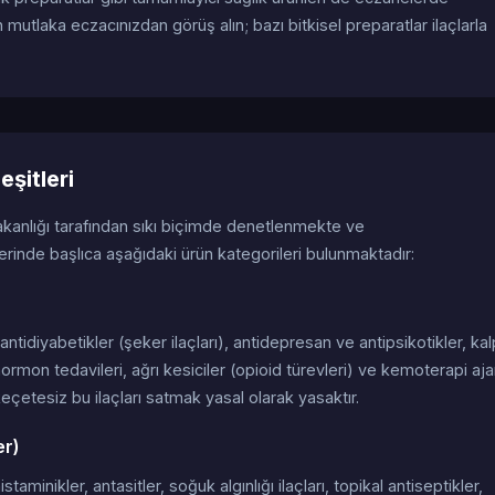
 mutlaka eczacınızdan görüş alın; bazı bitkisel preparatlar ilaçlarla
eşitleri
akanlığı tarafından sıkı biçimde denetlenmekte ve
erinde başlıca aşağıdaki ürün kategorileri bulunmaktadır:
), antidiyabetikler (şeker ilaçları), antidepresan ve antipsikotikler, ka
hormon tedavileri, ağrı kesiciler (opioid türevleri) ve kemoterapi aja
 Reçetesiz bu ilaçları satmak yasal olarak yasaktır.
er)
taminikler, antasitler, soğuk algınlığı ilaçları, topikal antiseptikler,