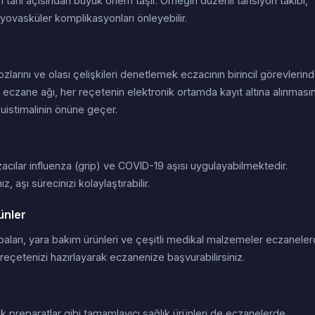
 tanı açısından büyük önem taşır. Örneğin düzenli tansiyon takibi,
yovasküler komplikasyonları önleyebilir.
zlarını ve olası çelişkileri denetlemek eczacının birincil görevlerin
e eczane ağı, her reçetenin elektronik ortamda kayıt altına alınmasın
suistimalinin önüne geçer.
zacılar influenza (grip) ve COVID-19 aşısı uygulayabilmektedir.
 aşı sürecinizi kolaylaştırabilir.
ünler
orbaları, yara bakım ürünleri ve çeşitli medikal malzemeler eczanele
 reçetenizi hazırlayarak eczanenize başvurabilirsiniz.
ik preparatlar gibi tamamlayıcı sağlık ürünleri de eczanelerde