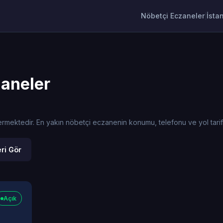
Nöbetçi Eczaneler
İsta
|
aneler
ktedir. En yakın nöbetçi eczanenin konumu, telefonu ve yol tarifi bi
ri Gör
Açık