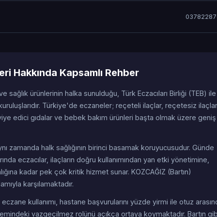
03782287
ri Hakkında Kapsamlı Rehber
 ve sağlık ürünlerinin halka sunulduğu, Türk Eczacıları Birliği (TEB) ile
uruluşlarıdır. Türkiye'de eczaneler; reçeteli ilaçlar, reçetesiz ilaçla
viye edici gıdalar ve bebek bakım ürünleri başta olmak üzere geniş 
; aynı zamanda halk sağlığının birinci basamak koruyucusudur. Günde
ında eczacılar, ilaçların doğru kullanımından yan etki yönetimine,
nlığına kadar pek çok kritik hizmet sunar. KOZCAĞIZ (Bartın)
amıyla karşılamaktadır.
eczane kullanımı, hastane başvurularını yüzde yirmi ile otuz arasın
istemindeki vazgeçilmez rolünü açıkça ortaya koymaktadır. Bartın gib