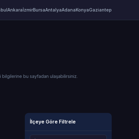
nbul
Ankara
İzmir
Bursa
Antalya
Adana
Konya
Gaziantep
lgilerine bu sayfadan ulaşabilirsiniz.
İlçeye Göre Filtrele