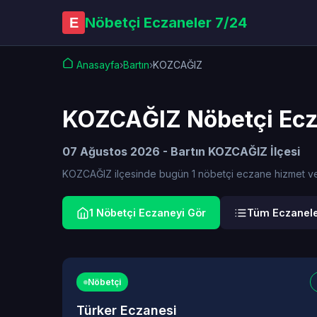
Nöbetçi Eczaneler 7/24
E
Anasayfa
›
Bartın
›
KOZCAĞIZ
KOZCAĞIZ Nöbetçi Ecz
07 Ağustos 2026 - Bartın KOZCAĞIZ İlçesi
KOZCAĞIZ ilçesinde bugün 1 nöbetçi eczane hizmet verme
1 Nöbetçi Eczaneyi Gör
Tüm Eczanele
Nöbetçi
Türker Eczanesi