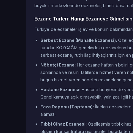
büyük il merkezlerinde eczaneler, birinci basamak 
Eczane Türleri: Hangi Eczaneye Gitmelisin
Türkiye'de eczaneler işlev ve konum bakımından bi
Serbest Eczane (Mahalle Eczanesi):
Özel ecz
türüdür. KOZCAĞIZ genelindeki eczanelerin büy
serbest eczane, rutin ilaç ihtiyaçlarınız için en
Nöbetçi Eczane:
Her eczane haftanın belirli 
sonlarında ve resmi tatillerde hizmet veren nöbe
bugün hizmet veren nöbetçi eczanelerin günce
Hastane Eczanesi:
Hastane bünyesinde yer ala
Genel kamuya açık olmayabilir; yalnızca ilgili ha
Ecza Deposu (Toptancı):
İlaçları eczanelere 
alamaz.
Tıbbi Cihaz Eczanesi:
Özelleşmiş tıbbi cihaz
oksijen konsantratörü gibi ürünler burada temin 