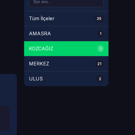
Tüm İlçeler
25
AMASRA
1
KOZCAĞIZ
1
MERKEZ
21
ULUS
2