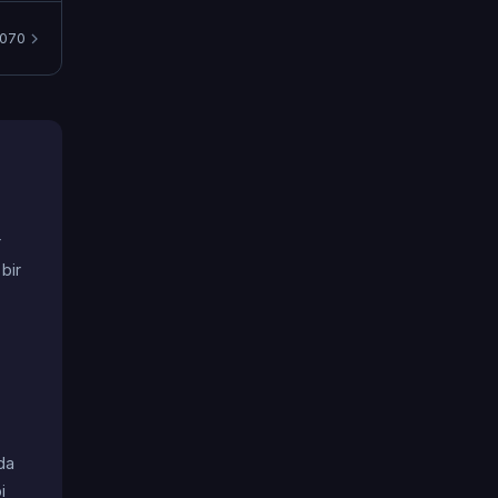
070
r
bir
da
i