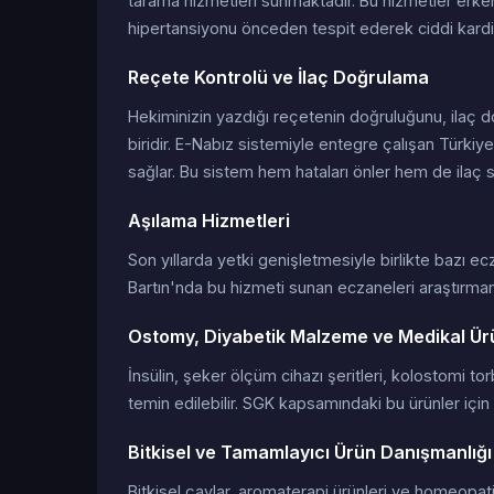
tarama hizmetleri sunmaktadır. Bu hizmetler erken
hipertansiyonu önceden tespit ederek ciddi kardi
Reçete Kontrolü ve İlaç Doğrulama
Hekiminizin yazdığı reçetenin doğruluğunu, ilaç do
biridir. E-Nabız sistemiyle entegre çalışan Türkiy
sağlar. Bu sistem hem hataları önler hem de ilaç 
Aşılama Hizmetleri
Son yıllarda yetki genişletmesiyle birlikte bazı ec
Bartın'nda bu hizmeti sunan eczaneleri araştırmanız,
Ostomy, Diyabetik Malzeme ve Medikal Ür
İnsülin, şeker ölçüm cihazı şeritleri, kolostomi t
temin edilebilir. SGK kapsamındaki bu ürünler için
Bitkisel ve Tamamlayıcı Ürün Danışmanlığı
Bitkisel çaylar, aromaterapi ürünleri ve homeopat