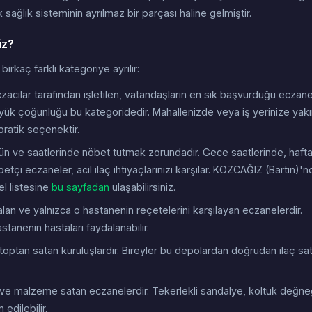
sağlık sisteminin ayrılmaz bir parçası haline gelmiştir.
iz?
rkaç farklı kategoriye ayrılır:
acılar tarafından işletilen, vatandaşların en sık başvurduğu eczan
ük çoğunluğu bu kategoridedir. Mahallenizde veya iş yerinize yakı
 pratik seçenektir.
gün ve saatlerinde nöbet tutmak zorundadır. Gece saatlerinde, haft
tçi eczaneler, acil ilaç ihtiyaçlarınızı karşılar. KOZCAĞIZ (Bartın)'n
l listesine
bu sayfadan
ulaşabilirsiniz.
n ve yalnızca o hastanenin reçetelerini karşılayan eczanelerdir.
stanenin hastaları faydalanabilir.
toptan satan kuruluşlardır. Bireyler bu depolardan doğrudan ilaç sat
 ve malzeme satan eczanelerdir. Tekerlekli sandalye, koltuk değne
edilebilir.