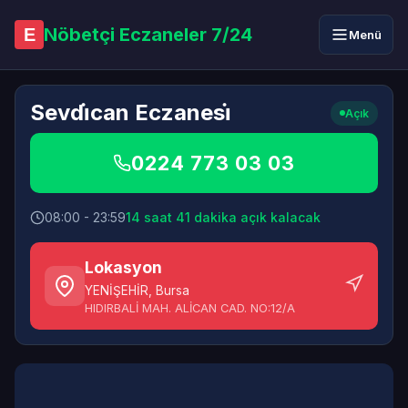
Nöbetçi Eczaneler 7/24
E
Menü
Sevdi̇can Eczanesi̇
Açık
0224 773 03 03
08:00 - 23:59
14 saat 41 dakika açık kalacak
Lokasyon
YENİŞEHİR
,
Bursa
HIDIRBALİ MAH. ALİCAN CAD. NO:12/A