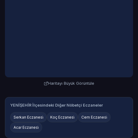
Haritayı Büyük Görüntüle
YENİŞEHİR İlçesindeki Diğer Nöbetçi Eczaneler
Serkan Eczanesi̇
Koç Eczanesi̇
Cem Eczanesi̇
Acar Eczanesi̇