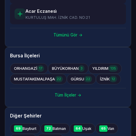
Acar Eczanesi̇
KURTULUŞ MAH. İZNİK CAD. NO:21
Tümünü Gör →
Bursa İlçeleri
ORHANGAZİ
BÜYÜKORHAN
YILDIRIM
17
3
135
MUSTAFAKEMALPAŞA
GÜRSU
İZNİK
22
22
12
Tüm İlçeler →
Diğer Şehirler
Bayburt
Batman
Uşak
Van
69
72
64
65