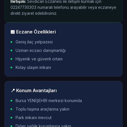
İletişim:
Sevdi̇can Eczanesi̇ ile iletişim kurmak için
02247730303 numaralı telefonu arayabilir veya eczaneye
direkt ziyaret edebilirsiniz.
🏪 Eczane Özellikleri
Geniş ilaç yelpazesi
Uzman eczacı danışmanlığı
Hijyenik ve güvenli ortam
Kolay ulaşım imkanı
📍 Konum Avantajları
Bursa YENİŞEHİR merkezi konumda
Toplu taşıma araçlarına yakın
Park imkanı mevcut
Diğer sağlık kurumlarına yakın