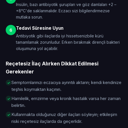
Insülin, bazı antibiyotik şurupları ve göz damlaları +2 –
+8°C'de saklanmalıdır. Eczacı sizi bilgilendirmezse
mutlaka sorun.
Tedavi Süresine Uyun
6
Antibiyotik gibi ilaçlarda iyi hissetsenizbile kürü
tamamlamak zorunludur. Erken bırakmak dirençli bakteri
oluşumuna yol açabilir.
Reçetesiz İlaç Alırken Dikkat Edilmesi
Gerekenler
Semptomlarınızı eczacıya ayrıntılı aktarın; kendi kendinize
teşhis koymaktan kaçının.
Hamilelik, emzirme veya kronik hastalık varsa her zaman
belirtin.
Kullanmakta olduğunuz diğer ilaçları söyleyin; etkileşim
riski reçetesiz ilaçlarda da geçerlidir.