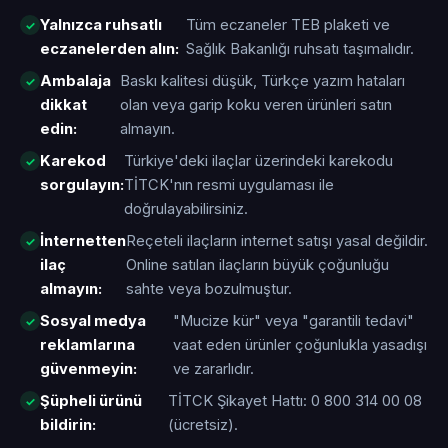
Yalnızca ruhsatlı
Tüm eczaneler TEB plaketi ve
eczanelerden alın:
Sağlık Bakanlığı ruhsatı taşımalıdır.
Ambalaja
Baskı kalitesi düşük, Türkçe yazım hataları
dikkat
olan veya garip koku veren ürünleri satın
edin:
almayın.
Karekod
Türkiye'deki ilaçlar üzerindeki karekodu
sorgulayın:
TİTCK'nın resmi uygulaması ile
doğrulayabilirsiniz.
İnternetten
Reçeteli ilaçların internet satışı yasal değildir.
ilaç
Online satılan ilaçların büyük çoğunluğu
almayın:
sahte veya bozulmuştur.
Sosyal medya
"Mucize kür" veya "garantili tedavi"
reklamlarına
vaat eden ürünler çoğunlukla yasadışı
güvenmeyin:
ve zararlıdır.
Şüpheli ürünü
TİTCK Şikayet Hattı: 0 800 314 00 08
bildirin:
(ücretsiz).