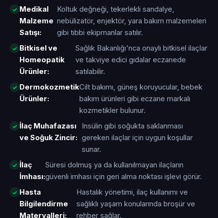
Medikal
Koltuk değneği, tekerlekli sandalye,
Malzeme
nebülizatör, enjektör, yara bakım malzemeleri
Satışı:
gibi tıbbi ekipmanlar satılır.
Bitkisel ve
Sağlık Bakanlığı'nca onaylı bitkisel ilaçlar
Homeopatik
ve takviye edici gıdalar eczanede
Ürünler:
satılabilir.
Dermokozmetik
Cilt bakımı, güneş koruyucular, bebek
Ürünler:
bakım ürünleri gibi eczane markalı
kozmetikler bulunur.
İlaç Muhafazası
Insülin gibi soğukta saklanması
ve Soğuk Zincir:
gereken ilaçlar için uygun koşullar
sunar.
İlaç
Süresi dolmuş ya da kullanılmayan ilaçların
İmhası:
güvenli imhası için geri alma noktası işlevi görür.
Hasta
Hastalık yönetimi, ilaç kullanımı ve
Bilgilendirme
sağlıklı yaşam konularında broşür ve
Materyalleri:
rehber sağlar.