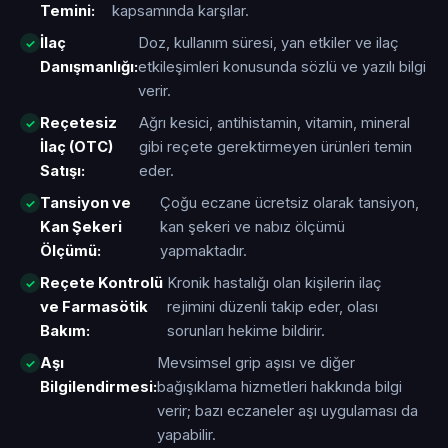
Temini:
kapsamında karşılar.
İlaç
Doz, kullanım süresi, yan etkiler ve ilaç
Danışmanlığı:
etkileşimleri konusunda sözlü ve yazılı bilgi
verir.
Reçetesiz
Ağrı kesici, antihistamin, vitamin, mineral
İlaç (OTC)
gibi reçete gerektirmeyen ürünleri temin
Satışı:
eder.
Tansiyon ve
Çoğu eczane ücretsiz olarak tansiyon,
Kan Şekeri
kan şekeri ve nabız ölçümü
Ölçümü:
yapmaktadır.
Reçete Kontrolü
Kronik hastalığı olan kişilerin ilaç
ve Farmasötik
rejimini düzenli takip eder, olası
Bakım:
sorunları hekime bildirir.
Aşı
Mevsimsel grip aşısı ve diğer
Bilgilendirmesi:
bağışıklama hizmetleri hakkında bilgi
verir; bazı eczaneler aşı uygulaması da
yapabilir.