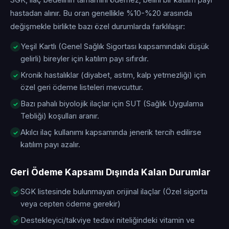
SGK, ilaç bedelinin tamamını ödemez; belirli bir katılım payı
hastadan alınır. Bu oran genellikle %10-%20 arasında
değişmekle birlikte bazı özel durumlarda farklılaşır:
Yeşil Kartlı (Genel Sağlık Sigortası kapsamındaki düşük
gelirli) bireyler için katılım payı sıfırdır.
Kronik hastalıklar (diyabet, astım, kalp yetmezliği) için
özel geri ödeme listeleri mevcuttur.
Bazı pahalı biyolojik ilaçlar için SUT (Sağlık Uygulama
Tebliği) koşulları aranır.
Akılcı ilaç kullanımı kapsamında jenerik tercih edilirse
katılım payı azalır.
Geri Ödeme Kapsamı Dışında Kalan Durumlar
SGK listesinde bulunmayan orijinal ilaçlar (Özel sigorta
veya cepten ödeme gerekir)
Destekleyici/takviye tedavi niteliğindeki vitamin ve