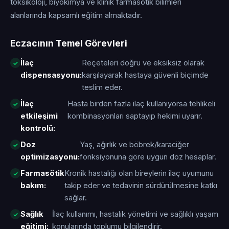
toksikoloji, biyokimya ve klinik farmasötik bilimleri
alanlarında kapsamlı eğitim almaktadır.
Eczacının Temel Görevleri
İlaç
Reçeteleri doğru ve eksiksiz olarak
dispensasyonu:
karşılayarak hastaya güvenli biçimde
teslim eder.
İlaç
Hasta birden fazla ilaç kullanıyorsa tehlikeli
etkileşimi
kombinasyonları saptayıp hekimi uyarır.
kontrolü:
Doz
Yaş, ağırlık ve böbrek/karaciğer
optimizasyonu:
fonksiyonuna göre uygun doz hesaplar.
Farmasötik
Kronik hastalığı olan bireylerin ilaç uyumunu
bakım:
takip eder ve tedavinin sürdürülmesine katkı
sağlar.
Sağlık
İlaç kullanımı, hastalık yönetimi ve sağlıklı yaşam
eğitimi:
konularında toplumu bilgilendirir.