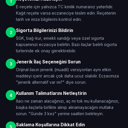
1
E-reçete için yalnızca TC kimlik numaranız yeterlidir.
Kağıt reçete varsa eczaneciye teslim edin. Reçetenin
tarih ve imza bilgilerini kontrol edin.
Sigorta Bilgilerinizi Bildirin
2
SGK, bağ-kur, emekli sandığı veya özel sigorta
kapsamınızı eczacıya belirtin. Bazı ilaçlar belirli sigorta
türlerinde ek onay gerektirebilir.
Jenerik İlaç Seçeneğini Sorun
3
Orijinal ilacın jenerik (muadil) versiyonları aynı etkin
maddeyi içerir ancak çok daha ucuz olabilir. Eczacınıza
"jenerik alternatif var mı?" diye sorun.
Kullanım Talimatlarını Netleştirin
4
İlacı ne zaman alacağınızı, aç mı tok mu kullanacağınızı,
başka ilaçlarla birlikte alınıp alınamayacağını mutlaka
sorun. "Günde 3 kez" yerine saatleri belirleyin.
Saklama Koşullarına Dikkat Edin
5