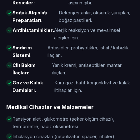
Kesiciler:
aspirin gibi.
Soğuk Algınlığı
Dekonjestanlar, öksürük şurupları,
Preparatları:
boğaz pastilleri.
Antihistaminikler:
Alerjik reaksiyon ve mevsimsel
alerjiler için.
Sindirim
Antasidler, probiyotikler, ishal / kabızlık
Sistemi:
ilaçları.
Cilt Bakım
Yanık kremi, antiseptikler, mantar
İlaçları:
ilaçları.
Göz ve Kulak
Kuru göz, hafif konjonktivit ve kulak
Damlaları:
iltihapları için.
Medikal Cihazlar ve Malzemeler
Tansiyon aleti, glukometre (şeker ölçüm cihazı),
termometre, nabız oksimetresi
İnhalasyon cihazları (nebülizatör, spacer, inhaler)