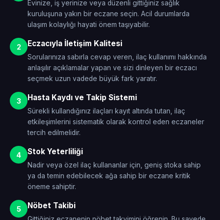
Evinize, iş yerinize veya düzenli gittiğiniz sağlık
kuruluşuna yakın bir eczane seçin. Acil durumlarda
ulaşım kolaylığı hayati önem taşıyabilir.
Eczacıyla İletişim Kalitesi
2
Sorularınıza sabırla cevap veren, ilaç kullanımı hakkında
anlaşılır açıklamalar yapan ve sizi dinleyen bir eczacı
seçmek uzun vadede büyük fark yaratır.
Hasta Kaydı ve Takip Sistemi
3
Sürekli kullandığınız ilaçları kayıt altında tutan, ilaç
etkileşimlerini sistematik olarak kontrol eden eczaneler
tercih edilmelidir.
Stok Yeterliliği
4
Nadir veya özel ilaç kullananlar için, geniş stoka sahip
ya da temin edebilecek ağa sahip bir eczane kritik
öneme sahiptir.
Nöbet Takibi
5
Gittiğiniz eczanenin nöbet takvimini öğrenin. Bu sayede