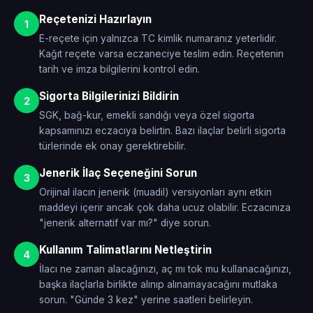
Reçetenizi Hazırlayın
1
E-reçete için yalnızca TC kimlik numaranız yeterlidir.
Kağıt reçete varsa eczaneciye teslim edin. Reçetenin
tarih ve imza bilgilerini kontrol edin.
Sigorta Bilgilerinizi Bildirin
2
SGK, bağ-kur, emekli sandığı veya özel sigorta
kapsamınızı eczacıya belirtin. Bazı ilaçlar belirli sigorta
türlerinde ek onay gerektirebilir.
Jenerik İlaç Seçeneğini Sorun
3
Orijinal ilacın jenerik (muadil) versiyonları aynı etkin
maddeyi içerir ancak çok daha ucuz olabilir. Eczacınıza
"jenerik alternatif var mı?" diye sorun.
Kullanım Talimatlarını Netleştirin
4
İlacı ne zaman alacağınızı, aç mı tok mu kullanacağınızı,
başka ilaçlarla birlikte alınıp alınamayacağını mutlaka
sorun. "Günde 3 kez" yerine saatleri belirleyin.