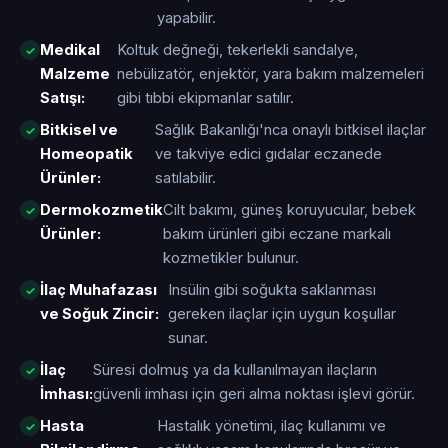
yapabilir.
Medikal
Koltuk değneği, tekerlekli sandalye,
Malzeme
nebülizatör, enjektör, yara bakım malzemeleri
Satışı:
gibi tıbbi ekipmanlar satılır.
Bitkisel ve
Sağlık Bakanlığı'nca onaylı bitkisel ilaçlar
Homeopatik
ve takviye edici gıdalar eczanede
Ürünler:
satılabilir.
Dermokozmetik
Cilt bakımı, güneş koruyucular, bebek
Ürünler:
bakım ürünleri gibi eczane markalı
kozmetikler bulunur.
İlaç Muhafazası
Insülin gibi soğukta saklanması
ve Soğuk Zincir:
gereken ilaçlar için uygun koşullar
sunar.
İlaç
Süresi dolmuş ya da kullanılmayan ilaçların
İmhası:
güvenli imhası için geri alma noktası işlevi görür.
Hasta
Hastalık yönetimi, ilaç kullanımı ve