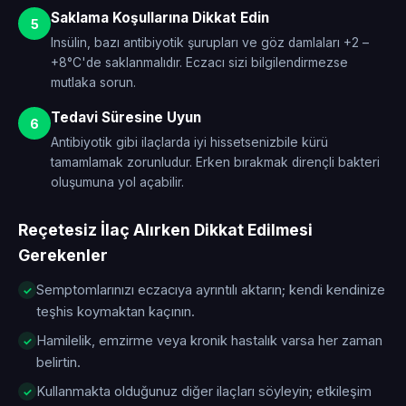
Saklama Koşullarına Dikkat Edin
5
Insülin, bazı antibiyotik şurupları ve göz damlaları +2 –
+8°C'de saklanmalıdır. Eczacı sizi bilgilendirmezse
mutlaka sorun.
Tedavi Süresine Uyun
6
Antibiyotik gibi ilaçlarda iyi hissetsenizbile kürü
tamamlamak zorunludur. Erken bırakmak dirençli bakteri
oluşumuna yol açabilir.
Reçetesiz İlaç Alırken Dikkat Edilmesi
Gerekenler
Semptomlarınızı eczacıya ayrıntılı aktarın; kendi kendinize
teşhis koymaktan kaçının.
Hamilelik, emzirme veya kronik hastalık varsa her zaman
belirtin.
Kullanmakta olduğunuz diğer ilaçları söyleyin; etkileşim