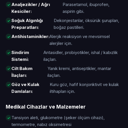
Analjezikler / Ağrı
Parasetamol, ibuprofen,
Kesiciler:
aspirin gibi.
Soğuk Algınlığı
Dekonjestanlar, öksürük şurupları,
Preparatları:
boğaz pastilleri.
Antihistaminikler:
Alerjik reaksiyon ve mevsimsel
alerjiler için.
Sindirim
Antasidler, probiyotikler, ishal / kabızlık
Sistemi:
ilaçları.
Cilt Bakım
Yanık kremi, antiseptikler, mantar
İlaçları:
ilaçları.
Göz ve Kulak
Kuru göz, hafif konjonktivit ve kulak
Damlaları:
iltihapları için.
Medikal Cihazlar ve Malzemeler
Tansiyon aleti, glukometre (şeker ölçüm cihazı),
termometre, nabız oksimetresi