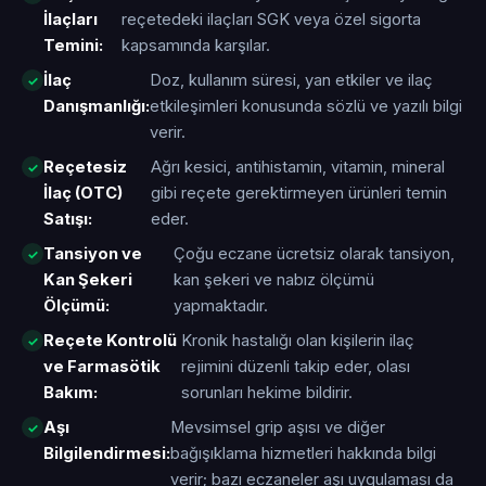
İlaçları
reçetedeki ilaçları SGK veya özel sigorta
Temini:
kapsamında karşılar.
İlaç
Doz, kullanım süresi, yan etkiler ve ilaç
Danışmanlığı:
etkileşimleri konusunda sözlü ve yazılı bilgi
verir.
Reçetesiz
Ağrı kesici, antihistamin, vitamin, mineral
İlaç (OTC)
gibi reçete gerektirmeyen ürünleri temin
Satışı:
eder.
Tansiyon ve
Çoğu eczane ücretsiz olarak tansiyon,
Kan Şekeri
kan şekeri ve nabız ölçümü
Ölçümü:
yapmaktadır.
Reçete Kontrolü
Kronik hastalığı olan kişilerin ilaç
ve Farmasötik
rejimini düzenli takip eder, olası
Bakım:
sorunları hekime bildirir.
Aşı
Mevsimsel grip aşısı ve diğer
Bilgilendirmesi:
bağışıklama hizmetleri hakkında bilgi
verir; bazı eczaneler aşı uygulaması da