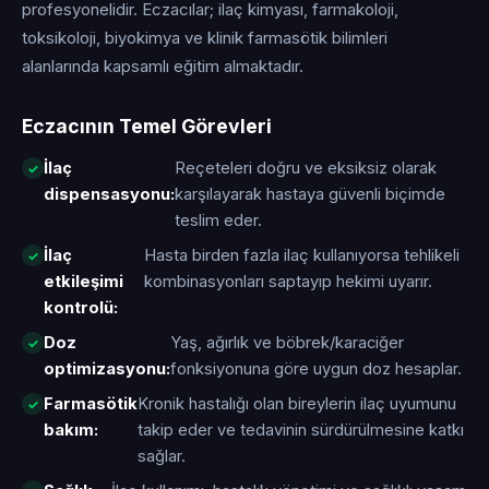
profesyonelidir. Eczacılar; ilaç kimyası, farmakoloji,
toksikoloji, biyokimya ve klinik farmasötik bilimleri
alanlarında kapsamlı eğitim almaktadır.
Eczacının Temel Görevleri
İlaç
Reçeteleri doğru ve eksiksiz olarak
dispensasyonu:
karşılayarak hastaya güvenli biçimde
teslim eder.
İlaç
Hasta birden fazla ilaç kullanıyorsa tehlikeli
etkileşimi
kombinasyonları saptayıp hekimi uyarır.
kontrolü:
Doz
Yaş, ağırlık ve böbrek/karaciğer
optimizasyonu:
fonksiyonuna göre uygun doz hesaplar.
Farmasötik
Kronik hastalığı olan bireylerin ilaç uyumunu
bakım:
takip eder ve tedavinin sürdürülmesine katkı
sağlar.