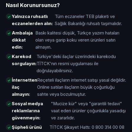
Nasıl Korunursunuz?
Yalnızca ruhsatlı
Tüm eczaneler TEB plaketi ve
eczanelerden alın:
Sağlık Bakanlığı ruhsatı taşımalıdır.
Ambalaja
Baskı kalitesi düşük, Türkçe yazım hataları
dikkat
olan veya garip koku veren ürünleri satın
edin:
almayın.
Karekod
Türkiye'deki ilaçlar üzerindeki karekodu
sorgulayın:
TİTCK'nın resmi uygulaması ile
doğrulayabilirsiniz.
İnternetten
Reçeteli ilaçların internet satışı yasal değildir.
ilaç
Online satılan ilaçların büyük çoğunluğu
almayın:
sahte veya bozulmuştur.
Sosyal medya
"Mucize kür" veya "garantili tedavi"
reklamlarına
vaat eden ürünler çoğunlukla yasadışı
güvenmeyin:
ve zararlıdır.
Şüpheli ürünü
TİTCK Şikayet Hattı: 0 800 314 00 08