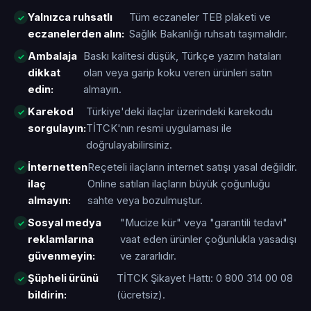
Yalnızca ruhsatlı
Tüm eczaneler TEB plaketi ve
eczanelerden alın:
Sağlık Bakanlığı ruhsatı taşımalıdır.
Ambalaja
Baskı kalitesi düşük, Türkçe yazım hataları
dikkat
olan veya garip koku veren ürünleri satın
edin:
almayın.
Karekod
Türkiye'deki ilaçlar üzerindeki karekodu
sorgulayın:
TİTCK'nın resmi uygulaması ile
doğrulayabilirsiniz.
İnternetten
Reçeteli ilaçların internet satışı yasal değildir.
ilaç
Online satılan ilaçların büyük çoğunluğu
almayın:
sahte veya bozulmuştur.
Sosyal medya
"Mucize kür" veya "garantili tedavi"
reklamlarına
vaat eden ürünler çoğunlukla yasadışı
güvenmeyin:
ve zararlıdır.
Şüpheli ürünü
TİTCK Şikayet Hattı: 0 800 314 00 08
bildirin:
(ücretsiz).