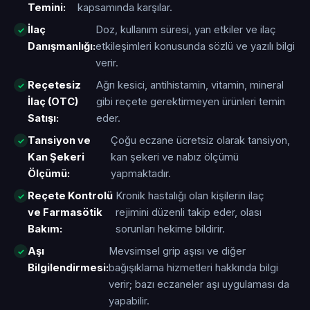
Temini:
kapsamında karşılar.
İlaç
Doz, kullanım süresi, yan etkiler ve ilaç
Danışmanlığı:
etkileşimleri konusunda sözlü ve yazılı bilgi
verir.
Reçetesiz
Ağrı kesici, antihistamin, vitamin, mineral
İlaç (OTC)
gibi reçete gerektirmeyen ürünleri temin
Satışı:
eder.
Tansiyon ve
Çoğu eczane ücretsiz olarak tansiyon,
Kan Şekeri
kan şekeri ve nabız ölçümü
Ölçümü:
yapmaktadır.
Reçete Kontrolü
Kronik hastalığı olan kişilerin ilaç
ve Farmasötik
rejimini düzenli takip eder, olası
Bakım:
sorunları hekime bildirir.
Aşı
Mevsimsel grip aşısı ve diğer
Bilgilendirmesi:
bağışıklama hizmetleri hakkında bilgi
verir; bazı eczaneler aşı uygulaması da
yapabilir.