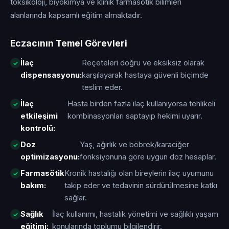
toksikoloji, biyokimya ve klinik farmasötik bilimleri
alanlarında kapsamlı eğitim almaktadır.
Eczacının Temel Görevleri
İlaç
Reçeteleri doğru ve eksiksiz olarak
dispensasyonu:
karşılayarak hastaya güvenli biçimde
teslim eder.
İlaç
Hasta birden fazla ilaç kullanıyorsa tehlikeli
etkileşimi
kombinasyonları saptayıp hekimi uyarır.
kontrolü:
Doz
Yaş, ağırlık ve böbrek/karaciğer
optimizasyonu:
fonksiyonuna göre uygun doz hesaplar.
Farmasötik
Kronik hastalığı olan bireylerin ilaç uyumunu
bakım:
takip eder ve tedavinin sürdürülmesine katkı
sağlar.
Sağlık
İlaç kullanımı, hastalık yönetimi ve sağlıklı yaşam
eğitimi:
konularında toplumu bilgilendirir.