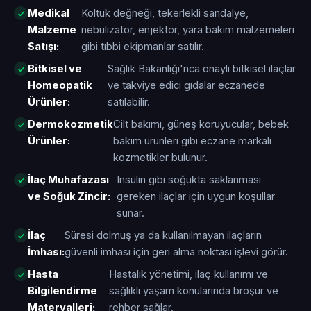
Medikal
Koltuk değneği, tekerlekli sandalye,
Malzeme
nebülizatör, enjektör, yara bakım malzemeleri
Satışı:
gibi tıbbi ekipmanlar satılır.
Bitkisel ve
Sağlık Bakanlığı'nca onaylı bitkisel ilaçlar
Homeopatik
ve takviye edici gıdalar eczanede
Ürünler:
satılabilir.
Dermokozmetik
Cilt bakımı, güneş koruyucular, bebek
Ürünler:
bakım ürünleri gibi eczane markalı
kozmetikler bulunur.
İlaç Muhafazası
Insülin gibi soğukta saklanması
ve Soğuk Zincir:
gereken ilaçlar için uygun koşullar
sunar.
İlaç
Süresi dolmuş ya da kullanılmayan ilaçların
İmhası:
güvenli imhası için geri alma noktası işlevi görür.
Hasta
Hastalık yönetimi, ilaç kullanımı ve
Bilgilendirme
sağlıklı yaşam konularında broşür ve
Materyalleri:
rehber sağlar.