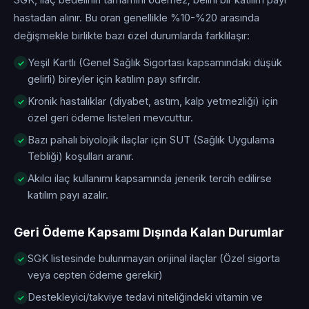
SGK, ilaç bedelinin tamamını ödemez; belirli bir katılım payı
hastadan alınır. Bu oran genellikle %10-%20 arasında
değişmekle birlikte bazı özel durumlarda farklılaşır:
Yeşil Kartlı (Genel Sağlık Sigortası kapsamındaki düşük
gelirli) bireyler için katılım payı sıfırdır.
Kronik hastalıklar (diyabet, astım, kalp yetmezliği) için
özel geri ödeme listeleri mevcuttur.
Bazı pahalı biyolojik ilaçlar için SUT (Sağlık Uygulama
Tebliği) koşulları aranır.
Akılcı ilaç kullanımı kapsamında jenerik tercih edilirse
katılım payı azalır.
Geri Ödeme Kapsamı Dışında Kalan Durumlar
SGK listesinde bulunmayan orijinal ilaçlar (Özel sigorta
veya cepten ödeme gerekir)
Destekleyici/takviye tedavi niteliğindeki vitamin ve