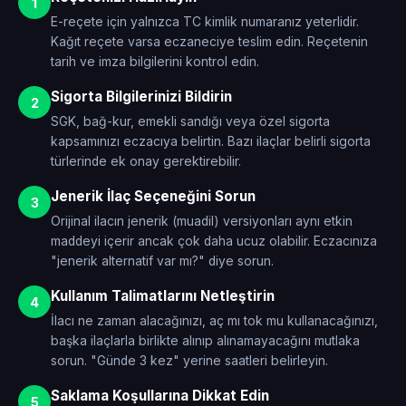
1
E-reçete için yalnızca TC kimlik numaranız yeterlidir.
Kağıt reçete varsa eczaneciye teslim edin. Reçetenin
tarih ve imza bilgilerini kontrol edin.
Sigorta Bilgilerinizi Bildirin
2
SGK, bağ-kur, emekli sandığı veya özel sigorta
kapsamınızı eczacıya belirtin. Bazı ilaçlar belirli sigorta
türlerinde ek onay gerektirebilir.
Jenerik İlaç Seçeneğini Sorun
3
Orijinal ilacın jenerik (muadil) versiyonları aynı etkin
maddeyi içerir ancak çok daha ucuz olabilir. Eczacınıza
"jenerik alternatif var mı?" diye sorun.
Kullanım Talimatlarını Netleştirin
4
İlacı ne zaman alacağınızı, aç mı tok mu kullanacağınızı,
başka ilaçlarla birlikte alınıp alınamayacağını mutlaka
sorun. "Günde 3 kez" yerine saatleri belirleyin.
Saklama Koşullarına Dikkat Edin
5