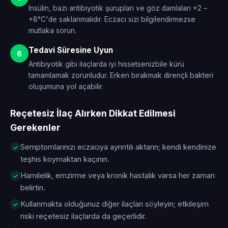
Insülin, bazı antibiyotik şurupları ve göz damlaları +2 –
+8°C'de saklanmalıdır. Eczacı sizi bilgilendirmezse
mutlaka sorun.
Tedavi Süresine Uyun
6
Antibiyotik gibi ilaçlarda iyi hissetsenizbile kürü
tamamlamak zorunludur. Erken bırakmak dirençli bakteri
oluşumuna yol açabilir.
Reçetesiz İlaç Alırken Dikkat Edilmesi
Gerekenler
Semptomlarınızı eczacıya ayrıntılı aktarın; kendi kendinize
teşhis koymaktan kaçının.
Hamilelik, emzirme veya kronik hastalık varsa her zaman
belirtin.
Kullanmakta olduğunuz diğer ilaçları söyleyin; etkileşim
riski reçetesiz ilaçlarda da geçerlidir.