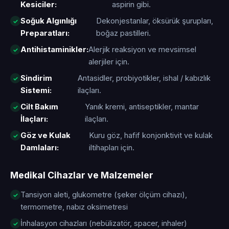
Kesiciler:
aspirin gibi.
Soğuk Algınlığı
Dekonjestanlar, öksürük şurupları,
Preparatları:
boğaz pastilleri.
Antihistaminikler:
Alerjik reaksiyon ve mevsimsel
alerjiler için.
Sindirim
Antasidler, probiyotikler, ishal / kabızlık
Sistemi:
ilaçları.
Cilt Bakım
Yanık kremi, antiseptikler, mantar
İlaçları:
ilaçları.
Göz ve Kulak
Kuru göz, hafif konjonktivit ve kulak
Damlaları:
iltihapları için.
Medikal Cihazlar ve Malzemeler
Tansiyon aleti, glukometre (şeker ölçüm cihazı),
termometre, nabız oksimetresi
İnhalasyon cihazları (nebülizatör, spacer, inhaler)