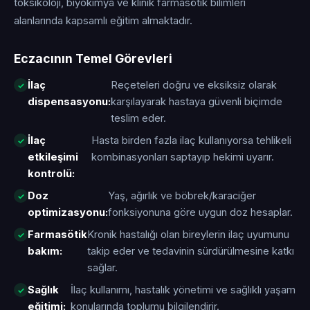
toksikoloji, biyokimya ve klinik farmasötik bilimleri
alanlarında kapsamlı eğitim almaktadır.
Eczacının Temel Görevleri
İlaç
Reçeteleri doğru ve eksiksiz olarak
dispensasyonu:
karşılayarak hastaya güvenli biçimde
teslim eder.
İlaç
Hasta birden fazla ilaç kullanıyorsa tehlikeli
etkileşimi
kombinasyonları saptayıp hekimi uyarır.
kontrolü:
Doz
Yaş, ağırlık ve böbrek/karaciğer
optimizasyonu:
fonksiyonuna göre uygun doz hesaplar.
Farmasötik
Kronik hastalığı olan bireylerin ilaç uyumunu
bakım:
takip eder ve tedavinin sürdürülmesine katkı
sağlar.
Sağlık
İlaç kullanımı, hastalık yönetimi ve sağlıklı yaşam
eğitimi:
konularında toplumu bilgilendirir.