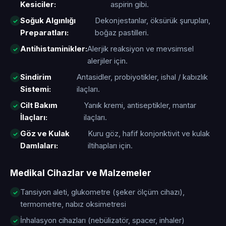
Kesiciler:
aspirin gibi.
Soğuk Algınlığı
Dekonjestanlar, öksürük şurupları,
Preparatları:
boğaz pastilleri.
Antihistaminikler:
Alerjik reaksiyon ve mevsimsel
alerjiler için.
Sindirim
Antasidler, probiyotikler, ishal / kabızlık
Sistemi:
ilaçları.
Cilt Bakım
Yanık kremi, antiseptikler, mantar
İlaçları:
ilaçları.
Göz ve Kulak
Kuru göz, hafif konjonktivit ve kulak
Damlaları:
iltihapları için.
Medikal Cihazlar ve Malzemeler
Tansiyon aleti, glukometre (şeker ölçüm cihazı),
termometre, nabız oksimetresi
İnhalasyon cihazları (nebülizatör, spacer, inhaler)