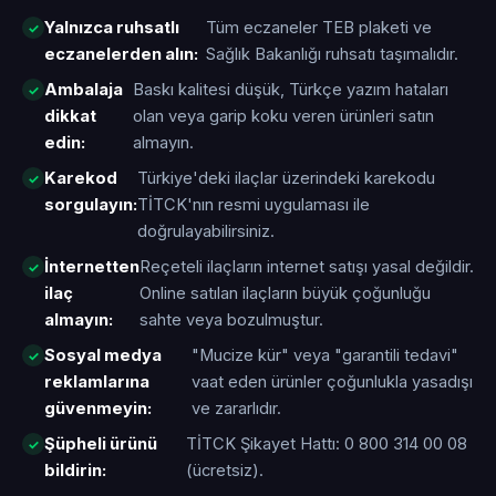
Yalnızca ruhsatlı
Tüm eczaneler TEB plaketi ve
eczanelerden alın:
Sağlık Bakanlığı ruhsatı taşımalıdır.
Ambalaja
Baskı kalitesi düşük, Türkçe yazım hataları
dikkat
olan veya garip koku veren ürünleri satın
edin:
almayın.
Karekod
Türkiye'deki ilaçlar üzerindeki karekodu
sorgulayın:
TİTCK'nın resmi uygulaması ile
doğrulayabilirsiniz.
İnternetten
Reçeteli ilaçların internet satışı yasal değildir.
ilaç
Online satılan ilaçların büyük çoğunluğu
almayın:
sahte veya bozulmuştur.
Sosyal medya
"Mucize kür" veya "garantili tedavi"
reklamlarına
vaat eden ürünler çoğunlukla yasadışı
güvenmeyin:
ve zararlıdır.
Şüpheli ürünü
TİTCK Şikayet Hattı: 0 800 314 00 08
bildirin:
(ücretsiz).