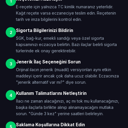
1
E-reçete için yalnızca TC kimlik numaranız yeterlidir.
Kağıt reçete varsa eczaneciye teslim edin. Reçetenin
tarih ve imza bilgilerini kontrol edin.
Sigorta Bilgilerinizi Bildirin
2
SGK, bağ-kur, emekli sandığı veya özel sigorta
kapsamınızı eczacıya belirtin. Bazı ilaçlar belirli sigorta
türlerinde ek onay gerektirebilir.
Jenerik İlaç Seçeneğini Sorun
3
Orijinal ilacın jenerik (muadil) versiyonları aynı etkin
maddeyi içerir ancak çok daha ucuz olabilir. Eczacınıza
"jenerik alternatif var mı?" diye sorun.
Kullanım Talimatlarını Netleştirin
4
İlacı ne zaman alacağınızı, aç mı tok mu kullanacağınızı,
başka ilaçlarla birlikte alınıp alınamayacağını mutlaka
sorun. "Günde 3 kez" yerine saatleri belirleyin.
Saklama Koşullarına Dikkat Edin
5