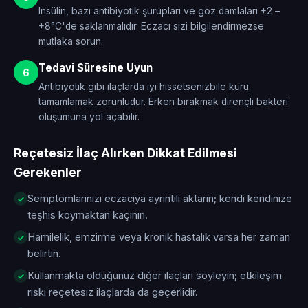
Insülin, bazı antibiyotik şurupları ve göz damlaları +2 –
+8°C'de saklanmalıdır. Eczacı sizi bilgilendirmezse
mutlaka sorun.
Tedavi Süresine Uyun
6
Antibiyotik gibi ilaçlarda iyi hissetsenizbile kürü
tamamlamak zorunludur. Erken bırakmak dirençli bakteri
oluşumuna yol açabilir.
Reçetesiz İlaç Alırken Dikkat Edilmesi
Gerekenler
Semptomlarınızı eczacıya ayrıntılı aktarın; kendi kendinize
teşhis koymaktan kaçının.
Hamilelik, emzirme veya kronik hastalık varsa her zaman
belirtin.
Kullanmakta olduğunuz diğer ilaçları söyleyin; etkileşim
riski reçetesiz ilaçlarda da geçerlidir.