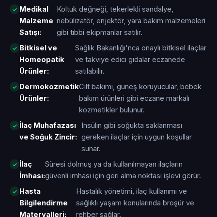
Medikal
Koltuk değneği, tekerlekli sandalye,
Malzeme
nebülizatör, enjektör, yara bakım malzemeleri
Satışı:
gibi tıbbi ekipmanlar satılır.
Bitkisel ve
Sağlık Bakanlığı'nca onaylı bitkisel ilaçlar
Homeopatik
ve takviye edici gıdalar eczanede
Ürünler:
satılabilir.
Dermokozmetik
Cilt bakımı, güneş koruyucular, bebek
Ürünler:
bakım ürünleri gibi eczane markalı
kozmetikler bulunur.
İlaç Muhafazası
Insülin gibi soğukta saklanması
ve Soğuk Zincir:
gereken ilaçlar için uygun koşullar
sunar.
İlaç
Süresi dolmuş ya da kullanılmayan ilaçların
İmhası:
güvenli imhası için geri alma noktası işlevi görür.
Hasta
Hastalık yönetimi, ilaç kullanımı ve
Bilgilendirme
sağlıklı yaşam konularında broşür ve
Materyalleri:
rehber sağlar.