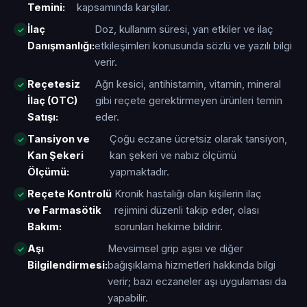
Temini:
kapsamında karşılar.
İlaç
Doz, kullanım süresi, yan etkiler ve ilaç
Danışmanlığı:
etkileşimleri konusunda sözlü ve yazılı bilgi
verir.
Reçetesiz
Ağrı kesici, antihistamin, vitamin, mineral
İlaç (OTC)
gibi reçete gerektirmeyen ürünleri temin
Satışı:
eder.
Tansiyon ve
Çoğu eczane ücretsiz olarak tansiyon,
Kan Şekeri
kan şekeri ve nabız ölçümü
Ölçümü:
yapmaktadır.
Reçete Kontrolü
Kronik hastalığı olan kişilerin ilaç
ve Farmasötik
rejimini düzenli takip eder, olası
Bakım:
sorunları hekime bildirir.
Aşı
Mevsimsel grip aşısı ve diğer
Bilgilendirmesi:
bağışıklama hizmetleri hakkında bilgi
verir; bazı eczaneler aşı uygulaması da
yapabilir.