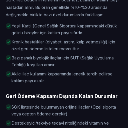
SGK, ilaç bedelinin tamamını ödemez; belirli bir katılım payı
hastadan alınır. Bu oran genellikle %10-%20 arasında
değişmekle birlikte bazı özel durumlarda farklılaşır:
Yeşil Kartlı (Genel Sağlık Sigortası kapsamındaki düşük
gelirli) bireyler için katılım payı sıfırdır.
Kronik hastalıklar (diyabet, astım, kalp yetmezliği) için
özel geri ödeme listeleri mevcuttur.
Bazı pahalı biyolojik ilaçlar için SUT (Sağlık Uygulama
Tebliği) koşulları aranır.
Akılcı ilaç kullanımı kapsamında jenerik tercih edilirse
katılım payı azalır.
Geri Ödeme Kapsamı Dışında Kalan Durumlar
SGK listesinde bulunmayan orijinal ilaçlar (Özel sigorta
veya cepten ödeme gerekir)
Destekleyici/takviye tedavi niteliğindeki vitamin ve