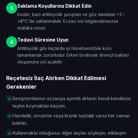
Saklama Koşullarına Dikkat Edin
5
Insülin, bazı antibiyotik şurupları ve göz damlaları +2 –
+8°C'de saklanmalıdır. Eczacı sizi bilgilendirmezse
mutlaka sorun.
Tedavi Süresine Uyun
6
Antibiyotik gibi ilaçlarda iyi hissetsenizbile kürü
tamamlamak zorunludur. Erken bırakmak dirençli bakteri
oluşumuna yol açabilir.
Reçetesiz İlaç Alırken Dikkat Edilmesi
Gerekenler
Semptomlarınızı eczacıya ayrıntılı aktarın; kendi kendinize
teşhis koymaktan kaçının.
Hamilelik, emzirme veya kronik hastalık varsa her zaman
belirtin.
Kullanmakta olduğunuz diğer ilaçları söyleyin; etkileşim