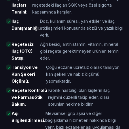
İlaçları
reçetedeki ilaçları SGK veya özel sigorta
Temini:
kapsamında karşılar.
İlaç
Doz, kullanım süresi, yan etkiler ve ilaç
Danışmanlığı:
etkileşimleri konusunda sözlü ve yazılı bilgi
verir.
Reçetesiz
Ağrı kesici, antihistamin, vitamin, mineral
İlaç (OTC)
gibi reçete gerektirmeyen ürünleri temin
Satışı:
eder.
Tansiyon ve
Çoğu eczane ücretsiz olarak tansiyon,
Kan Şekeri
kan şekeri ve nabız ölçümü
Ölçümü:
yapmaktadır.
Reçete Kontrolü
Kronik hastalığı olan kişilerin ilaç
ve Farmasötik
rejimini düzenli takip eder, olası
Bakım:
sorunları hekime bildirir.
Aşı
Mevsimsel grip aşısı ve diğer
Bilgilendirmesi:
bağışıklama hizmetleri hakkında bilgi
verir; bazı eczaneler aşı uygulaması da