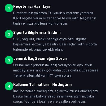
Reçetenizi Hazırlayın
1
E-reçete için yalnızca TC kimlik numaranız yeterlidir.
Kağıt reçete varsa eczaneciye teslim edin. Reçetenin
tarih ve imza bilgilerini kontrol edin.
Sigorta Bilgilerinizi Bildirin
2
SGK, bağ-kur, emekli sandığı veya özel sigorta
kapsamınızı eczacıya belirtin. Bazı ilaçlar belirli sigorta
türlerinde ek onay gerektirebilir.
Jenerik İlaç Seçeneğini Sorun
3
Orijinal ilacın jenerik (muadil) versiyonları aynı etkin
maddeyi içerir ancak çok daha ucuz olabilir. Eczacınıza
"jenerik alternatif var mı?" diye sorun.
Kullanım Talimatlarını Netleştirin
4
İlacı ne zaman alacağınızı, aç mı tok mu kullanacağınızı,
başka ilaçlarla birlikte alınıp alınamayacağını mutlaka
sorun. "Günde 3 kez" yerine saatleri belirleyin.