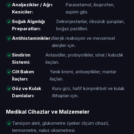
Analjezikler / Ağrı
Parasetamol, ibuprofen,
Kesiciler:
aspirin gibi.
Soğuk Algınlığı
Dekonjestanlar, öksürük şurupları,
Preparatları:
boğaz pastilleri.
Antihistaminikler:
Alerjik reaksiyon ve mevsimsel
alerjiler için.
Sindirim
Antasidler, probiyotikler, ishal / kabızlık
Sistemi:
ilaçları.
Cilt Bakım
Yanık kremi, antiseptikler, mantar
İlaçları:
ilaçları.
Göz ve Kulak
Kuru göz, hafif konjonktivit ve kulak
Damlaları:
iltihapları için.
Medikal Cihazlar ve Malzemeler
Tansiyon aleti, glukometre (şeker ölçüm cihazı),
termometre, nabız oksimetresi