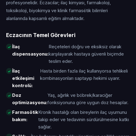
profesyonelidir. Eczacılar; ilaç kimyası, farmakoloji,
toksikoloji, biyokimya ve klinik farmasötik bilimleri
alanlarında kapsamlı eğitim almaktadır.
Eczacının Temel Görevleri
İlaç
Reçeteleri doğru ve eksiksiz olarak
dispensasyonu:
karşılayarak hastaya güvenli biçimde
teslim eder.
İlaç
Hasta birden fazla ilaç kullanıyorsa tehlikeli
etkileşimi
kombinasyonları saptayıp hekimi uyarır.
kontrolü:
Doz
Yaş, ağırlık ve böbrek/karaciğer
optimizasyonu:
fonksiyonuna göre uygun doz hesaplar.
Farmasötik
Kronik hastalığı olan bireylerin ilaç uyumunu
bakım:
takip eder ve tedavinin sürdürülmesine katkı
sağlar.