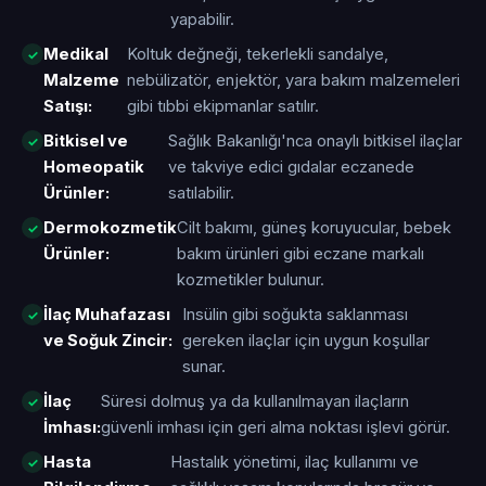
yapabilir.
Medikal
Koltuk değneği, tekerlekli sandalye,
Malzeme
nebülizatör, enjektör, yara bakım malzemeleri
Satışı:
gibi tıbbi ekipmanlar satılır.
Bitkisel ve
Sağlık Bakanlığı'nca onaylı bitkisel ilaçlar
Homeopatik
ve takviye edici gıdalar eczanede
Ürünler:
satılabilir.
Dermokozmetik
Cilt bakımı, güneş koruyucular, bebek
Ürünler:
bakım ürünleri gibi eczane markalı
kozmetikler bulunur.
İlaç Muhafazası
Insülin gibi soğukta saklanması
ve Soğuk Zincir:
gereken ilaçlar için uygun koşullar
sunar.
İlaç
Süresi dolmuş ya da kullanılmayan ilaçların
İmhası:
güvenli imhası için geri alma noktası işlevi görür.
Hasta
Hastalık yönetimi, ilaç kullanımı ve