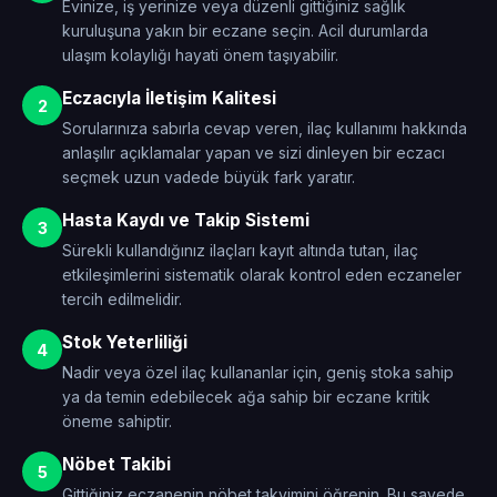
Evinize, iş yerinize veya düzenli gittiğiniz sağlık
kuruluşuna yakın bir eczane seçin. Acil durumlarda
ulaşım kolaylığı hayati önem taşıyabilir.
Eczacıyla İletişim Kalitesi
2
Sorularınıza sabırla cevap veren, ilaç kullanımı hakkında
anlaşılır açıklamalar yapan ve sizi dinleyen bir eczacı
seçmek uzun vadede büyük fark yaratır.
Hasta Kaydı ve Takip Sistemi
3
Sürekli kullandığınız ilaçları kayıt altında tutan, ilaç
etkileşimlerini sistematik olarak kontrol eden eczaneler
tercih edilmelidir.
Stok Yeterliliği
4
Nadir veya özel ilaç kullananlar için, geniş stoka sahip
ya da temin edebilecek ağa sahip bir eczane kritik
öneme sahiptir.
Nöbet Takibi
5
Gittiğiniz eczanenin nöbet takvimini öğrenin. Bu sayede