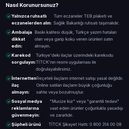
Nasıl Korunursunuz?
Yalnızca ruhsatlı
Tüm eczaneler TEB plaketi ve
eczanelerden alın:
Sağlık Bakanlığı ruhsatı taşımalıdır.
Ambalaja
Baskı kalitesi düşük, Türkçe yazım hataları
dikkat
olan veya garip koku veren ürünleri satın
edin:
almayın.
Karekod
Türkiye'deki ilaçlar üzerindeki karekodu
sorgulayın:
TİTCK'nın resmi uygulaması ile
doğrulayabilirsiniz.
İnternetten
Reçeteli ilaçların internet satışı yasal değildir.
ilaç
Online satılan ilaçların büyük çoğunluğu
almayın:
sahte veya bozulmuştur.
Sosyal medya
"Mucize kür" veya "garantili tedavi"
reklamlarına
vaat eden ürünler çoğunlukla yasadışı
güvenmeyin:
ve zararlıdır.
Şüpheli ürünü
TİTCK Şikayet Hattı: 0 800 314 00 08