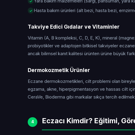
Yara bakım malzemeleri (sargı, pansuman, yara kap
Hasta bakım ürünleri (alt bezi, hasta bezi, emzirm
Takviye Edici Gıdalar ve Vitaminler
Vitamin (A, B kompleksi, C, D, E, K), mineral (magne
probiyotikler ve adaptojen bitkisel takviyeler eczanel
ancak bilimsel kanıt kalitesi ürünten ürüne büyük farklı
Dermokozmetik Ürünler
Eczane dermokozmetikleri, cilt problemi olan bireyler 
egzama, akne, hiperpigmentasyon ve hassas cilt için
CeraVe, Bioderma gibi markalar sıkça tercih edilmekt
Eczacı Kimdir? Eğitimi, Gör
4