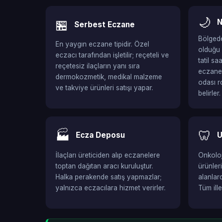
🌙
🏪
N
Serbest Eczane
Bölgede
En yaygın eczane tipidir. Özel
olduğu 
eczacı tarafından işletilir; reçeteli ve
tatil s
reçetesiz ilaçların yanı sıra
eczaned
dermokozmetik, medikal malzeme
odası r
ve takviye ürünleri satışı yapar.
belirler.
🏭
🦷
Ecza Deposu
U
İlaçları üreticiden alıp eczanelere
Onkoloji
toptan dağıtan aracı kuruluştur.
ürünler
Halka perakende satış yapmazlar;
alanlar
yalnızca eczacılara hizmet verirler.
Tüm ill