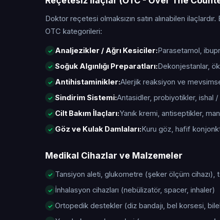
Reçetesiz İlaçlar (OTC - Over The Count
Doktor reçetesi olmaksızın satın alınabilen ilaçlardır. 
OTC kategorileri:
Analjezikler / Ağrı Kesiciler:
Parasetamol, ibupro
Soğuk Algınlığı Preparatları:
Dekonjestanlar, öks
Antihistaminikler:
Alerjik reaksiyon ve mevsimsel 
Sindirim Sistemi:
Antasidler, probiyotikler, ishal / 
Cilt Bakım İlaçları:
Yanık kremi, antiseptikler, manta
Göz ve Kulak Damlaları:
Kuru göz, hafif konjonktiv
Medikal Cihazlar ve Malzemeler
Tansiyon aleti, glukometre (şeker ölçüm cihazı),
İnhalasyon cihazları (nebülizatör, spacer, inhaler)
Ortopedik destekler (diz bandajı, bel korsesi, bile