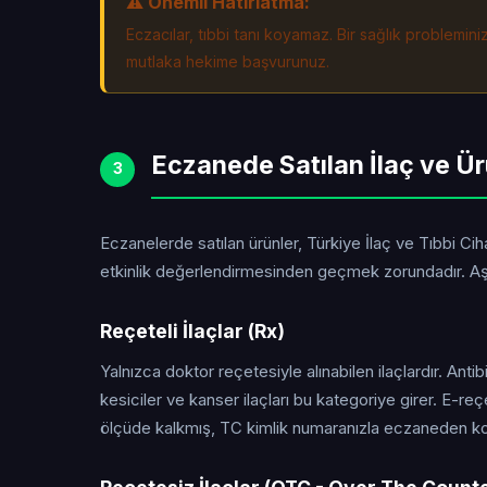
⚠️ Önemli Hatırlatma:
Eczacılar, tıbbi tanı koyamaz. Bir sağlık problemin
mutlaka hekime başvurunuz.
Eczanede Satılan İlaç ve Ür
3
Eczanelerde satılan ürünler, Türkiye İlaç ve Tıbbi C
etkinlik değerlendirmesinden geçmek zorundadır. Aşa
Reçeteli İlaçlar (Rx)
Yalnızca doktor reçetesiyle alınabilen ilaçlardır. Antibi
kesiciler ve kanser ilaçları bu kategoriye girer. E-r
ölçüde kalkmış, TC kimlik numaranızla eczaneden ko