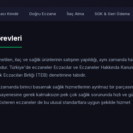
acı Kimdir
Doğru Eczane
İlaç Alma
SGK & Geri Ödeme
revleri
tilen, ilaç ve sağlık ürünlerinin satışının yapıldığı, aynı zamanda h
uşudur. Türkiye'de eczaneler Eczacılar ve Eczaneler Hakkında Kanun
Eczacıları Birliği (TEB) denetimine tabidir.
ı zamanda birinci basamak sağlık hizmetlerinin ayrılmaz bir parçasın
yenesine gerek kalmaksızın pek çok sağlık sorununda hızlı ve güv
gösteren eczaneler de bu ulusal standartlara uygun şekilde hizmet