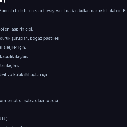
er)
Bununla birlikte eczacı tavsiyesi olmadan kullanmak riskli olabilir. B
fen, aspirin gibi.
ürük şurupları, boğaz pastilleri.
alerjiler için.
kabızlık ilaçları.
r ilaçları.
it ve kulak iltihapları için.
 termometre, nabız oksimetresi
klik)