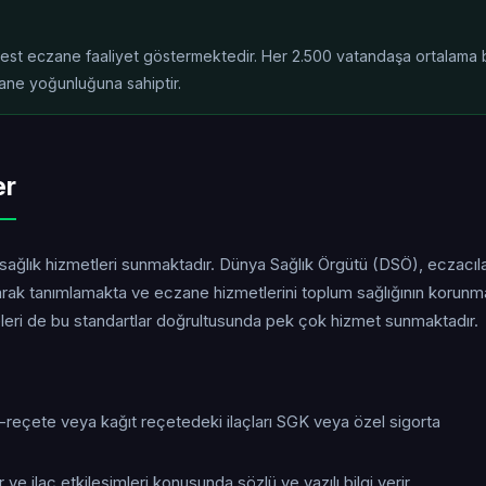
rbest eczane faaliyet göstermektedir. Her 2.500 vatandaşa ortalama b
ane yoğunluğuna sahiptir.
er
 sağlık hizmetleri sunmaktadır. Dünya Sağlık Örgütü (DSÖ), eczacıla
larak tanımlamakta ve eczane hizmetlerini toplum sağlığının korun
neleri de bu standartlar doğrultusunda pek çok hizmet sunmaktadır.
e-reçete veya kağıt reçetedeki ilaçları SGK veya özel sigorta
 ve ilaç etkileşimleri konusunda sözlü ve yazılı bilgi verir.