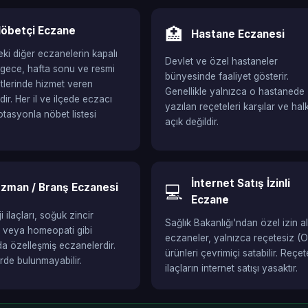
öbetçi Eczane
🏥
Hastane Eczanesi
ki diğer eczanelerin kapalı
Devlet ve özel hastaneler
gece, hafta sonu ve resmi
bünyesinde faaliyet gösterir.
aatlerinde hizmet veren
Genellikle yalnızca o hastanede
ir. Her il ve ilçede eczacı
yazılan reçeteleri karşılar ve hal
otasyonla nöbet listesi
açık değildir.
İnternet Satış İzinli
zman / Branş Eczanesi
💻
Eczane
 ilaçları, soğuk zincir
Sağlık Bakanlığı'ndan özel izin a
i veya homeopati gibi
eczaneler, yalnızca reçetesiz (
da özelleşmiş eczanelerdir.
ürünleri çevrimiçi satabilir. Reçete
erde bulunmayabilir.
ilaçların internet satışı yasaktır.