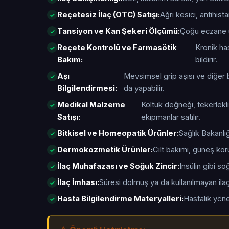
Reçetesiz İlaç (OTC) Satışı:
Ağrı kesici, antihis
Tansiyon ve Kan Şekeri Ölçümü:
Çoğu eczane ü
Reçete Kontrolü ve Farmasötik
Kronik has
Bakım:
bildirir.
Aşı
Mevsimsel grip aşısı ve diğer b
Bilgilendirmesi:
da yapabilir.
Medikal Malzeme
Koltuk değneği, tekerlekli
Satışı:
ekipmanlar satılır.
Bitkisel ve Homeopatik Ürünler:
Sağlık Bakanlığ
Dermokozmetik Ürünler:
Cilt bakımı, güneş kor
İlaç Muhafazası ve Soğuk Zincir:
Insülin gibi s
İlaç İmhası:
Süresi dolmuş ya da kullanılmayan ilaçl
Hasta Bilgilendirme Materyalleri:
Hastalık yöne