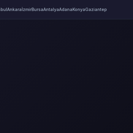
nbul
Ankara
İzmir
Bursa
Antalya
Adana
Konya
Gaziantep