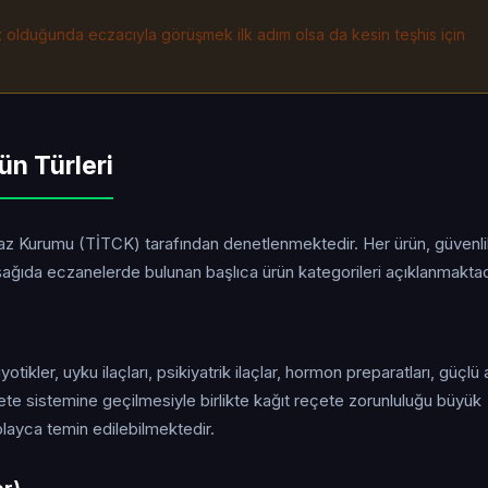
iz olduğunda eczacıyla görüşmek ilk adım olsa da kesin teşhis için
ün Türleri
ihaz Kurumu (TİTCK) tarafından denetlenmektedir. Her ürün, güvenl
ğıda eczanelerde bulunan başlıca ürün kategorileri açıklanmaktad
yotikler, uyku ilaçları, psikiyatrik ilaçlar, hormon preparatları, güçlü 
eçete sistemine geçilmesiyle birlikte kağıt reçete zorunluluğu büyük
layca temin edilebilmektedir.