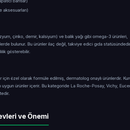
atıcı bantlar)
e aksesuarları)
zyum, çinko, demir, kalsiyum) ve balık yağı gibi omega-3 ürünleri,
erde bulunur. Bu ürünler ilaç değil, takviye edici gıda statüsündedir
lık gösterebilir.
için özel olarak formüle edilmiş, dermatolog onaylı ürünlerdir. Kuru
 uygun ürünler içerir. Bu kategoride La Roche-Posay, Vichy, Eucer
edir.
evleri ve Önemi