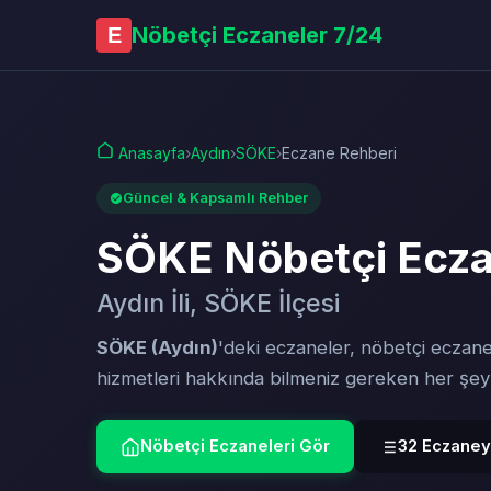
Nöbetçi Eczaneler 7/24
E
Anasayfa
›
Aydın
›
SÖKE
›
Eczane Rehberi
Güncel & Kapsamlı Rehber
SÖKE Nöbetçi Ecza
Aydın İli, SÖKE İlçesi
SÖKE (Aydın)
'deki eczaneler, nöbetçi eczane
hizmetleri hakkında bilmeniz gereken her şe
Nöbetçi Eczaneleri Gör
32 Eczaneyi