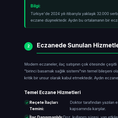
Bilgi:
Türkiye'de 2024 yılı itibarıyla yaklaşık 32.000 se
eczane düşmektedir. Aydın bu ortalamanın
bir ecz
Eczanede Sunulan Hizmetl
2
Modern eczaneler, ilaç satışının çok ötesinde çeşitli
"birinci basamak sağlık sistemi"nin temel bileşeni o
kritik bir unsur olarak kabul etmektedir. Aydın ecza
Temel Eczane Hizmetleri
Reçete İlaçları
Doktor tarafından yazılan 
Temini:
kapsamında karşılar.
İlaç Danışmanlığı:
Doz, kullanım süresi, yan etkiler