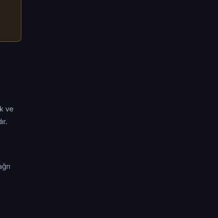
ik ve
ır.
ağrı