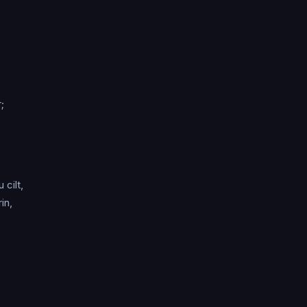
;
 cilt,
in,