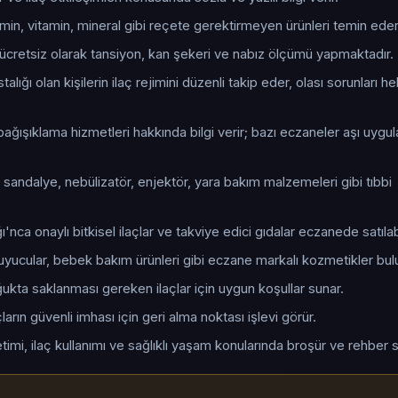
tamin, vitamin, mineral gibi reçete gerektirmeyen ürünleri temin eder
cretsiz olarak tansiyon, kan şekeri ve nabız ölçümü yapmaktadır.
talığı olan kişilerin ilaç rejimini düzenli takip eder, olası sorunları 
ağışıklama hizmetleri hakkında bilgi verir; bazı eczaneler aşı uygu
 sandalye, nebülizatör, enjektör, yara bakım malzemeleri gibi tıbbi
ı'nca onaylı bitkisel ilaçlar ve takviye edici gıdalar eczanede satılabi
uyucular, bebek bakım ürünleri gibi eczane markalı kozmetikler bul
oğukta saklanması gereken ilaçlar için uygun koşullar sunar.
arın güvenli imhası için geri alma noktası işlevi görür.
timi, ilaç kullanımı ve sağlıklı yaşam konularında broşür ve rehber s