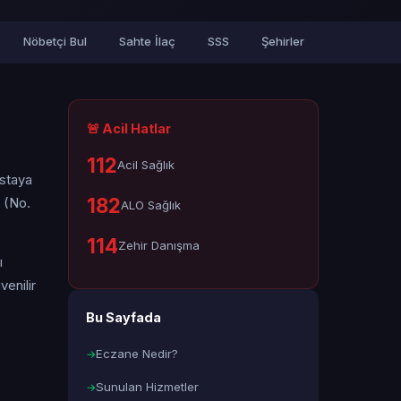
Nöbetçi Bul
Sahte İlaç
SSS
Şehirler
🚨 Acil Hatlar
112
Acil Sağlık
astaya
182
 (No.
ALO Sağlık
114
Zehir Danışma
ı
enilir
Bu Sayfada
Eczane Nedir?
Sunulan Hizmetler