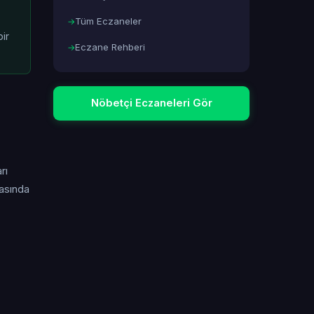
Tüm Eczaneler
ir
Eczane Rehberi
Nöbetçi Eczaneleri Gör
rı
masında