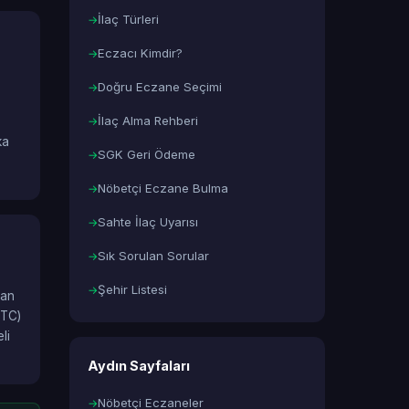
İlaç Türleri
Eczacı Kimdir?
Doğru Eczane Seçimi
İlaç Alma Rehberi
ka
SGK Geri Ödeme
Nöbetçi Eczane Bulma
Sahte İlaç Uyarısı
Sık Sorulan Sorular
Şehir Listesi
lan
OTC)
li
Aydın Sayfaları
Nöbetçi Eczaneler