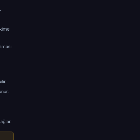
.
hekime
laması
lir.
unur.
ağlar.