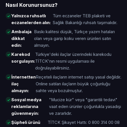
Nasıl Korunursunuz?
Yalnızca ruhsatlı
Tüm eczaneler TEB plaketi ve
eczanelerden alın:
Sağlık Bakanlığı ruhsatı taşımalıdır.
Ambalaja
Baskı kalitesi düşük, Türkçe yazım hataları
dikkat
olan veya garip koku veren ürünleri satın
edin:
almayın.
Karekod
Türkiye'deki ilaçlar üzerindeki karekodu
sorgulayın:
TİTCK'nın resmi uygulaması ile
doğrulayabilirsiniz.
İnternetten
Reçeteli ilaçların internet satışı yasal değildir.
ilaç
Online satılan ilaçların büyük çoğunluğu
almayın:
sahte veya bozulmuştur.
Sosyal medya
"Mucize kür" veya "garantili tedavi"
reklamlarına
vaat eden ürünler çoğunlukla yasadışı
güvenmeyin:
ve zararlıdır.
Şüpheli ürünü
TİTCK Şikayet Hattı: 0 800 314 00 08