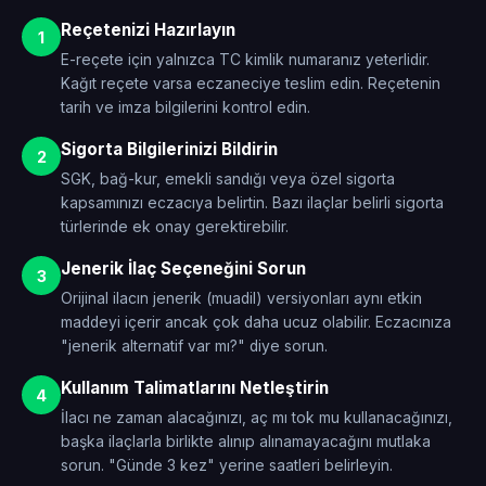
Reçetenizi Hazırlayın
1
E-reçete için yalnızca TC kimlik numaranız yeterlidir.
Kağıt reçete varsa eczaneciye teslim edin. Reçetenin
tarih ve imza bilgilerini kontrol edin.
Sigorta Bilgilerinizi Bildirin
2
SGK, bağ-kur, emekli sandığı veya özel sigorta
kapsamınızı eczacıya belirtin. Bazı ilaçlar belirli sigorta
türlerinde ek onay gerektirebilir.
Jenerik İlaç Seçeneğini Sorun
3
Orijinal ilacın jenerik (muadil) versiyonları aynı etkin
maddeyi içerir ancak çok daha ucuz olabilir. Eczacınıza
"jenerik alternatif var mı?" diye sorun.
Kullanım Talimatlarını Netleştirin
4
İlacı ne zaman alacağınızı, aç mı tok mu kullanacağınızı,
başka ilaçlarla birlikte alınıp alınamayacağını mutlaka
sorun. "Günde 3 kez" yerine saatleri belirleyin.