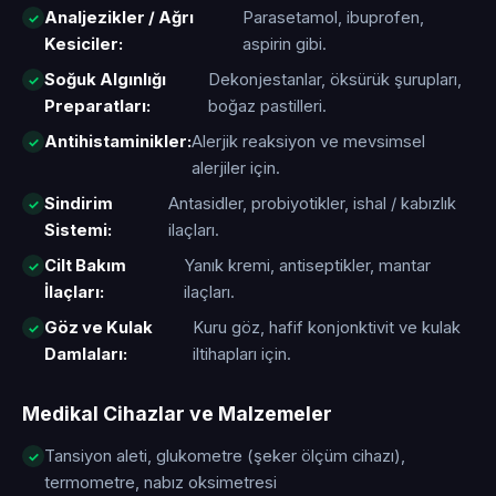
Analjezikler / Ağrı
Parasetamol, ibuprofen,
Kesiciler:
aspirin gibi.
Soğuk Algınlığı
Dekonjestanlar, öksürük şurupları,
Preparatları:
boğaz pastilleri.
Antihistaminikler:
Alerjik reaksiyon ve mevsimsel
alerjiler için.
Sindirim
Antasidler, probiyotikler, ishal / kabızlık
Sistemi:
ilaçları.
Cilt Bakım
Yanık kremi, antiseptikler, mantar
İlaçları:
ilaçları.
Göz ve Kulak
Kuru göz, hafif konjonktivit ve kulak
Damlaları:
iltihapları için.
Medikal Cihazlar ve Malzemeler
Tansiyon aleti, glukometre (şeker ölçüm cihazı),
termometre, nabız oksimetresi