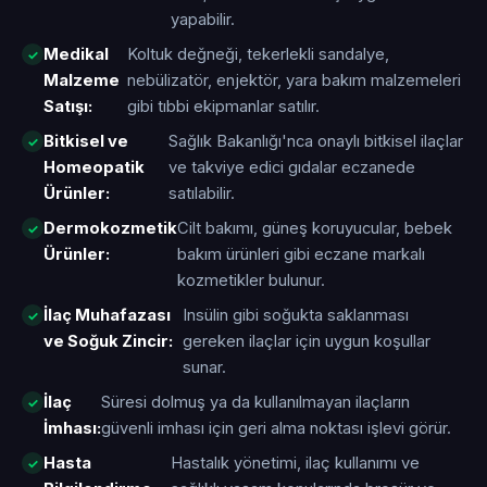
yapabilir.
Medikal
Koltuk değneği, tekerlekli sandalye,
Malzeme
nebülizatör, enjektör, yara bakım malzemeleri
Satışı:
gibi tıbbi ekipmanlar satılır.
Bitkisel ve
Sağlık Bakanlığı'nca onaylı bitkisel ilaçlar
Homeopatik
ve takviye edici gıdalar eczanede
Ürünler:
satılabilir.
Dermokozmetik
Cilt bakımı, güneş koruyucular, bebek
Ürünler:
bakım ürünleri gibi eczane markalı
kozmetikler bulunur.
İlaç Muhafazası
Insülin gibi soğukta saklanması
ve Soğuk Zincir:
gereken ilaçlar için uygun koşullar
sunar.
İlaç
Süresi dolmuş ya da kullanılmayan ilaçların
İmhası:
güvenli imhası için geri alma noktası işlevi görür.
Hasta
Hastalık yönetimi, ilaç kullanımı ve