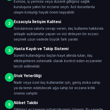
Evinize, iş yerinize veya düzenli gittiğiniz sağlık
kuruluşuna yakın bir eczane seçin. Acil durumlarda
ulaşım kolaylığı hayati önem taşıyabilir.
Eczacıyla İletişim Kalitesi
2
Sorularınıza sabırla cevap veren, ilaç kullanımı hakkında
anlaşılır açıklamalar yapan ve sizi dinleyen bir eczacı
seçmek uzun vadede büyük fark yaratır.
Hasta Kaydı ve Takip Sistemi
3
Sürekli kullandığınız ilaçları kayıt altında tutan, ilaç
etkileşimlerini sistematik olarak kontrol eden eczaneler
tercih edilmelidir.
Stok Yeterliliği
4
Nadir veya özel ilaç kullananlar için, geniş stoka sahip
ya da temin edebilecek ağa sahip bir eczane kritik
öneme sahiptir.
Nöbet Takibi
5
Gittiğiniz eczanenin nöbet takvimini öğrenin. Bu sayede