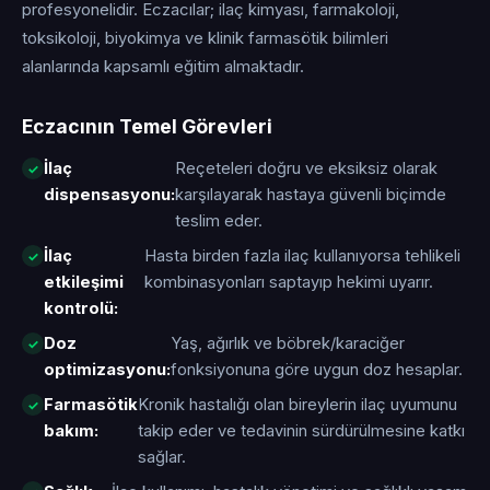
profesyonelidir. Eczacılar; ilaç kimyası, farmakoloji,
toksikoloji, biyokimya ve klinik farmasötik bilimleri
alanlarında kapsamlı eğitim almaktadır.
Eczacının Temel Görevleri
İlaç
Reçeteleri doğru ve eksiksiz olarak
dispensasyonu:
karşılayarak hastaya güvenli biçimde
teslim eder.
İlaç
Hasta birden fazla ilaç kullanıyorsa tehlikeli
etkileşimi
kombinasyonları saptayıp hekimi uyarır.
kontrolü:
Doz
Yaş, ağırlık ve böbrek/karaciğer
optimizasyonu:
fonksiyonuna göre uygun doz hesaplar.
Farmasötik
Kronik hastalığı olan bireylerin ilaç uyumunu
bakım:
takip eder ve tedavinin sürdürülmesine katkı
sağlar.