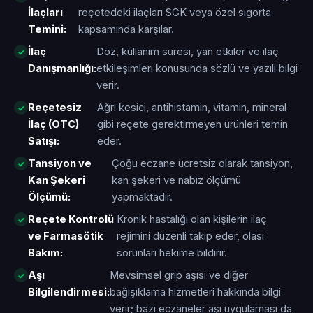
İlaçları
reçetedeki ilaçları SGK veya özel sigorta
Temini:
kapsamında karşılar.
İlaç
Doz, kullanım süresi, yan etkiler ve ilaç
Danışmanlığı:
etkileşimleri konusunda sözlü ve yazılı bilgi
verir.
Reçetesiz
Ağrı kesici, antihistamin, vitamin, mineral
İlaç (OTC)
gibi reçete gerektirmeyen ürünleri temin
Satışı:
eder.
Tansiyon ve
Çoğu eczane ücretsiz olarak tansiyon,
Kan Şekeri
kan şekeri ve nabız ölçümü
Ölçümü:
yapmaktadır.
Reçete Kontrolü
Kronik hastalığı olan kişilerin ilaç
ve Farmasötik
rejimini düzenli takip eder, olası
Bakım:
sorunları hekime bildirir.
Aşı
Mevsimsel grip aşısı ve diğer
Bilgilendirmesi:
bağışıklama hizmetleri hakkında bilgi
verir; bazı eczaneler aşı uygulaması da