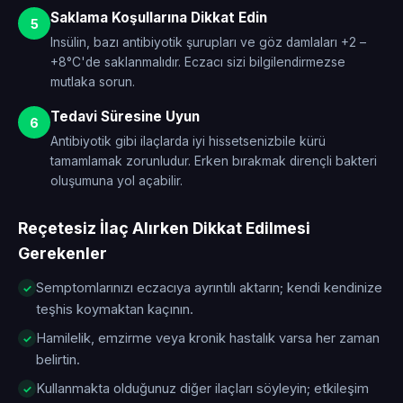
Saklama Koşullarına Dikkat Edin
5
Insülin, bazı antibiyotik şurupları ve göz damlaları +2 –
+8°C'de saklanmalıdır. Eczacı sizi bilgilendirmezse
mutlaka sorun.
Tedavi Süresine Uyun
6
Antibiyotik gibi ilaçlarda iyi hissetsenizbile kürü
tamamlamak zorunludur. Erken bırakmak dirençli bakteri
oluşumuna yol açabilir.
Reçetesiz İlaç Alırken Dikkat Edilmesi
Gerekenler
Semptomlarınızı eczacıya ayrıntılı aktarın; kendi kendinize
teşhis koymaktan kaçının.
Hamilelik, emzirme veya kronik hastalık varsa her zaman
belirtin.
Kullanmakta olduğunuz diğer ilaçları söyleyin; etkileşim