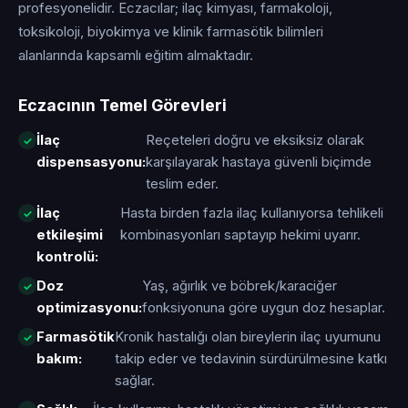
profesyonelidir. Eczacılar; ilaç kimyası, farmakoloji,
toksikoloji, biyokimya ve klinik farmasötik bilimleri
alanlarında kapsamlı eğitim almaktadır.
Eczacının Temel Görevleri
İlaç
Reçeteleri doğru ve eksiksiz olarak
dispensasyonu:
karşılayarak hastaya güvenli biçimde
teslim eder.
İlaç
Hasta birden fazla ilaç kullanıyorsa tehlikeli
etkileşimi
kombinasyonları saptayıp hekimi uyarır.
kontrolü:
Doz
Yaş, ağırlık ve böbrek/karaciğer
optimizasyonu:
fonksiyonuna göre uygun doz hesaplar.
Farmasötik
Kronik hastalığı olan bireylerin ilaç uyumunu
bakım:
takip eder ve tedavinin sürdürülmesine katkı
sağlar.