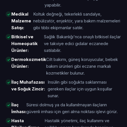
yapabilir.
Medikal
Koltuk değneği, tekerlekli sandalye,
Malzeme
nebülizatör, enjektör, yara bakım malzemeleri
Satışı:
gibi tıbbi ekipmanlar satılır.
Bitkisel ve
Sağlık Bakanlığı'nca onaylı bitkisel ilaçlar
Homeopatik
ve takviye edici gıdalar eczanede
Ürünler:
satılabilir.
Dermokozmetik
Cilt bakımı, güneş koruyucular, bebek
Ürünler:
bakım ürünleri gibi eczane markalı
kozmetikler bulunur.
İlaç Muhafazası
Insülin gibi soğukta saklanması
ve Soğuk Zincir:
gereken ilaçlar için uygun koşullar
sunar.
İlaç
Süresi dolmuş ya da kullanılmayan ilaçların
İmhası:
güvenli imhası için geri alma noktası işlevi görür.
Hasta
Hastalık yönetimi, ilaç kullanımı ve