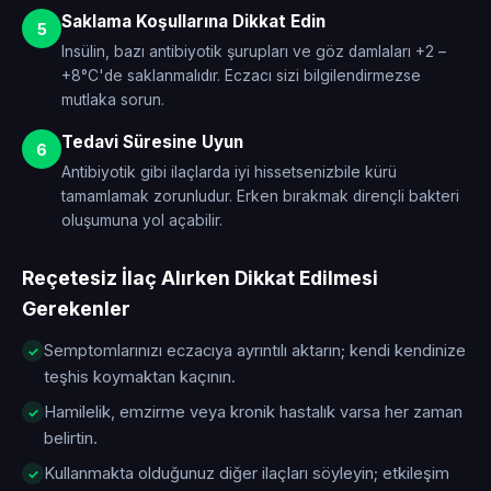
Saklama Koşullarına Dikkat Edin
5
Insülin, bazı antibiyotik şurupları ve göz damlaları +2 –
+8°C'de saklanmalıdır. Eczacı sizi bilgilendirmezse
mutlaka sorun.
Tedavi Süresine Uyun
6
Antibiyotik gibi ilaçlarda iyi hissetsenizbile kürü
tamamlamak zorunludur. Erken bırakmak dirençli bakteri
oluşumuna yol açabilir.
Reçetesiz İlaç Alırken Dikkat Edilmesi
Gerekenler
Semptomlarınızı eczacıya ayrıntılı aktarın; kendi kendinize
teşhis koymaktan kaçının.
Hamilelik, emzirme veya kronik hastalık varsa her zaman
belirtin.
Kullanmakta olduğunuz diğer ilaçları söyleyin; etkileşim