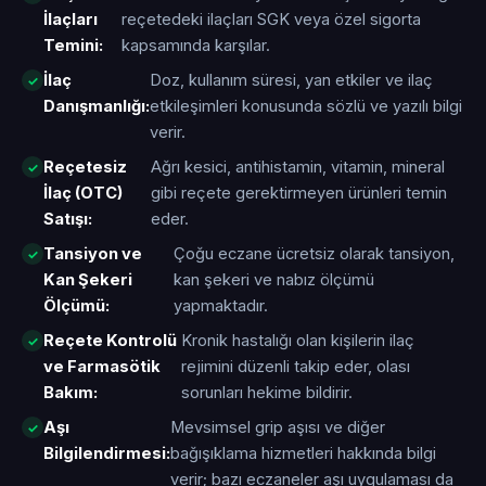
İlaçları
reçetedeki ilaçları SGK veya özel sigorta
Temini:
kapsamında karşılar.
İlaç
Doz, kullanım süresi, yan etkiler ve ilaç
Danışmanlığı:
etkileşimleri konusunda sözlü ve yazılı bilgi
verir.
Reçetesiz
Ağrı kesici, antihistamin, vitamin, mineral
İlaç (OTC)
gibi reçete gerektirmeyen ürünleri temin
Satışı:
eder.
Tansiyon ve
Çoğu eczane ücretsiz olarak tansiyon,
Kan Şekeri
kan şekeri ve nabız ölçümü
Ölçümü:
yapmaktadır.
Reçete Kontrolü
Kronik hastalığı olan kişilerin ilaç
ve Farmasötik
rejimini düzenli takip eder, olası
Bakım:
sorunları hekime bildirir.
Aşı
Mevsimsel grip aşısı ve diğer
Bilgilendirmesi:
bağışıklama hizmetleri hakkında bilgi
verir; bazı eczaneler aşı uygulaması da