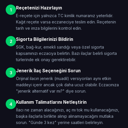
Reçetenizi Hazırlayın
1
E-reçete için yalnızca TC kimlik numaranız yeterlidir.
Kağıt reçete varsa eczaneciye teslim edin. Reçetenin
tarih ve imza bilgilerini kontrol edin.
Sigorta Bilgilerinizi Bildirin
2
SGK, bağ-kur, emekli sandığı veya özel sigorta
kapsamınızı eczacıya belirtin. Bazı ilaçlar belirli sigorta
türlerinde ek onay gerektirebilir.
Jenerik İlaç Seçeneğini Sorun
3
Orijinal ilacın jenerik (muadil) versiyonları aynı etkin
maddeyi içerir ancak çok daha ucuz olabilir. Eczacınıza
"jenerik alternatif var mı?" diye sorun.
Kullanım Talimatlarını Netleştirin
4
İlacı ne zaman alacağınızı, aç mı tok mu kullanacağınızı,
başka ilaçlarla birlikte alınıp alınamayacağını mutlaka
sorun. "Günde 3 kez" yerine saatleri belirleyin.