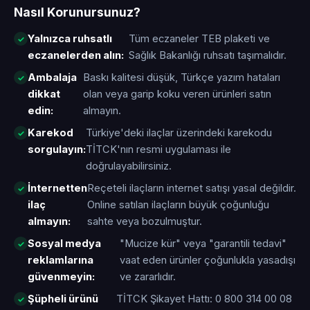
Nasıl Korunursunuz?
Yalnızca ruhsatlı
Tüm eczaneler TEB plaketi ve
eczanelerden alın:
Sağlık Bakanlığı ruhsatı taşımalıdır.
Ambalaja
Baskı kalitesi düşük, Türkçe yazım hataları
dikkat
olan veya garip koku veren ürünleri satın
edin:
almayın.
Karekod
Türkiye'deki ilaçlar üzerindeki karekodu
sorgulayın:
TİTCK'nın resmi uygulaması ile
doğrulayabilirsiniz.
İnternetten
Reçeteli ilaçların internet satışı yasal değildir.
ilaç
Online satılan ilaçların büyük çoğunluğu
almayın:
sahte veya bozulmuştur.
Sosyal medya
"Mucize kür" veya "garantili tedavi"
reklamlarına
vaat eden ürünler çoğunlukla yasadışı
güvenmeyin:
ve zararlıdır.
Şüpheli ürünü
TİTCK Şikayet Hattı: 0 800 314 00 08