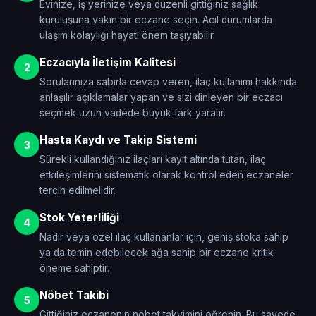
Evinize, iş yerinize veya düzenli gittiğiniz sağlık
kuruluşuna yakın bir eczane seçin. Acil durumlarda
ulaşım kolaylığı hayati önem taşıyabilir.
Eczacıyla İletişim Kalitesi
2
Sorularınıza sabırla cevap veren, ilaç kullanımı hakkında
anlaşılır açıklamalar yapan ve sizi dinleyen bir eczacı
seçmek uzun vadede büyük fark yaratır.
Hasta Kaydı ve Takip Sistemi
3
Sürekli kullandığınız ilaçları kayıt altında tutan, ilaç
etkileşimlerini sistematik olarak kontrol eden eczaneler
tercih edilmelidir.
Stok Yeterliliği
4
Nadir veya özel ilaç kullananlar için, geniş stoka sahip
ya da temin edebilecek ağa sahip bir eczane kritik
öneme sahiptir.
Nöbet Takibi
5
Gittiğiniz eczanenin nöbet takvimini öğrenin. Bu sayede