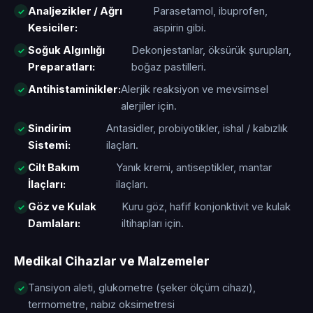
Analjezikler / Ağrı
Parasetamol, ibuprofen,
Kesiciler:
aspirin gibi.
Soğuk Algınlığı
Dekonjestanlar, öksürük şurupları,
Preparatları:
boğaz pastilleri.
Antihistaminikler:
Alerjik reaksiyon ve mevsimsel
alerjiler için.
Sindirim
Antasidler, probiyotikler, ishal / kabızlık
Sistemi:
ilaçları.
Cilt Bakım
Yanık kremi, antiseptikler, mantar
İlaçları:
ilaçları.
Göz ve Kulak
Kuru göz, hafif konjonktivit ve kulak
Damlaları:
iltihapları için.
Medikal Cihazlar ve Malzemeler
Tansiyon aleti, glukometre (şeker ölçüm cihazı),
termometre, nabız oksimetresi