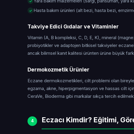
Yara bakım malzemeleri (sargı, pansuman, yara kap
Hasta bakım ürünleri (alt bezi, hasta bezi, emzirm
Takviye Edici Gıdalar ve Vitaminler
Vitamin (A, B kompleksi, C, D, E, K), mineral (magne
probiyotikler ve adaptojen bitkisel takviyeler eczanel
ancak bilimsel kanıt kalitesi ürünten ürüne büyük farklı
Dermokozmetik Ürünler
Eczane dermokozmetikleri, cilt problemi olan bireyler 
egzama, akne, hiperpigmentasyon ve hassas cilt için
CeraVe, Bioderma gibi markalar sıkça tercih edilmekt
Eczacı Kimdir? Eğitimi, Gör
4