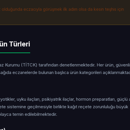
iz olduğunda eczacıyla görüşmek ilk adım olsa da kesin teşhis için
ün Türleri
ihaz Kurumu (TİTCK) tarafından denetlenmektedir. Her ürün, güvenl
ğıda eczanelerde bulunan başlıca ürün kategorileri açıklanmaktad
yotikler, uyku ilaçları, psikiyatrik ilaçlar, hormon preparatları, güçlü 
eçete sistemine geçilmesiyle birlikte kağıt reçete zorunluluğu büyük
layca temin edilebilmektedir.