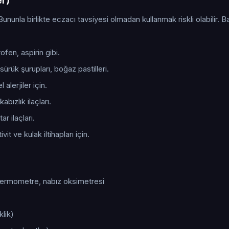
er)
Bununla birlikte eczacı tavsiyesi olmadan kullanmak riskli olabilir. B
fen, aspirin gibi.
ürük şurupları, boğaz pastilleri.
alerjiler için.
kabızlık ilaçları.
r ilaçları.
it ve kulak iltihapları için.
 termometre, nabız oksimetresi
klik)