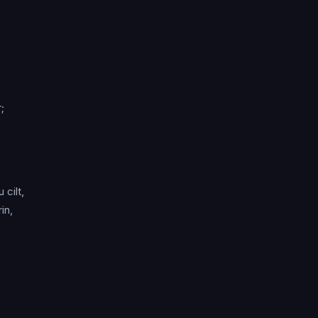
;
 cilt,
in,