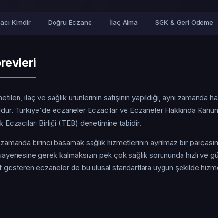
acı Kimdir
Doğru Eczane
İlaç Alma
SGK & Geri Ödeme
revleri
tilen, ilaç ve sağlık ürünlerinin satışının yapıldığı, aynı zamanda h
uşudur. Türkiye'de eczaneler Eczacılar ve Eczaneler Hakkında Kanun
Eczacıları Birliği (TEB) denetimine tabidir.
ı zamanda birinci basamak sağlık hizmetlerinin ayrılmaz bir parçasın
yenesine gerek kalmaksızın pek çok sağlık sorununda hızlı ve güv
yet gösteren eczaneler de bu ulusal standartlara uygun şekilde hizm