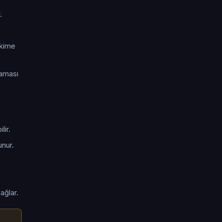
.
hekime
laması
lir.
unur.
ağlar.