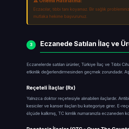
⚠️ Önemli Hatırlatma:
Eczacılar, tıbbi tanı koyamaz. Bir sağlık problemin
mutlaka hekime başvurunuz.
Eczanede Satılan İlaç ve Ür
3
Eczanelerde satılan ürünler, Türkiye İlaç ve Tıbbi C
etkinlik değerlendirmesinden geçmek zorundadır. Aşa
Reçeteli İlaçlar (Rx)
Yalnızca doktor reçetesiyle alınabilen ilaçlardır. Antibi
kesiciler ve kanser ilaçları bu kategoriye girer. E-r
ölçüde kalkmış, TC kimlik numaranızla eczaneden ko