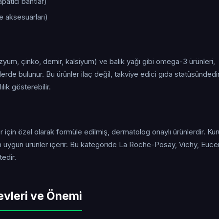
atıcı bantlar)
e aksesuarları)
zyum, çinko, demir, kalsiyum) ve balık yağı gibi omega-3 ürünleri,
erde bulunur. Bu ürünler ilaç değil, takviye edici gıda statüsündedir
lık gösterebilir.
için özel olarak formüle edilmiş, dermatolog onaylı ürünlerdir. Kuru
 uygun ürünler içerir. Bu kategoride La Roche-Posay, Vichy, Eucer
edir.
evleri ve Önemi