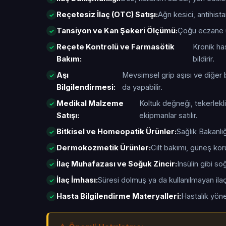
Reçetesiz İlaç (OTC) Satışı:
Ağrı kesici, antihis
Tansiyon ve Kan Şekeri Ölçümü:
Çoğu eczane ü
Reçete Kontrolü ve Farmasötik
Kronik has
Bakım:
bildirir.
Aşı
Mevsimsel grip aşısı ve diğer b
Bilgilendirmesi:
da yapabilir.
Medikal Malzeme
Koltuk değneği, tekerlekli
Satışı:
ekipmanlar satılır.
Bitkisel ve Homeopatik Ürünler:
Sağlık Bakanlığ
Dermokozmetik Ürünler:
Cilt bakımı, güneş kor
İlaç Muhafazası ve Soğuk Zincir:
Insülin gibi s
İlaç İmhası:
Süresi dolmuş ya da kullanılmayan ilaçl
Hasta Bilgilendirme Materyalleri:
Hastalık yöne