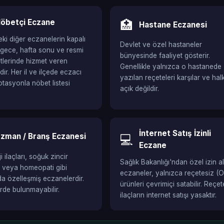
öbetçi Eczane
🏥
Hastane Eczanesi
ki diğer eczanelerin kapalı
Devlet ve özel hastaneler
gece, hafta sonu ve resmi
bünyesinde faaliyet gösterir.
aatlerinde hizmet veren
Genellikle yalnızca o hastanede
ir. Her il ve ilçede eczacı
yazılan reçeteleri karşılar ve hal
otasyonla nöbet listesi
açık değildir.
İnternet Satış İzinli
zman / Branş Eczanesi
💻
Eczane
 ilaçları, soğuk zincir
Sağlık Bakanlığı'ndan özel izin a
i veya homeopati gibi
eczaneler, yalnızca reçetesiz (
da özelleşmiş eczanelerdir.
ürünleri çevrimiçi satabilir. Reçete
erde bulunmayabilir.
ilaçların internet satışı yasaktır.