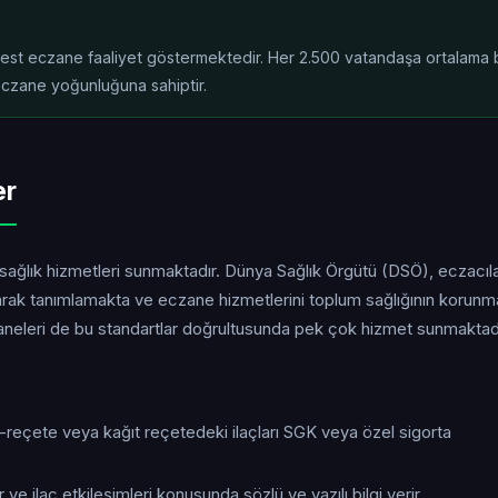
rbest eczane faaliyet göstermektedir. Her 2.500 vatandaşa ortalama b
eczane yoğunluğuna sahiptir.
er
 sağlık hizmetleri sunmaktadır. Dünya Sağlık Örgütü (DSÖ), eczacıla
larak tanımlamakta ve eczane hizmetlerini toplum sağlığının korun
czaneleri de bu standartlar doğrultusunda pek çok hizmet sunmaktadı
e-reçete veya kağıt reçetedeki ilaçları SGK veya özel sigorta
 ve ilaç etkileşimleri konusunda sözlü ve yazılı bilgi verir.