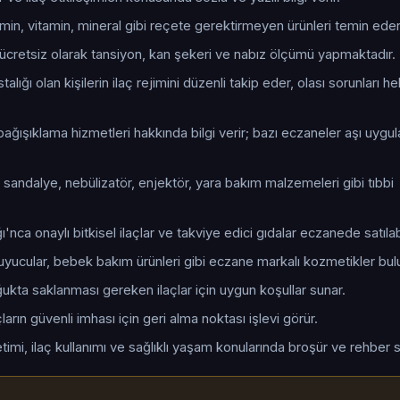
tamin, vitamin, mineral gibi reçete gerektirmeyen ürünleri temin eder
cretsiz olarak tansiyon, kan şekeri ve nabız ölçümü yapmaktadır.
talığı olan kişilerin ilaç rejimini düzenli takip eder, olası sorunları 
ağışıklama hizmetleri hakkında bilgi verir; bazı eczaneler aşı uygu
 sandalye, nebülizatör, enjektör, yara bakım malzemeleri gibi tıbbi
ı'nca onaylı bitkisel ilaçlar ve takviye edici gıdalar eczanede satılabi
uyucular, bebek bakım ürünleri gibi eczane markalı kozmetikler bul
oğukta saklanması gereken ilaçlar için uygun koşullar sunar.
arın güvenli imhası için geri alma noktası işlevi görür.
timi, ilaç kullanımı ve sağlıklı yaşam konularında broşür ve rehber s