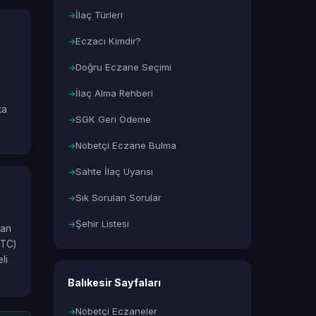
İlaç Türleri
Eczacı Kimdir?
Doğru Eczane Seçimi
İlaç Alma Rehberi
ka
SGK Geri Ödeme
Nöbetçi Eczane Bulma
Sahte İlaç Uyarısı
Sık Sorulan Sorular
Şehir Listesi
lan
OTC)
li
Balıkesir Sayfaları
Nöbetçi Eczaneler