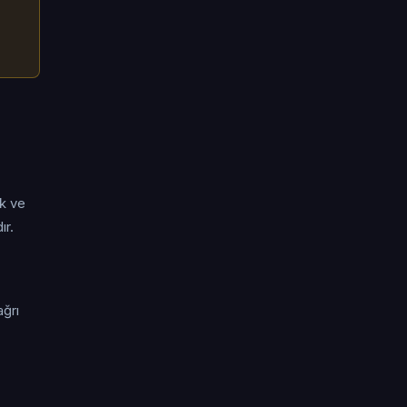
ik ve
ır.
ağrı