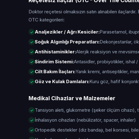
Reçetesiz İlaçlar (OTC - Over The Count
Doktor reçetesi olmaksızın satın alınabilen ilaçlardır. 
OTC kategorileri:
Analjezikler / Ağrı Kesiciler:
Parasetamol, ibupro
Soğuk Algınlığı Preparatları:
Dekonjestanlar, öks
Antihistaminikler:
Alerjik reaksiyon ve mevsimsel 
Sindirim Sistemi:
Antasidler, probiyotikler, ishal / 
Cilt Bakım İlaçları:
Yanık kremi, antiseptikler, manta
Göz ve Kulak Damlaları:
Kuru göz, hafif konjonktiv
Medikal Cihazlar ve Malzemeler
Tansiyon aleti, glukometre (şeker ölçüm cihazı),
İnhalasyon cihazları (nebülizatör, spacer, inhaler)
Ortopedik destekler (diz bandajı, bel korsesi, bile