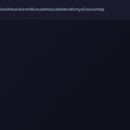
nbul
Ankara
İzmir
Bursa
Antalya
Adana
Konya
Gaziantep