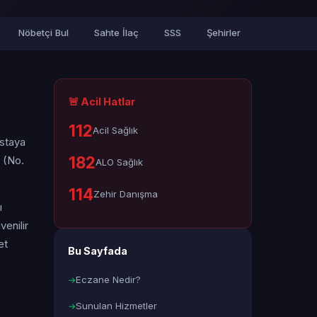
Nöbetçi Bul
Sahte İlaç
SSS
Şehirler
🚨 Acil Hatlar
112
Acil Sağlık
astaya
182
 (No.
ALO Sağlık
114
Zehir Danışma
ı
enilir
et
Bu Sayfada
Eczane Nedir?
Sunulan Hizmetler