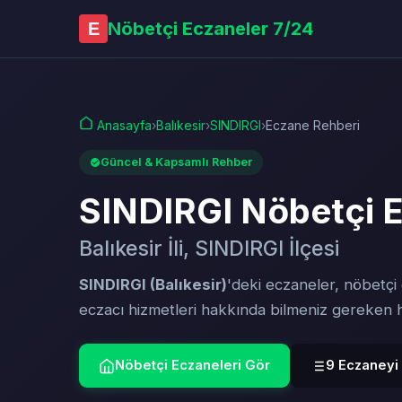
Nöbetçi Eczaneler 7/24
E
Anasayfa
›
Balıkesir
›
SINDIRGI
›
Eczane Rehberi
Güncel & Kapsamlı Rehber
SINDIRGI Nöbetçi 
Balıkesir İli, SINDIRGI İlçesi
SINDIRGI (Balıkesir)
'deki eczaneler, nöbetçi
eczacı hizmetleri hakkında bilmeniz gereken
Nöbetçi Eczaneleri Gör
9 Eczaneyi 