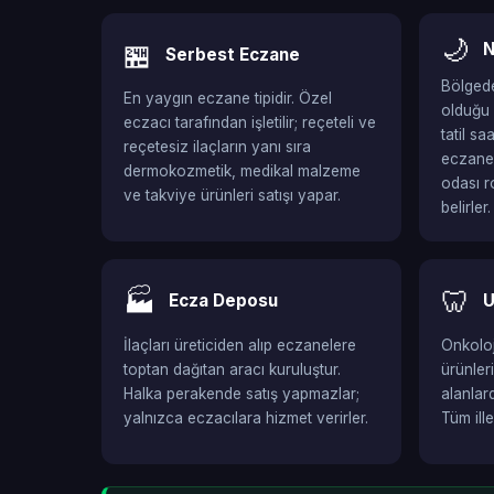
🌙
🏪
N
Serbest Eczane
Bölgede
En yaygın eczane tipidir. Özel
olduğu 
eczacı tarafından işletilir; reçeteli ve
tatil s
reçetesiz ilaçların yanı sıra
eczaned
dermokozmetik, medikal malzeme
odası r
ve takviye ürünleri satışı yapar.
belirler.
🏭
🦷
Ecza Deposu
U
İlaçları üreticiden alıp eczanelere
Onkoloji
toptan dağıtan aracı kuruluştur.
ürünler
Halka perakende satış yapmazlar;
alanlar
yalnızca eczacılara hizmet verirler.
Tüm ill