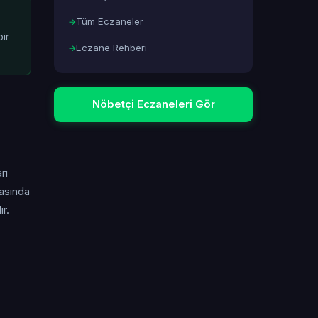
Tüm Eczaneler
ir
Eczane Rehberi
Nöbetçi Eczaneleri Gör
rı
masında
r.