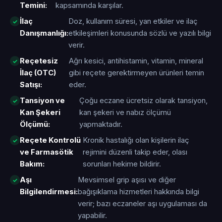
Temini:
kapsamında karşılar.
İlaç
Doz, kullanım süresi, yan etkiler ve ilaç
Danışmanlığı:
etkileşimleri konusunda sözlü ve yazılı bilgi
verir.
Reçetesiz
Ağrı kesici, antihistamin, vitamin, mineral
İlaç (OTC)
gibi reçete gerektirmeyen ürünleri temin
Satışı:
eder.
Tansiyon ve
Çoğu eczane ücretsiz olarak tansiyon,
Kan Şekeri
kan şekeri ve nabız ölçümü
Ölçümü:
yapmaktadır.
Reçete Kontrolü
Kronik hastalığı olan kişilerin ilaç
ve Farmasötik
rejimini düzenli takip eder, olası
Bakım:
sorunları hekime bildirir.
Aşı
Mevsimsel grip aşısı ve diğer
Bilgilendirmesi:
bağışıklama hizmetleri hakkında bilgi
verir; bazı eczaneler aşı uygulaması da
yapabilir.