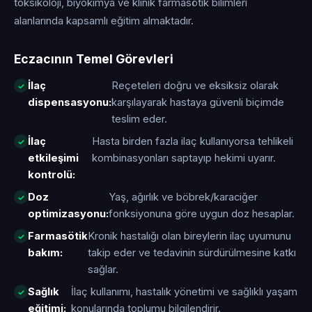
toksikoloji, biyokimya ve klinik farmasötik bilimleri
alanlarında kapsamlı eğitim almaktadır.
Eczacının Temel Görevleri
İlaç
Reçeteleri doğru ve eksiksiz olarak
dispensasyonu:
karşılayarak hastaya güvenli biçimde
teslim eder.
İlaç
Hasta birden fazla ilaç kullanıyorsa tehlikeli
etkileşimi
kombinasyonları saptayıp hekimi uyarır.
kontrolü:
Doz
Yaş, ağırlık ve böbrek/karaciğer
optimizasyonu:
fonksiyonuna göre uygun doz hesaplar.
Farmasötik
Kronik hastalığı olan bireylerin ilaç uyumunu
bakım:
takip eder ve tedavinin sürdürülmesine katkı
sağlar.
Sağlık
İlaç kullanımı, hastalık yönetimi ve sağlıklı yaşam
eğitimi:
konularında toplumu bilgilendirir.