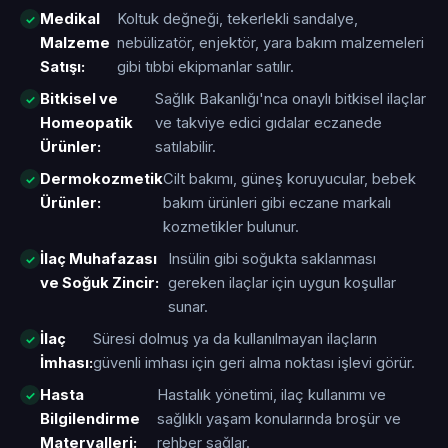
Medikal
Koltuk değneği, tekerlekli sandalye,
Malzeme
nebülizatör, enjektör, yara bakım malzemeleri
Satışı:
gibi tıbbi ekipmanlar satılır.
Bitkisel ve
Sağlık Bakanlığı'nca onaylı bitkisel ilaçlar
Homeopatik
ve takviye edici gıdalar eczanede
Ürünler:
satılabilir.
Dermokozmetik
Cilt bakımı, güneş koruyucular, bebek
Ürünler:
bakım ürünleri gibi eczane markalı
kozmetikler bulunur.
İlaç Muhafazası
Insülin gibi soğukta saklanması
ve Soğuk Zincir:
gereken ilaçlar için uygun koşullar
sunar.
İlaç
Süresi dolmuş ya da kullanılmayan ilaçların
İmhası:
güvenli imhası için geri alma noktası işlevi görür.
Hasta
Hastalık yönetimi, ilaç kullanımı ve
Bilgilendirme
sağlıklı yaşam konularında broşür ve
Materyalleri:
rehber sağlar.