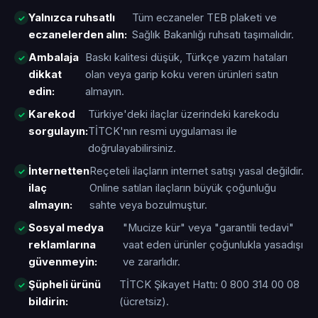
Yalnızca ruhsatlı
Tüm eczaneler TEB plaketi ve
eczanelerden alın:
Sağlık Bakanlığı ruhsatı taşımalıdır.
Ambalaja
Baskı kalitesi düşük, Türkçe yazım hataları
dikkat
olan veya garip koku veren ürünleri satın
edin:
almayın.
Karekod
Türkiye'deki ilaçlar üzerindeki karekodu
sorgulayın:
TİTCK'nın resmi uygulaması ile
doğrulayabilirsiniz.
İnternetten
Reçeteli ilaçların internet satışı yasal değildir.
ilaç
Online satılan ilaçların büyük çoğunluğu
almayın:
sahte veya bozulmuştur.
Sosyal medya
"Mucize kür" veya "garantili tedavi"
reklamlarına
vaat eden ürünler çoğunlukla yasadışı
güvenmeyin:
ve zararlıdır.
Şüpheli ürünü
TİTCK Şikayet Hattı: 0 800 314 00 08
bildirin:
(ücretsiz).