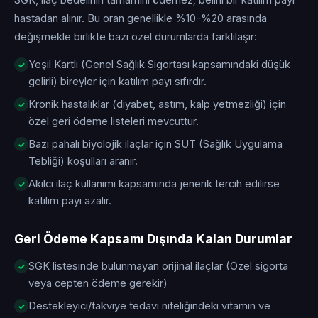
SGK, ilaç bedelinin tamamını ödemez; belirli bir katılım payı
hastadan alınır. Bu oran genellikle %10-%20 arasında
değişmekle birlikte bazı özel durumlarda farklılaşır:
Yeşil Kartlı (Genel Sağlık Sigortası kapsamındaki düşük
gelirli) bireyler için katılım payı sıfırdır.
Kronik hastalıklar (diyabet, astım, kalp yetmezliği) için
özel geri ödeme listeleri mevcuttur.
Bazı pahalı biyolojik ilaçlar için SUT (Sağlık Uygulama
Tebliği) koşulları aranır.
Akılcı ilaç kullanımı kapsamında jenerik tercih edilirse
katılım payı azalır.
Geri Ödeme Kapsamı Dışında Kalan Durumlar
SGK listesinde bulunmayan orijinal ilaçlar (Özel sigorta
veya cepten ödeme gerekir)
Destekleyici/takviye tedavi niteliğindeki vitamin ve