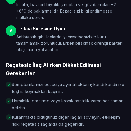
Insülin, bazı antibiyotik şurupları ve göz damlaları +2 –
+8°C'de saklanmalıdır. Eczacı sizi bilgilendirmezse
mutlaka sorun.
Tedavi Süresine Uyun
6
Antibiyotik gibi ilaçlarda iyi hissetsenizbile kürü
tamamlamak zorunludur. Erken bırakmak dirençli bakteri
oluşumuna yol açabilir.
Reçetesiz İlaç Alırken Dikkat Edilmesi
Gerekenler
Semptomlarınızı eczacıya ayrıntılı aktarın; kendi kendinize
teşhis koymaktan kaçının.
Hamilelik, emzirme veya kronik hastalık varsa her zaman
belirtin.
Kullanmakta olduğunuz diğer ilaçları söyleyin; etkileşim
riski reçetesiz ilaçlarda da geçerlidir.