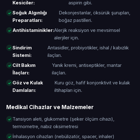
Kesiciler:
aspirin gibi.
Soğuk Algınlığı
Dekonjestanlar, öksürük şurupları,
Preparatları:
boğaz pastilleri.
Antihistaminikler:
Alerjik reaksiyon ve mevsimsel
alerjiler için.
Sindirim
Antasidler, probiyotikler, ishal / kabızlık
Sistemi:
ilaçları.
Cilt Bakım
Yanık kremi, antiseptikler, mantar
İlaçları:
ilaçları.
Göz ve Kulak
Kuru göz, hafif konjonktivit ve kulak
Damlaları:
iltihapları için.
Medikal Cihazlar ve Malzemeler
Tansiyon aleti, glukometre (şeker ölçüm cihazı),
termometre, nabız oksimetresi
İnhalasyon cihazları (nebülizatör, spacer, inhaler)