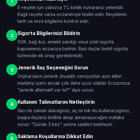
1
E-reçete için yalnızca TC kimlik numaranız yeterlidir.
Kağıt reçete varsa eczaneciye teslim edin. Reçetenin
tarih ve imza bilgilerini kontrol edin.
Sigorta Bilgilerinizi Bildirin
2
SGK, bağ-kur, emekli sandığı veya özel sigorta
kapsamınızı eczacıya belirtin. Bazı ilaçlar belirli sigorta
türlerinde ek onay gerektirebilir.
Jenerik İlaç Seçeneğini Sorun
3
Orijinal ilacın jenerik (muadil) versiyonları aynı etkin
maddeyi içerir ancak çok daha ucuz olabilir. Eczacınıza
"jenerik alternatif var mı?" diye sorun.
Kullanım Talimatlarını Netleştirin
4
İlacı ne zaman alacağınızı, aç mı tok mu kullanacağınızı,
başka ilaçlarla birlikte alınıp alınamayacağını mutlaka
sorun. "Günde 3 kez" yerine saatleri belirleyin.
Saklama Koşullarına Dikkat Edin
5