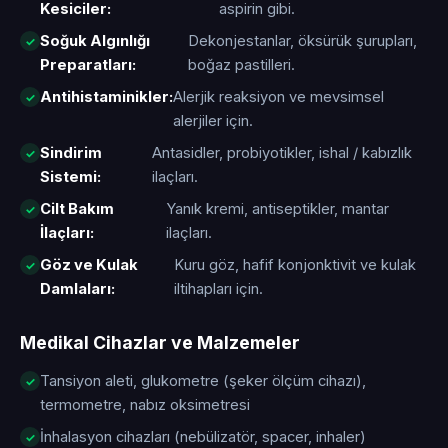
Kesiciler:
aspirin gibi.
Soğuk Algınlığı
Dekonjestanlar, öksürük şurupları,
Preparatları:
boğaz pastilleri.
Antihistaminikler:
Alerjik reaksiyon ve mevsimsel
alerjiler için.
Sindirim
Antasidler, probiyotikler, ishal / kabızlık
Sistemi:
ilaçları.
Cilt Bakım
Yanık kremi, antiseptikler, mantar
İlaçları:
ilaçları.
Göz ve Kulak
Kuru göz, hafif konjonktivit ve kulak
Damlaları:
iltihapları için.
Medikal Cihazlar ve Malzemeler
Tansiyon aleti, glukometre (şeker ölçüm cihazı),
termometre, nabız oksimetresi
İnhalasyon cihazları (nebülizatör, spacer, inhaler)