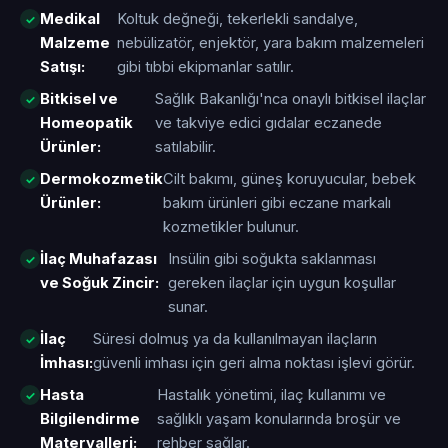
Medikal
Koltuk değneği, tekerlekli sandalye,
Malzeme
nebülizatör, enjektör, yara bakım malzemeleri
Satışı:
gibi tıbbi ekipmanlar satılır.
Bitkisel ve
Sağlık Bakanlığı'nca onaylı bitkisel ilaçlar
Homeopatik
ve takviye edici gıdalar eczanede
Ürünler:
satılabilir.
Dermokozmetik
Cilt bakımı, güneş koruyucular, bebek
Ürünler:
bakım ürünleri gibi eczane markalı
kozmetikler bulunur.
İlaç Muhafazası
Insülin gibi soğukta saklanması
ve Soğuk Zincir:
gereken ilaçlar için uygun koşullar
sunar.
İlaç
Süresi dolmuş ya da kullanılmayan ilaçların
İmhası:
güvenli imhası için geri alma noktası işlevi görür.
Hasta
Hastalık yönetimi, ilaç kullanımı ve
Bilgilendirme
sağlıklı yaşam konularında broşür ve
Materyalleri:
rehber sağlar.