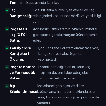
Temini:
kapsamında karşılar.
İlaç
Doz, kullanım süresi, yan etkiler ve ilaç
Danışmanlığı:
etkileşimleri konusunda sözlü ve yazılı bilgi
verir.
Reçetesiz
Ağrı kesici, antihistamin, vitamin, mineral
İlaç (OTC)
gibi reçete gerektirmeyen ürünleri temin
Satışı:
eder.
Tansiyon ve
Çoğu eczane ücretsiz olarak tansiyon,
Kan Şekeri
kan şekeri ve nabız ölçümü
Ölçümü:
yapmaktadır.
Reçete Kontrolü
Kronik hastalığı olan kişilerin ilaç
ve Farmasötik
rejimini düzenli takip eder, olası
Bakım:
sorunları hekime bildirir.
Aşı
Mevsimsel grip aşısı ve diğer
Bilgilendirmesi:
bağışıklama hizmetleri hakkında bilgi
verir; bazı eczaneler aşı uygulaması da
yapabilir.