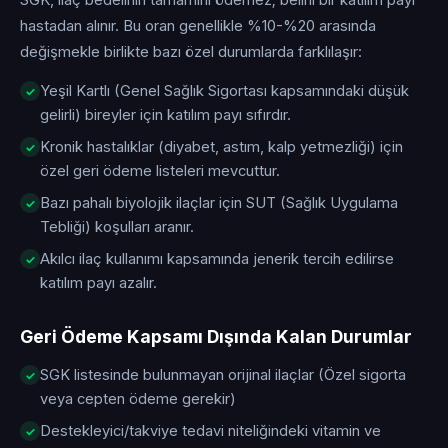
SGK, ilaç bedelinin tamamını ödemez; belirli bir katılım payı
hastadan alınır. Bu oran genellikle %10-%20 arasında
değişmekle birlikte bazı özel durumlarda farklılaşır:
Yeşil Kartlı (Genel Sağlık Sigortası kapsamındaki düşük
gelirli) bireyler için katılım payı sıfırdır.
Kronik hastalıklar (diyabet, astım, kalp yetmezliği) için
özel geri ödeme listeleri mevcuttur.
Bazı pahalı biyolojik ilaçlar için SUT (Sağlık Uygulama
Tebliği) koşulları aranır.
Akılcı ilaç kullanımı kapsamında jenerik tercih edilirse
katılım payı azalır.
Geri Ödeme Kapsamı Dışında Kalan Durumlar
SGK listesinde bulunmayan orijinal ilaçlar (Özel sigorta
veya cepten ödeme gerekir)
Destekleyici/takviye tedavi niteliğindeki vitamin ve