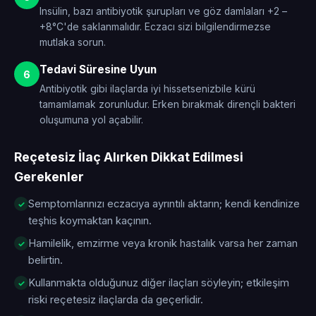
Insülin, bazı antibiyotik şurupları ve göz damlaları +2 –
+8°C'de saklanmalıdır. Eczacı sizi bilgilendirmezse
mutlaka sorun.
Tedavi Süresine Uyun
6
Antibiyotik gibi ilaçlarda iyi hissetsenizbile kürü
tamamlamak zorunludur. Erken bırakmak dirençli bakteri
oluşumuna yol açabilir.
Reçetesiz İlaç Alırken Dikkat Edilmesi
Gerekenler
Semptomlarınızı eczacıya ayrıntılı aktarın; kendi kendinize
teşhis koymaktan kaçının.
Hamilelik, emzirme veya kronik hastalık varsa her zaman
belirtin.
Kullanmakta olduğunuz diğer ilaçları söyleyin; etkileşim
riski reçetesiz ilaçlarda da geçerlidir.