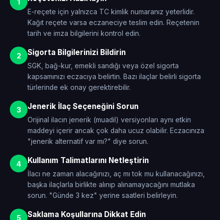
1
E-reçete için yalnızca TC kimlik numaranız yeterlidir.
Kağıt reçete varsa eczaneciye teslim edin. Reçetenin
tarih ve imza bilgilerini kontrol edin.
Sigorta Bilgilerinizi Bildirin
2
SGK, bağ-kur, emekli sandığı veya özel sigorta
kapsamınızı eczacıya belirtin. Bazı ilaçlar belirli sigorta
türlerinde ek onay gerektirebilir.
Jenerik İlaç Seçeneğini Sorun
3
Orijinal ilacın jenerik (muadil) versiyonları aynı etkin
maddeyi içerir ancak çok daha ucuz olabilir. Eczacınıza
"jenerik alternatif var mı?" diye sorun.
Kullanım Talimatlarını Netleştirin
4
İlacı ne zaman alacağınızı, aç mı tok mu kullanacağınızı,
başka ilaçlarla birlikte alınıp alınamayacağını mutlaka
sorun. "Günde 3 kez" yerine saatleri belirleyin.
Saklama Koşullarına Dikkat Edin
5