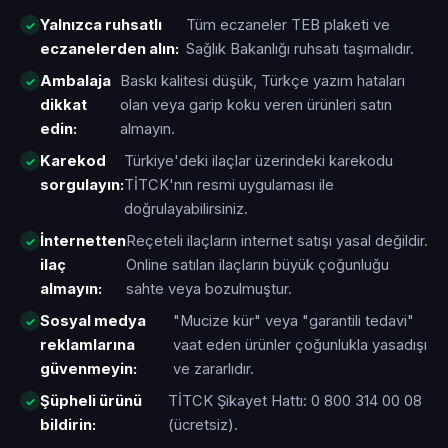
Yalnızca ruhsatlı
Tüm eczaneler TEB plaketi ve
eczanelerden alın:
Sağlık Bakanlığı ruhsatı taşımalıdır.
Ambalaja
Baskı kalitesi düşük, Türkçe yazım hataları
dikkat
olan veya garip koku veren ürünleri satın
edin:
almayın.
Karekod
Türkiye'deki ilaçlar üzerindeki karekodu
sorgulayın:
TİTCK'nın resmi uygulaması ile
doğrulayabilirsiniz.
İnternetten
Reçeteli ilaçların internet satışı yasal değildir.
ilaç
Online satılan ilaçların büyük çoğunluğu
almayın:
sahte veya bozulmuştur.
Sosyal medya
"Mucize kür" veya "garantili tedavi"
reklamlarına
vaat eden ürünler çoğunlukla yasadışı
güvenmeyin:
ve zararlıdır.
Şüpheli ürünü
TİTCK Şikayet Hattı: 0 800 314 00 08
bildirin:
(ücretsiz).