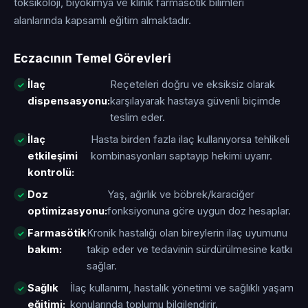
toksikoloji, biyokimya ve klinik farmasötik bilimleri
alanlarında kapsamlı eğitim almaktadır.
Eczacının Temel Görevleri
İlaç
Reçeteleri doğru ve eksiksiz olarak
dispensasyonu:
karşılayarak hastaya güvenli biçimde
teslim eder.
İlaç
Hasta birden fazla ilaç kullanıyorsa tehlikeli
etkileşimi
kombinasyonları saptayıp hekimi uyarır.
kontrolü:
Doz
Yaş, ağırlık ve böbrek/karaciğer
optimizasyonu:
fonksiyonuna göre uygun doz hesaplar.
Farmasötik
Kronik hastalığı olan bireylerin ilaç uyumunu
bakım:
takip eder ve tedavinin sürdürülmesine katkı
sağlar.
Sağlık
İlaç kullanımı, hastalık yönetimi ve sağlıklı yaşam
eğitimi:
konularında toplumu bilgilendirir.