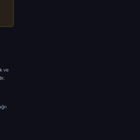
ik ve
ır.
ağrı