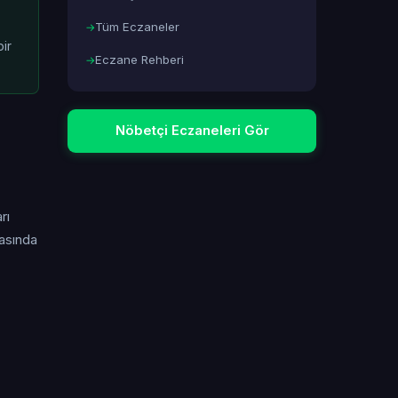
Tüm Eczaneler
ir
Eczane Rehberi
Nöbetçi Eczaneleri Gör
rı
masında