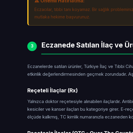
⚠️ Önemli Hatırlatma:
Eczacılar, tıbbi tanı koyamaz. Bir sağlık problemin
mutlaka hekime başvurunuz.
Eczanede Satılan İlaç ve Ür
3
Eczanelerde satılan ürünler, Türkiye İlaç ve Tıbbi C
etkinlik değerlendirmesinden geçmek zorundadır. Aşa
Reçeteli İlaçlar (Rx)
Yalnızca doktor reçetesiyle alınabilen ilaçlardır. Antibi
kesiciler ve kanser ilaçları bu kategoriye girer. E-r
ölçüde kalkmış, TC kimlik numaranızla eczaneden ko