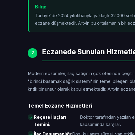
Bilgi:
Türkiye'de 2024 yılı itibarıyla yaklaşık 32.000 se
eczane düşmektedir. Artvin bu ortalamanın
bir ec
Eczanede Sunulan Hizmetl
2
Modern eczaneler, ilaç satışının çok ötesinde çeşitli
"birinci basamak sağlık sistemi"nin temel bileşeni o
kritik bir unsur olarak kabul etmektedir. Artvin ecza
Temel Eczane Hizmetleri
Reçete İlaçları
Doktor tarafından yazılan 
Temini:
kapsamında karşılar.
İlaç Danışmanlığı:
Doz, kullanım süresi, yan etkiler