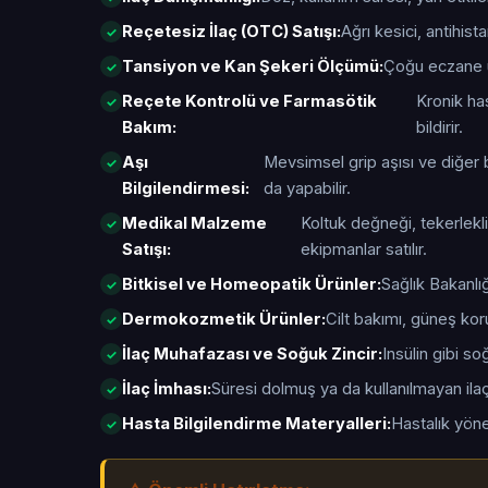
Reçetesiz İlaç (OTC) Satışı:
Ağrı kesici, antihis
Tansiyon ve Kan Şekeri Ölçümü:
Çoğu eczane ü
Reçete Kontrolü ve Farmasötik
Kronik has
Bakım:
bildirir.
Aşı
Mevsimsel grip aşısı ve diğer b
Bilgilendirmesi:
da yapabilir.
Medikal Malzeme
Koltuk değneği, tekerlekli
Satışı:
ekipmanlar satılır.
Bitkisel ve Homeopatik Ürünler:
Sağlık Bakanlığ
Dermokozmetik Ürünler:
Cilt bakımı, güneş kor
İlaç Muhafazası ve Soğuk Zincir:
Insülin gibi s
İlaç İmhası:
Süresi dolmuş ya da kullanılmayan ilaçl
Hasta Bilgilendirme Materyalleri:
Hastalık yöne