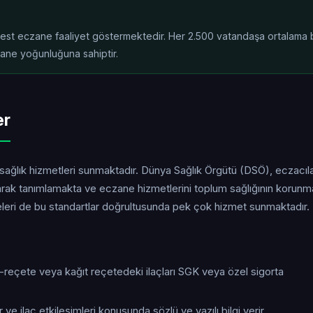
rbest eczane faaliyet göstermektedir. Her 2.500 vatandaşa ortalama b
zane yoğunluğuna sahiptir.
er
 sağlık hizmetleri sunmaktadır. Dünya Sağlık Örgütü (DSÖ), eczacıla
larak tanımlamakta ve eczane hizmetlerini toplum sağlığının korun
neleri de bu standartlar doğrultusunda pek çok hizmet sunmaktadır.
e-reçete veya kağıt reçetedeki ilaçları SGK veya özel sigorta
 ve ilaç etkileşimleri konusunda sözlü ve yazılı bilgi verir.