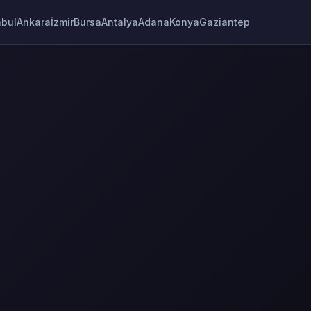
nbul
Ankara
İzmir
Bursa
Antalya
Adana
Konya
Gaziantep