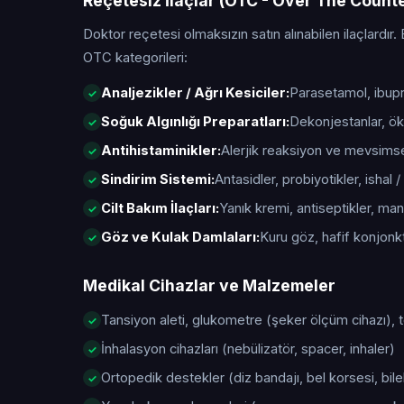
Reçetesiz İlaçlar (OTC - Over The Count
Doktor reçetesi olmaksızın satın alınabilen ilaçlardır. 
OTC kategorileri:
Analjezikler / Ağrı Kesiciler:
Parasetamol, ibupro
Soğuk Algınlığı Preparatları:
Dekonjestanlar, öks
Antihistaminikler:
Alerjik reaksiyon ve mevsimsel 
Sindirim Sistemi:
Antasidler, probiyotikler, ishal / 
Cilt Bakım İlaçları:
Yanık kremi, antiseptikler, manta
Göz ve Kulak Damlaları:
Kuru göz, hafif konjonktiv
Medikal Cihazlar ve Malzemeler
Tansiyon aleti, glukometre (şeker ölçüm cihazı),
İnhalasyon cihazları (nebülizatör, spacer, inhaler)
Ortopedik destekler (diz bandajı, bel korsesi, bile