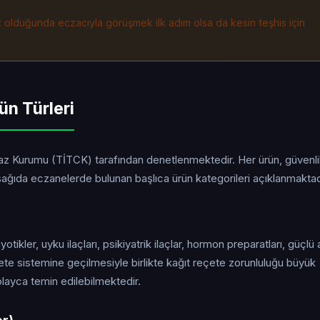
iz olduğunda eczacıyla görüşmek ilk adım olsa da kesin teşhis için
ün Türleri
ihaz Kurumu (TİTCK) tarafından denetlenmektedir. Her ürün, güvenl
ğıda eczanelerde bulunan başlıca ürün kategorileri açıklanmaktad
yotikler, uyku ilaçları, psikiyatrik ilaçlar, hormon preparatları, güçlü 
eçete sistemine geçilmesiyle birlikte kağıt reçete zorunluluğu büyük
layca temin edilebilmektedir.