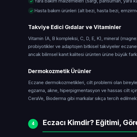
Yara bakım malzemeleri (sargı, pansuman, yara kap
Hasta bakım ürünleri (alt bezi, hasta bezi, emzirm
Takviye Edici Gıdalar ve Vitaminler
Vitamin (A, B kompleksi, C, D, E, K), mineral (magne
probiyotikler ve adaptojen bitkisel takviyeler eczanel
ancak bilimsel kanıt kalitesi ürünten ürüne büyük farklı
Dermokozmetik Ürünler
Eczane dermokozmetikleri, cilt problemi olan bireyler 
egzama, akne, hiperpigmentasyon ve hassas cilt için
CeraVe, Bioderma gibi markalar sıkça tercih edilmekt
Eczacı Kimdir? Eğitimi, Gör
4