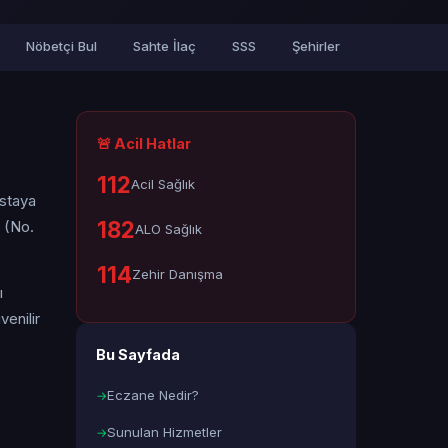
Nöbetçi Bul
Sahte İlaç
SSS
Şehirler
🚨 Acil Hatlar
112
Acil Sağlık
astaya
182
 (No.
ALO Sağlık
114
Zehir Danışma
ı
enilir
Bu Sayfada
Eczane Nedir?
Sunulan Hizmetler