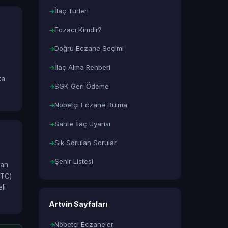
İlaç Türleri
Eczacı Kimdir?
Doğru Eczane Seçimi
İlaç Alma Rehberi
ka
SGK Geri Ödeme
Nöbetçi Eczane Bulma
Sahte İlaç Uyarısı
Sık Sorulan Sorular
Şehir Listesi
lan
OTC)
li
Artvin Sayfaları
Nöbetçi Eczaneler