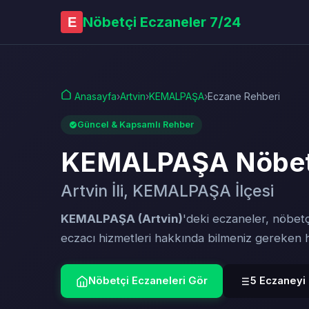
Nöbetçi Eczaneler 7/24
E
Anasayfa
›
Artvin
›
KEMALPAŞA
›
Eczane Rehberi
Güncel & Kapsamlı Rehber
KEMALPAŞA Nöbetç
Artvin İli, KEMALPAŞA İlçesi
KEMALPAŞA (Artvin)
'deki eczaneler, nöbetç
eczacı hizmetleri hakkında bilmeniz gereken
Nöbetçi Eczaneleri Gör
5 Eczaneyi 