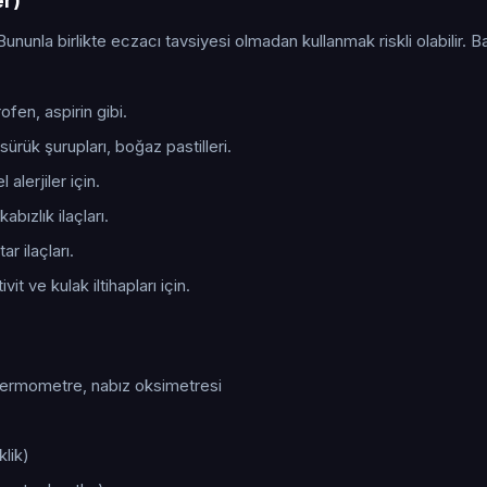
er)
Bununla birlikte eczacı tavsiyesi olmadan kullanmak riskli olabilir. B
fen, aspirin gibi.
ürük şurupları, boğaz pastilleri.
alerjiler için.
kabızlık ilaçları.
r ilaçları.
it ve kulak iltihapları için.
 termometre, nabız oksimetresi
klik)