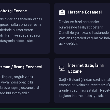
öbetçi Eczane
🏥
Hastane Eczanesi
ki diğer eczanelerin kapalı
Devlet ve özel hastaneler
gece, hafta sonu ve resmi
bünyesinde faaliyet gösterir.
aatlerinde hizmet veren
Genellikle yalnızca o hastanede
ir. Her il ve ilçede eczacı
yazılan reçeteleri karşılar ve hal
otasyonla nöbet listesi
açık değildir.
İnternet Satış İzinli
zman / Branş Eczanesi
💻
Eczane
 ilaçları, soğuk zincir
Sağlık Bakanlığı'ndan özel izin a
i veya homeopati gibi
eczaneler, yalnızca reçetesiz (
da özelleşmiş eczanelerdir.
ürünleri çevrimiçi satabilir. Reçete
erde bulunmayabilir.
ilaçların internet satışı yasaktır.