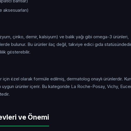
atıcı bantlar)
e aksesuarları)
zyum, çinko, demir, kalsiyum) ve balık yağı gibi omega-3 ürünleri,
erde bulunur. Bu ürünler ilaç değil, takviye edici gıda statüsündedir
lık gösterebilir.
için özel olarak formüle edilmiş, dermatolog onaylı ürünlerdir. Kuru
 uygun ürünler içerir. Bu kategoride La Roche-Posay, Vichy, Eucer
edir.
evleri ve Önemi