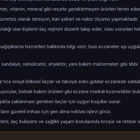
tamin, vitamin, mineral gibi reçete gerektirmeyen ürünleri temin eder
cretsiz olarak tansiyon, kan şekeri ve nabız ölçümü yapmaktadır.
talığı olan kişilerin ilaç rejimini düzenli takip eder, olası sorunları 
ağışıklama hizmetleri hakkında bilgi verir; bazı eczaneler aşı uygu
 sandalye, nebülizatör, enjektör, yara bakım malzemeleri gibi tıbbi
ı'nca onaylı bitkisel ilaçlar ve takviye edici gıdalar eczanede satılabi
uyucular, bebek bakım ürünleri gibi eczane markalı kozmetikler bul
oğukta saklanması gereken ilaçlar için uygun koşullar sunar.
arın güvenli imhası için geri alma noktası işlevi görür.
timi, ilaç kullanımı ve sağlıklı yaşam konularında broşür ve rehber s