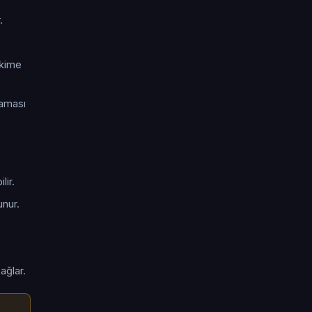
.
hekime
laması
lir.
unur.
ağlar.