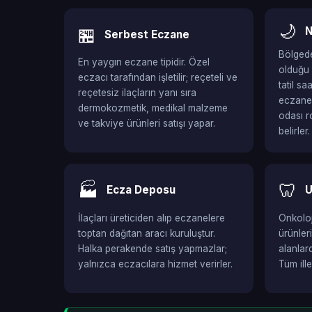
🌙
🏪
N
Serbest Eczane
Bölgede
En yaygın eczane tipidir. Özel
olduğu 
eczacı tarafından işletilir; reçeteli ve
tatil s
reçetesiz ilaçların yanı sıra
eczaned
dermokozmetik, medikal malzeme
odası r
ve takviye ürünleri satışı yapar.
belirler.
🏭
🦷
Ecza Deposu
U
İlaçları üreticiden alıp eczanelere
Onkoloji
toptan dağıtan aracı kuruluştur.
ürünler
Halka perakende satış yapmazlar;
alanlar
yalnızca eczacılara hizmet verirler.
Tüm ill