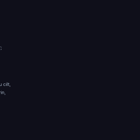
;
 cilt,
in,