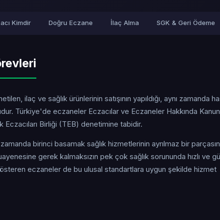
acı Kimdir
Doğru Eczane
İlaç Alma
SGK & Geri Ödeme
revleri
tilen, ilaç ve sağlık ürünlerinin satışının yapıldığı, aynı zamanda h
uşudur. Türkiye'de eczaneler Eczacılar ve Eczaneler Hakkında Kanun
Eczacıları Birliği (TEB) denetimine tabidir.
ı zamanda birinci basamak sağlık hizmetlerinin ayrılmaz bir parçasın
yenesine gerek kalmaksızın pek çok sağlık sorununda hızlı ve güv
 gösteren eczaneler de bu ulusal standartlara uygun şekilde hizmet