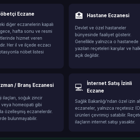
öbetçi Eczane
🏥
Hastane Eczanesi
ki diğer eczanelerin kapalı
Devlet ve özel hastaneler
gece, hafta sonu ve resmi
bünyesinde faaliyet gösterir.
aatlerinde hizmet veren
Genellikle yalnızca o hastanede
ir. Her il ve ilçede eczacı
yazılan reçeteleri karşılar ve hal
otasyonla nöbet listesi
açık değildir.
İnternet Satış İzinli
zman / Branş Eczanesi
💻
Eczane
 ilaçları, soğuk zincir
Sağlık Bakanlığı'ndan özel izin a
i veya homeopati gibi
eczaneler, yalnızca reçetesiz (
da özelleşmiş eczanelerdir.
ürünleri çevrimiçi satabilir. Reçete
erde bulunmayabilir.
ilaçların internet satışı yasaktır.