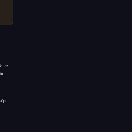
ik ve
ır.
ağrı