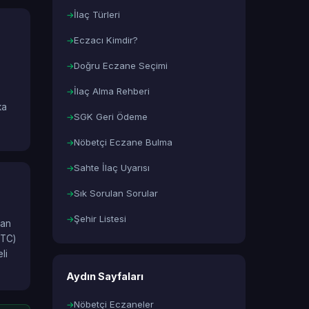
İlaç Türleri
Eczacı Kimdir?
Doğru Eczane Seçimi
İlaç Alma Rehberi
ka
SGK Geri Ödeme
Nöbetçi Eczane Bulma
Sahte İlaç Uyarısı
Sık Sorulan Sorular
Şehir Listesi
lan
OTC)
li
Aydın Sayfaları
Nöbetçi Eczaneler