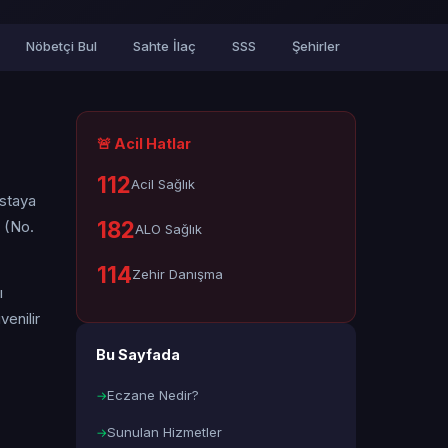
Nöbetçi Bul
Sahte İlaç
SSS
Şehirler
🚨 Acil Hatlar
112
Acil Sağlık
astaya
182
 (No.
ALO Sağlık
114
Zehir Danışma
ı
enilir
Bu Sayfada
Eczane Nedir?
Sunulan Hizmetler