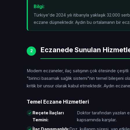
Bilgi:
Türkiye'de 2024 yılı itibarıyla yaklaşık 32.000 se
eczane düşmektedir. Aydın bu ortalamanın
bir ecz
Eczanede Sunulan Hizmetl
2
Modern eczaneler, ilaç satışının çok ötesinde çeşitli
"birinci basamak sağlık sistemi"nin temel bileşeni o
kritik bir unsur olarak kabul etmektedir. Aydın ecza
Temel Eczane Hizmetleri
Reçete İlaçları
Doktor tarafından yazılan 
Temini:
kapsamında karşılar.
İlaç Danışmanlığı:
Doz, kullanım süresi, yan etkiler