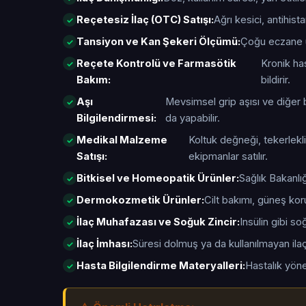
Reçetesiz İlaç (OTC) Satışı:
Ağrı kesici, antihis
Tansiyon ve Kan Şekeri Ölçümü:
Çoğu eczane ü
Reçete Kontrolü ve Farmasötik
Kronik has
Bakım:
bildirir.
Aşı
Mevsimsel grip aşısı ve diğer b
Bilgilendirmesi:
da yapabilir.
Medikal Malzeme
Koltuk değneği, tekerlekli
Satışı:
ekipmanlar satılır.
Bitkisel ve Homeopatik Ürünler:
Sağlık Bakanlığ
Dermokozmetik Ürünler:
Cilt bakımı, güneş kor
İlaç Muhafazası ve Soğuk Zincir:
Insülin gibi s
İlaç İmhası:
Süresi dolmuş ya da kullanılmayan ilaçl
Hasta Bilgilendirme Materyalleri:
Hastalık yöne