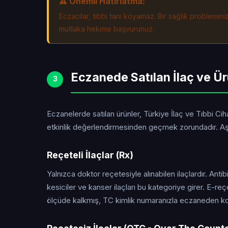
⚠️ Önemli Hatırlatma:
Eczacılar, tıbbi tanı koyamaz. Bir sağlık problemin
mutlaka hekime başvurunuz.
Eczanede Satılan İlaç ve Ür
3
Eczanelerde satılan ürünler, Türkiye İlaç ve Tıbbi C
etkinlik değerlendirmesinden geçmek zorundadır. Aşa
Reçeteli İlaçlar (Rx)
Yalnızca doktor reçetesiyle alınabilen ilaçlardır. Antibi
kesiciler ve kanser ilaçları bu kategoriye girer. E-r
ölçüde kalkmış, TC kimlik numaranızla eczaneden ko