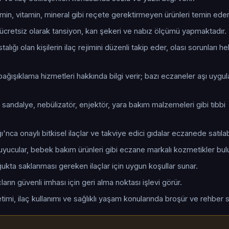
tamin, vitamin, mineral gibi reçete gerektirmeyen ürünleri temin eder
cretsiz olarak tansiyon, kan şekeri ve nabız ölçümü yapmaktadır.
talığı olan kişilerin ilaç rejimini düzenli takip eder, olası sorunları 
ağışıklama hizmetleri hakkında bilgi verir; bazı eczaneler aşı uygu
 sandalye, nebülizatör, enjektör, yara bakım malzemeleri gibi tıbbi
ı'nca onaylı bitkisel ilaçlar ve takviye edici gıdalar eczanede satılabi
uyucular, bebek bakım ürünleri gibi eczane markalı kozmetikler bul
oğukta saklanması gereken ilaçlar için uygun koşullar sunar.
arın güvenli imhası için geri alma noktası işlevi görür.
timi, ilaç kullanımı ve sağlıklı yaşam konularında broşür ve rehber s