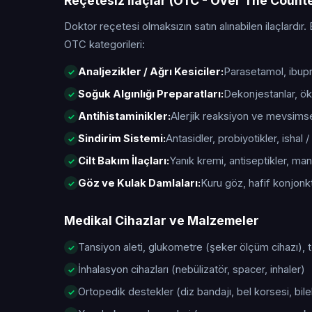
Reçetesiz İlaçlar (OTC - Over The Count
Doktor reçetesi olmaksızın satın alınabilen ilaçlardır. 
OTC kategorileri:
Analjezikler / Ağrı Kesiciler:
Parasetamol, ibupro
Soğuk Algınlığı Preparatları:
Dekonjestanlar, öks
Antihistaminikler:
Alerjik reaksiyon ve mevsimsel 
Sindirim Sistemi:
Antasidler, probiyotikler, ishal / 
Cilt Bakım İlaçları:
Yanık kremi, antiseptikler, manta
Göz ve Kulak Damlaları:
Kuru göz, hafif konjonktiv
Medikal Cihazlar ve Malzemeler
Tansiyon aleti, glukometre (şeker ölçüm cihazı),
İnhalasyon cihazları (nebülizatör, spacer, inhaler)
Ortopedik destekler (diz bandajı, bel korsesi, bile