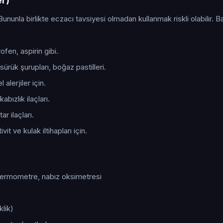
er)
Bununla birlikte eczacı tavsiyesi olmadan kullanmak riskli olabilir. B
fen, aspirin gibi.
ürük şurupları, boğaz pastilleri.
alerjiler için.
kabızlık ilaçları.
r ilaçları.
it ve kulak iltihapları için.
 termometre, nabız oksimetresi
klik)