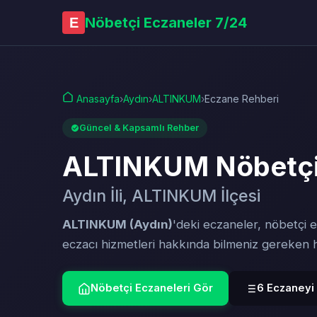
Nöbetçi Eczaneler 7/24
E
Anasayfa
›
Aydın
›
ALTINKUM
›
Eczane Rehberi
Güncel & Kapsamlı Rehber
ALTINKUM Nöbetçi
Aydın İli, ALTINKUM İlçesi
ALTINKUM (Aydın)
'deki eczaneler, nöbetçi e
eczacı hizmetleri hakkında bilmeniz gereken
Nöbetçi Eczaneleri Gör
6 Eczaneyi 