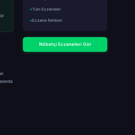
Tüm Eczaneler
ir
Eczane Rehberi
Nöbetçi Eczaneleri Gör
rı
masında