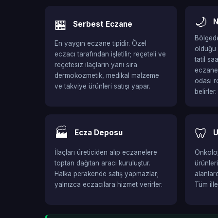
🌙
🏪
N
Serbest Eczane
Bölgede
En yaygın eczane tipidir. Özel
olduğu 
eczacı tarafından işletilir; reçeteli ve
tatil s
reçetesiz ilaçların yanı sıra
eczaned
dermokozmetik, medikal malzeme
odası r
ve takviye ürünleri satışı yapar.
belirler.
🏭
🦷
Ecza Deposu
U
İlaçları üreticiden alıp eczanelere
Onkoloji
toptan dağıtan aracı kuruluştur.
ürünler
Halka perakende satış yapmazlar;
alanlar
yalnızca eczacılara hizmet verirler.
Tüm ill