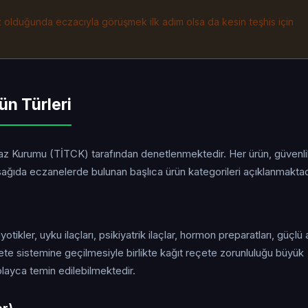
iz olduğunda eczacıyla görüşmek ilk adım olsa da kesin teşhis için
ün Türleri
ihaz Kurumu (TİTCK) tarafından denetlenmektedir. Her ürün, güvenl
ğıda eczanelerde bulunan başlıca ürün kategorileri açıklanmaktad
yotikler, uyku ilaçları, psikiyatrik ilaçlar, hormon preparatları, güçlü 
eçete sistemine geçilmesiyle birlikte kağıt reçete zorunluluğu büyük
layca temin edilebilmektedir.