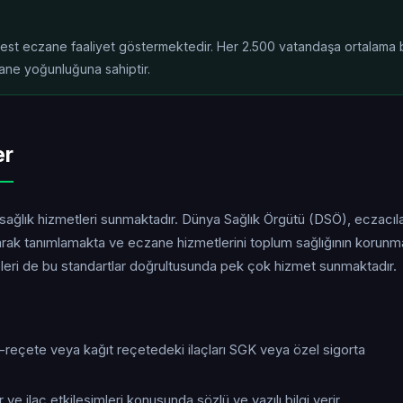
rbest eczane faaliyet göstermektedir. Her 2.500 vatandaşa ortalama b
ane yoğunluğuna sahiptir.
er
 sağlık hizmetleri sunmaktadır. Dünya Sağlık Örgütü (DSÖ), eczacıla
larak tanımlamakta ve eczane hizmetlerini toplum sağlığının korun
neleri de bu standartlar doğrultusunda pek çok hizmet sunmaktadır.
e-reçete veya kağıt reçetedeki ilaçları SGK veya özel sigorta
 ve ilaç etkileşimleri konusunda sözlü ve yazılı bilgi verir.