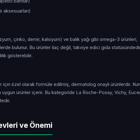
atıcı bantlar)
e aksesuarları)
zyum, çinko, demir, kalsiyum) ve balık yağı gibi omega-3 ürünleri,
erde bulunur. Bu ürünler ilaç değil, takviye edici gıda statüsündedir
lık gösterebilir.
için özel olarak formüle edilmiş, dermatolog onaylı ürünlerdir. Kuru
 uygun ürünler içerir. Bu kategoride La Roche-Posay, Vichy, Eucer
edir.
evleri ve Önemi