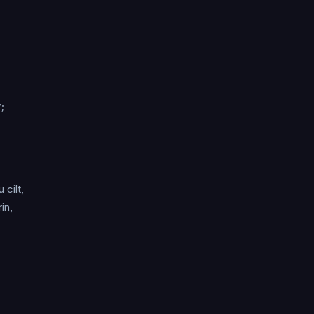
;
 cilt,
in,