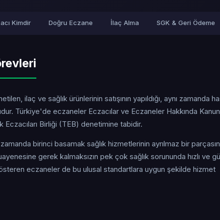
acı Kimdir
Doğru Eczane
İlaç Alma
SGK & Geri Ödeme
revleri
tilen, ilaç ve sağlık ürünlerinin satışının yapıldığı, aynı zamanda h
uşudur. Türkiye'de eczaneler Eczacılar ve Eczaneler Hakkında Kanun
Eczacıları Birliği (TEB) denetimine tabidir.
ı zamanda birinci basamak sağlık hizmetlerinin ayrılmaz bir parçasın
yenesine gerek kalmaksızın pek çok sağlık sorununda hızlı ve güv
gösteren eczaneler de bu ulusal standartlara uygun şekilde hizmet