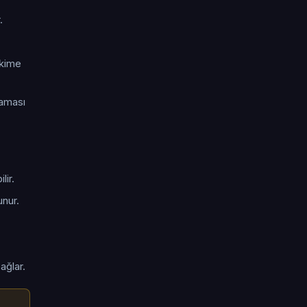
.
hekime
laması
lir.
unur.
ağlar.