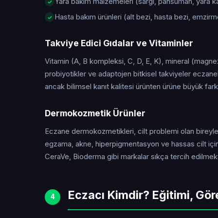
Yara bakım malzemeleri (sargı, pansuman, yara kap
Hasta bakım ürünleri (alt bezi, hasta bezi, emzirm
Takviye Edici Gıdalar ve Vitaminler
Vitamin (A, B kompleksi, C, D, E, K), mineral (magne
probiyotikler ve adaptojen bitkisel takviyeler eczanel
ancak bilimsel kanıt kalitesi ürünten ürüne büyük farklı
Dermokozmetik Ürünler
Eczane dermokozmetikleri, cilt problemi olan bireyler 
egzama, akne, hiperpigmentasyon ve hassas cilt için
CeraVe, Bioderma gibi markalar sıkça tercih edilmekt
Eczacı Kimdir? Eğitimi, Gör
4