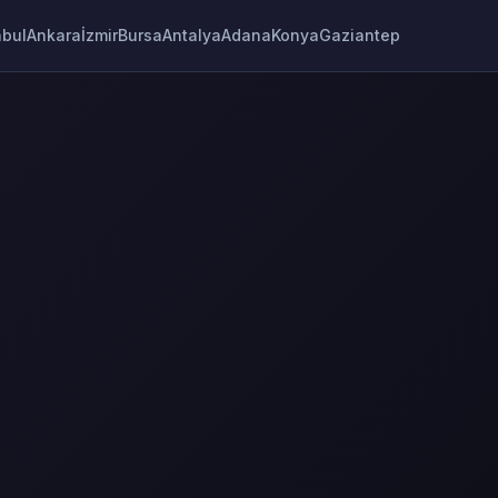
nbul
Ankara
İzmir
Bursa
Antalya
Adana
Konya
Gaziantep