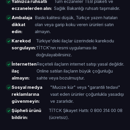
Yalnızca ruhsatlı
Tüm eczaneler TEB plaketi ve
eczanelerden alın:
Sağlık Bakanlığı ruhsatı taşımalıdır.
Ambalaja
Baskı kalitesi düşük, Türkçe yazım hataları
dikkat
olan veya garip koku veren ürünleri satın
edin:
almayın.
Karekod
Türkiye'deki ilaçlar üzerindeki karekodu
sorgulayın:
TİTCK'nın resmi uygulaması ile
doğrulayabilirsiniz.
İnternetten
Reçeteli ilaçların internet satışı yasal değildir.
ilaç
Online satılan ilaçların büyük çoğunluğu
almayın:
sahte veya bozulmuştur.
Sosyal medya
"Mucize kür" veya "garantili tedavi"
reklamlarına
vaat eden ürünler çoğunlukla yasadışı
güvenmeyin:
ve zararlıdır.
Şüpheli ürünü
TİTCK Şikayet Hattı: 0 800 314 00 08
bildirin:
(ücretsiz).