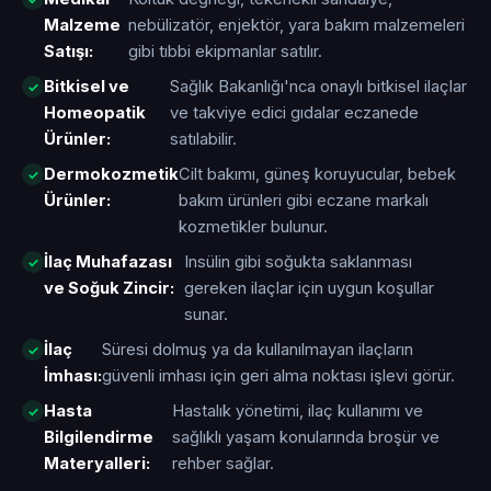
Malzeme
nebülizatör, enjektör, yara bakım malzemeleri
Satışı:
gibi tıbbi ekipmanlar satılır.
Bitkisel ve
Sağlık Bakanlığı'nca onaylı bitkisel ilaçlar
Homeopatik
ve takviye edici gıdalar eczanede
Ürünler:
satılabilir.
Dermokozmetik
Cilt bakımı, güneş koruyucular, bebek
Ürünler:
bakım ürünleri gibi eczane markalı
kozmetikler bulunur.
İlaç Muhafazası
Insülin gibi soğukta saklanması
ve Soğuk Zincir:
gereken ilaçlar için uygun koşullar
sunar.
İlaç
Süresi dolmuş ya da kullanılmayan ilaçların
İmhası:
güvenli imhası için geri alma noktası işlevi görür.
Hasta
Hastalık yönetimi, ilaç kullanımı ve
Bilgilendirme
sağlıklı yaşam konularında broşür ve
Materyalleri:
rehber sağlar.