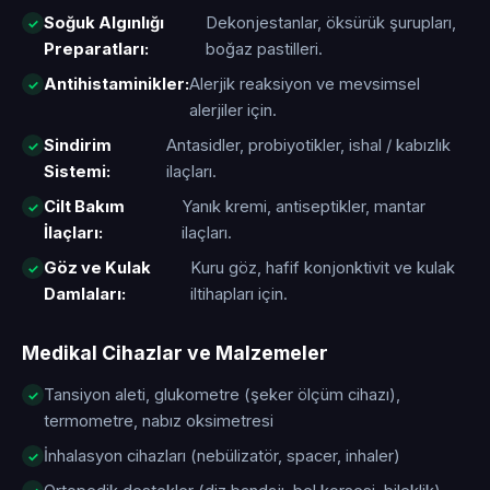
Soğuk Algınlığı
Dekonjestanlar, öksürük şurupları,
Preparatları:
boğaz pastilleri.
Antihistaminikler:
Alerjik reaksiyon ve mevsimsel
alerjiler için.
Sindirim
Antasidler, probiyotikler, ishal / kabızlık
Sistemi:
ilaçları.
Cilt Bakım
Yanık kremi, antiseptikler, mantar
İlaçları:
ilaçları.
Göz ve Kulak
Kuru göz, hafif konjonktivit ve kulak
Damlaları:
iltihapları için.
Medikal Cihazlar ve Malzemeler
Tansiyon aleti, glukometre (şeker ölçüm cihazı),
termometre, nabız oksimetresi
İnhalasyon cihazları (nebülizatör, spacer, inhaler)