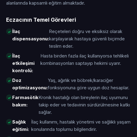
alanlarında kapsamlı eğitim almaktadır.
Eczacının Temel Görevleri
İlaç
Reçeteleri doğru ve eksiksiz olarak
dispensasyonu:
karşılayarak hastaya güvenli biçimde
teslim eder.
İlaç
Hasta birden fazla ilaç kullanıyorsa tehlikeli
etkileşimi
kombinasyonları saptayıp hekimi uyarır.
kontrolü:
Doz
Yaş, ağırlık ve böbrek/karaciğer
optimizasyonu:
fonksiyonuna göre uygun doz hesaplar.
Farmasötik
Kronik hastalığı olan bireylerin ilaç uyumunu
bakım:
takip eder ve tedavinin sürdürülmesine katkı
sağlar.
Sağlık
İlaç kullanımı, hastalık yönetimi ve sağlıklı yaşam
eğitimi:
konularında toplumu bilgilendirir.