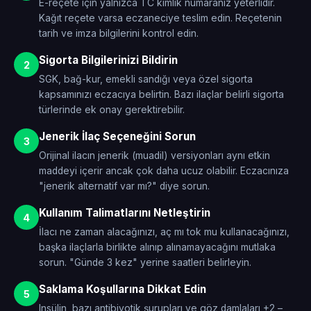
E-reçete için yalnızca TC kimlik numaranız yeterlidir.
Kağıt reçete varsa eczaneciye teslim edin. Reçetenin
tarih ve imza bilgilerini kontrol edin.
Sigorta Bilgilerinizi Bildirin
2
SGK, bağ-kur, emekli sandığı veya özel sigorta
kapsamınızı eczacıya belirtin. Bazı ilaçlar belirli sigorta
türlerinde ek onay gerektirebilir.
Jenerik İlaç Seçeneğini Sorun
3
Orijinal ilacın jenerik (muadil) versiyonları aynı etkin
maddeyi içerir ancak çok daha ucuz olabilir. Eczacınıza
"jenerik alternatif var mı?" diye sorun.
Kullanım Talimatlarını Netleştirin
4
İlacı ne zaman alacağınızı, aç mı tok mu kullanacağınızı,
başka ilaçlarla birlikte alınıp alınamayacağını mutlaka
sorun. "Günde 3 kez" yerine saatleri belirleyin.
Saklama Koşullarına Dikkat Edin
5
Insülin, bazı antibiyotik şurupları ve göz damlaları +2 –