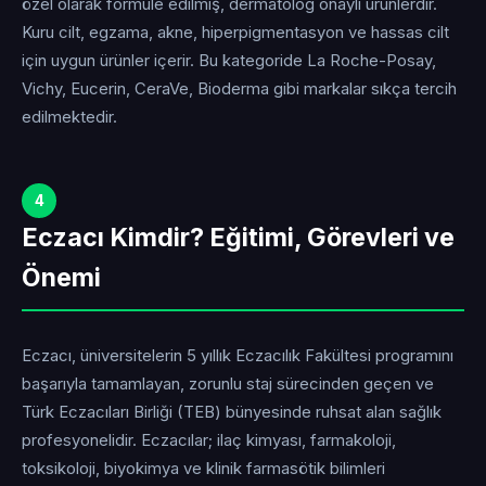
özel olarak formüle edilmiş, dermatolog onaylı ürünlerdir.
Kuru cilt, egzama, akne, hiperpigmentasyon ve hassas cilt
için uygun ürünler içerir. Bu kategoride La Roche-Posay,
Vichy, Eucerin, CeraVe, Bioderma gibi markalar sıkça tercih
edilmektedir.
4
Eczacı Kimdir? Eğitimi, Görevleri ve
Önemi
Eczacı, üniversitelerin 5 yıllık Eczacılık Fakültesi programını
başarıyla tamamlayan, zorunlu staj sürecinden geçen ve
Türk Eczacıları Birliği (TEB) bünyesinde ruhsat alan sağlık
profesyonelidir. Eczacılar; ilaç kimyası, farmakoloji,
toksikoloji, biyokimya ve klinik farmasötik bilimleri