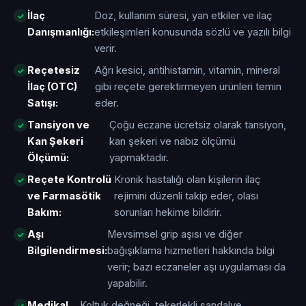
İlaç
Doz, kullanım süresi, yan etkiler ve ilaç
Danışmanlığı:
etkileşimleri konusunda sözlü ve yazılı bilgi
verir.
Reçetesiz
Ağrı kesici, antihistamin, vitamin, mineral
İlaç (OTC)
gibi reçete gerektirmeyen ürünleri temin
Satışı:
eder.
Tansiyon ve
Çoğu eczane ücretsiz olarak tansiyon,
Kan Şekeri
kan şekeri ve nabız ölçümü
Ölçümü:
yapmaktadır.
Reçete Kontrolü
Kronik hastalığı olan kişilerin ilaç
ve Farmasötik
rejimini düzenli takip eder, olası
Bakım:
sorunları hekime bildirir.
Aşı
Mevsimsel grip aşısı ve diğer
Bilgilendirmesi:
bağışıklama hizmetleri hakkında bilgi
verir; bazı eczaneler aşı uygulaması da
yapabilir.
Medikal
Koltuk değneği, tekerlekli sandalye,