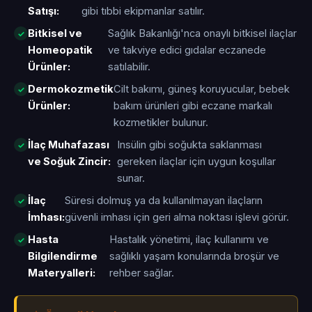
Satışı:
gibi tıbbi ekipmanlar satılır.
Bitkisel ve
Sağlık Bakanlığı'nca onaylı bitkisel ilaçlar
Homeopatik
ve takviye edici gıdalar eczanede
Ürünler:
satılabilir.
Dermokozmetik
Cilt bakımı, güneş koruyucular, bebek
Ürünler:
bakım ürünleri gibi eczane markalı
kozmetikler bulunur.
İlaç Muhafazası
Insülin gibi soğukta saklanması
ve Soğuk Zincir:
gereken ilaçlar için uygun koşullar
sunar.
İlaç
Süresi dolmuş ya da kullanılmayan ilaçların
İmhası:
güvenli imhası için geri alma noktası işlevi görür.
Hasta
Hastalık yönetimi, ilaç kullanımı ve
Bilgilendirme
sağlıklı yaşam konularında broşür ve
Materyalleri:
rehber sağlar.