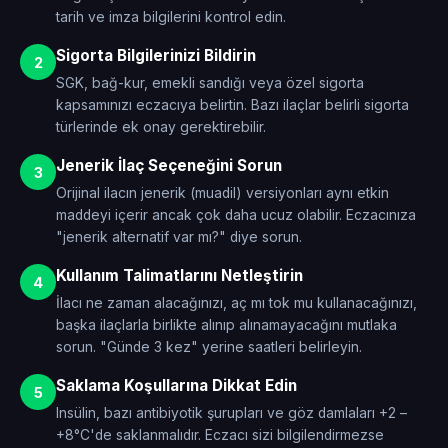
tarih ve imza bilgilerini kontrol edin.
Sigorta Bilgilerinizi Bildirin
2
SGK, bağ-kur, emekli sandığı veya özel sigorta
kapsamınızı eczacıya belirtin. Bazı ilaçlar belirli sigorta
türlerinde ek onay gerektirebilir.
Jenerik İlaç Seçeneğini Sorun
3
Orijinal ilacın jenerik (muadil) versiyonları aynı etkin
maddeyi içerir ancak çok daha ucuz olabilir. Eczacınıza
"jenerik alternatif var mı?" diye sorun.
Kullanım Talimatlarını Netleştirin
4
İlacı ne zaman alacağınızı, aç mı tok mu kullanacağınızı,
başka ilaçlarla birlikte alınıp alınamayacağını mutlaka
sorun. "Günde 3 kez" yerine saatleri belirleyin.
Saklama Koşullarına Dikkat Edin
5
Insülin, bazı antibiyotik şurupları ve göz damlaları +2 –
+8°C'de saklanmalıdır. Eczacı sizi bilgilendirmezse