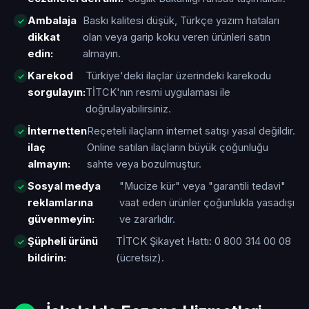
Ambalaja
Baskı kalitesi düşük, Türkçe yazım hataları
dikkat
olan veya garip koku veren ürünleri satın
edin:
almayın.
Karekod
Türkiye'deki ilaçlar üzerindeki karekodu
sorgulayın:
TİTCK'nın resmi uygulaması ile
doğrulayabilirsiniz.
İnternetten
Reçeteli ilaçların internet satışı yasal değildir.
ilaç
Online satılan ilaçların büyük çoğunluğu
almayın:
sahte veya bozulmuştur.
Sosyal medya
"Mucize kür" veya "garantili tedavi"
reklamlarına
vaat eden ürünler çoğunlukla yasadışı
güvenmeyin:
ve zararlıdır.
Şüpheli ürünü
TİTCK Şikayet Hattı: 0 800 314 00 08
bildirin:
(ücretsiz).