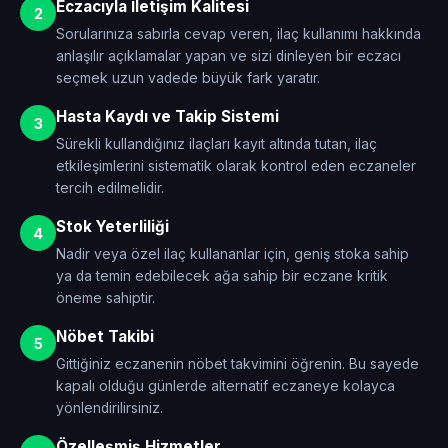
Eczacıyla İletişim Kalitesi
2
Sorularınıza sabırla cevap veren, ilaç kullanımı hakkında
anlaşılır açıklamalar yapan ve sizi dinleyen bir eczacı
seçmek uzun vadede büyük fark yaratır.
Hasta Kaydı ve Takip Sistemi
3
Sürekli kullandığınız ilaçları kayıt altında tutan, ilaç
etkileşimlerini sistematik olarak kontrol eden eczaneler
tercih edilmelidir.
Stok Yeterliliği
4
Nadir veya özel ilaç kullananlar için, geniş stoka sahip
ya da temin edebilecek ağa sahip bir eczane kritik
öneme sahiptir.
Nöbet Takibi
5
Gittiğiniz eczanenin nöbet takvimini öğrenin. Bu sayede
kapalı olduğu günlerde alternatif eczaneye kolayca
yönlendirilirsiniz.
Özelleşmiş Hizmetler