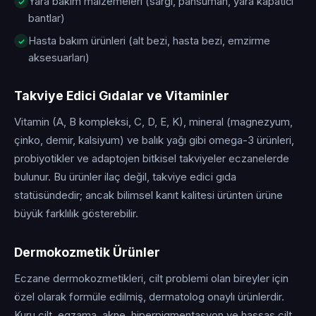
Yara bakım malzemeleri (sargı, pansuman, yara kapatıcı
bantlar)
Hasta bakım ürünleri (alt bezi, hasta bezi, emzirme
aksesuarları)
Takviye Edici Gıdalar ve Vitaminler
Vitamin (A, B kompleksi, C, D, E, K), mineral (magnezyum,
çinko, demir, kalsiyum) ve balık yağı gibi omega-3 ürünleri,
probiyotikler ve adaptojen bitkisel takviyeler eczanelerde
bulunur. Bu ürünler ilaç değil, takviye edici gıda
statüsündedir; ancak bilimsel kanıt kalitesi ürünten ürüne
büyük farklılık gösterebilir.
Dermokozmetik Ürünler
Eczane dermokozmetikleri, cilt problemi olan bireyler için
özel olarak formüle edilmiş, dermatolog onaylı ürünlerdir.
Kuru cilt, egzama, akne, hiperpigmentasyon ve hassas cilt