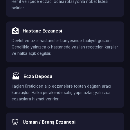
Her il ve ilçede eczacı odası rotasyonla nöbet listesi
belirler.
🏥
Hastane Eczanesi
Devlet ve özel hastaneler bünyesinde faaliyet gösterir.
Genellikle yalnızca o hastanede yazılan reçeteleri karşılar
ve halka açık değildir.
🏭
Ecza Deposu
İlaçları üreticiden alıp eczanelere toptan dağıtan aracı
kuruluştur. Halka perakende satış yapmazlar; yalnızca
eczacılara hizmet verirler.
🦷
Uzman / Branş Eczanesi