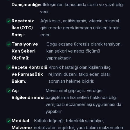
Danışmanlığı:
etkileşimleri konusunda sözlü ve yazılı bilgi
verir.
Reçetesiz
Ağrı kesici, antihistamin, vitamin, mineral
İlaç (OTC)
gibi reçete gerektirmeyen ürünleri temin
Satışı:
eder.
Tansiyon ve
Çoğu eczane ücretsiz olarak tansiyon,
Kan Şekeri
kan şekeri ve nabız ölçümü
Ölçümü:
yapmaktadır.
Reçete Kontrolü
Kronik hastalığı olan kişilerin ilaç
ve Farmasötik
rejimini düzenli takip eder, olası
Bakım:
sorunları hekime bildirir.
Aşı
Mevsimsel grip aşısı ve diğer
Bilgilendirmesi:
bağışıklama hizmetleri hakkında bilgi
verir; bazı eczaneler aşı uygulaması da
yapabilir.
Medikal
Koltuk değneği, tekerlekli sandalye,
Malzeme
nebülizatör, enjektör, yara bakım malzemeleri