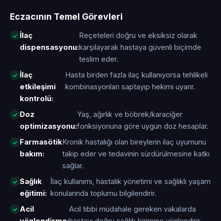
Eczacının Temel Görevleri
İlaç
Reçeteleri doğru ve eksiksiz olarak
dispensasyonu:
karşılayarak hastaya güvenli biçimde
teslim eder.
İlaç
Hasta birden fazla ilaç kullanıyorsa tehlikeli
etkileşimi
kombinasyonları saptayıp hekimi uyarır.
kontrolü:
Doz
Yaş, ağırlık ve böbrek/karaciğer
optimizasyonu:
fonksiyonuna göre uygun doz hesaplar.
Farmasötik
Kronik hastalığı olan bireylerin ilaç uyumunu
bakım:
takip eder ve tedavinin sürdürülmesine katkı
sağlar.
Sağlık
İlaç kullanımı, hastalık yönetimi ve sağlıklı yaşam
eğitimi:
konularında toplumu bilgilendirir.
Acil
Acil tıbbi müdahale gereken vakalarda